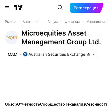
Регистрация
Рынки
/
Австралия
/
Акции
/
Финансы
/
Управление 
Microequities Asset
Management Group Ltd.
MAM
Australian Securities Exchange
Обзор
Отчётность
Сообщество
Теханализ
Сезонность