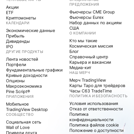
ПРЕДЛОЖЕНИЯ
Акции
Фьючерсы CME Group
ETF
Фьючерсы Eurex
Криптомонеты
Набор данных по акциям
КАЛЕНДАРИ
США
Экономические данные
О КОМПАНИИ
Прибыль
Кто мы такие
Дивиденды
Космическая миссия
IPO
Блог
ДРУГИЕ ПРОДУКТЫ
Справочный центр
Лента новостей
Карьера и вакансии
Портфели
Медиа-кит
Фундаментальные графики
НАШ МЕРЧ
Кривые доходности
Мерч TradingView
Опционы
Карты Таро для трейдеров
Макроэкономика
Часы C63 TradeTime
Pine Script®
ПОЛИТИКА И БЕЗОПАСНОСТЬ
ПРИЛОЖЕНИЯ
Условия использования
Мобильное
Отказ от ответственности
TradingView Desktop
Политика
СООБЩЕСТВО
конфиденциальности
Социальная сеть
Политика файлов cookie
Wall of Love
Положение о доступности
Приведи друга