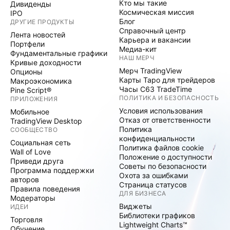
Кто мы такие
Дивиденды
Космическая миссия
IPO
Блог
ДРУГИЕ ПРОДУКТЫ
Справочный центр
Лента новостей
Карьера и вакансии
Портфели
Медиа-кит
Фундаментальные графики
НАШ МЕРЧ
Кривые доходности
Мерч TradingView
Опционы
Карты Таро для трейдеров
Макроэкономика
Часы C63 TradeTime
Pine Script®
ПОЛИТИКА И БЕЗОПАСНОСТЬ
ПРИЛОЖЕНИЯ
Условия использования
Мобильное
Отказ от ответственности
TradingView Desktop
Политика
СООБЩЕСТВО
конфиденциальности
Социальная сеть
Политика файлов cookie
Wall of Love
Положение о доступности
Приведи друга
Советы по безопасности
Программа поддержки
Охота за ошибками
авторов
Страница статусов
Правила поведения
ДЛЯ БИЗНЕСА
Модераторы
Виджеты
ИДЕИ
Библиотеки графиков
Торговля
Lightweight Charts™
Обучение