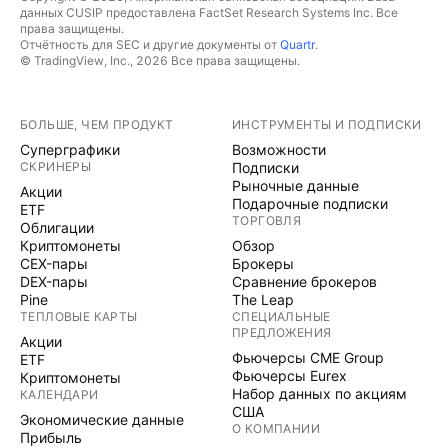
данных CUSIP предоставлена FactSet Research Systems Inc. Все
права защищены.
Отчётность для SEC и другие документы от
Quartr
.
© TradingView, Inc., 2026 Все права защищены.
БОЛЬШЕ, ЧЕМ ПРОДУКТ
ИНСТРУМЕНТЫ И ПОДПИСКИ
Суперграфики
Возможности
СКРИНЕРЫ
Подписки
Рыночные данные
Акции
Подарочные подписки
ETF
ТОРГОВЛЯ
Облигации
Криптомонеты
Обзор
CEX-пары
Брокеры
DEX-пары
Сравнение брокеров
Pine
The Leap
ТЕПЛОВЫЕ КАРТЫ
СПЕЦИАЛЬНЫЕ
ПРЕДЛОЖЕНИЯ
Акции
Фьючерсы CME Group
ETF
Фьючерсы Eurex
Криптомонеты
Набор данных по акциям
КАЛЕНДАРИ
США
Экономические данные
О КОМПАНИИ
Прибыль