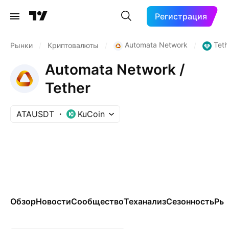
Регистрация
Automata Network
Teth
Рынки
/
Криптовалюты
/
/
Automata Network /
Tether
ATAUSDT
KuCoin
Обзор
Новости
Сообщество
Теханализ
Сезонность
Ры