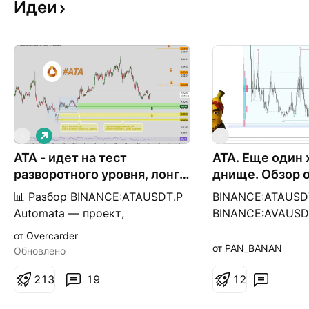
Идеи
Д
A
A
л
ATA - идет на тест
и
ATA. Еще один 
н
разворотного уровня, лонг с
днище. Обзор о
н
ХХ потенциалом
а
📊 Разбор BINANCE:ATAUSDT.P
BINANCE:ATAUSDT
я
Automata — проект,
BINANCE:AVAUSD
предоставляющий приватность
абсолютном дне,
от Overcarder
и автоматизацию для dApps.
на спот на копей
от PAN_BANAN
Обновлено
Ориентирован на решения
раскидать тейки.
уровня Web3-инфраструктуры,
2
1
3
19
поздно за активо
1
2
включая приватные
когда придут - б