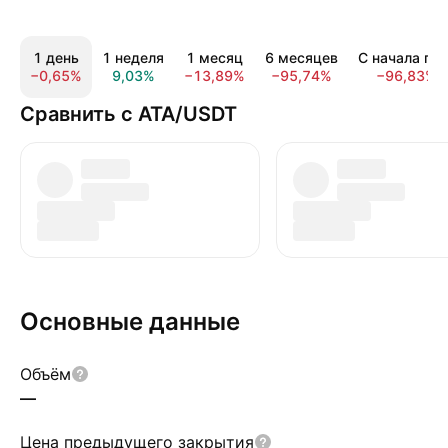
1 день
1 неделя
1 месяц
6 месяцев
С начала год
−0,65%
9,03%
−13,89%
−95,74%
−96,83%
Сравнить с ATA/USDT
Основные данные
Объём
—
Цена предыдущего закрытия