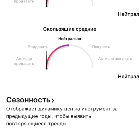
продавать
Нейтрал
Скользящие средние
Нейтрально
Продавать
Покупать
Активно
Активно покупать
продавать
Нейтрал
Сезонность
Отображает динамику цен на инструмент за
предыдущие годы, чтобы выявить
повторяющиеся тренды.