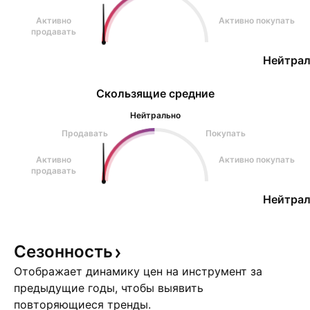
Активно
Активно покупать
продавать
Нейтрал
Скользящие средние
Нейтрально
Продавать
Покупать
Активно
Активно покупать
продавать
Нейтрал
Сезонность
Отображает динамику цен на инструмент за
предыдущие годы, чтобы выявить
повторяющиеся тренды.