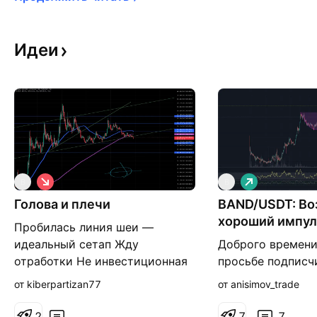
Идеи
К
Д
B
B
о
л
Голова и плечи
р
BAND/USDT: В
и
о
н
хороший импул
Пробилась линия шеи —
т
н
к
а
идеальный сетап Жду
Доброго времени
а
я
отработки Не инвестиционная
просьбе подписч
я
идея
идею по Band. Н
от kiberpartizan77
от anisimov_trade
момент я вижу о
фигуры чашка с 
2
7
7