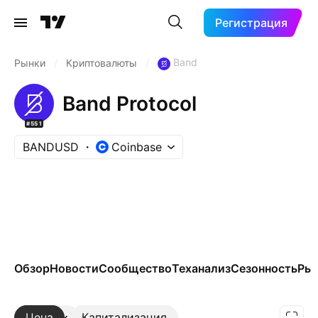
Регистрация
Band
Рынки
/
Криптовалюты
/
Band Protocol
#551
BANDUSD
Coinbase
Обзор
Новости
Сообщество
Теханализ
Сезонность
Ры
Цена
Ещё
Капитализация