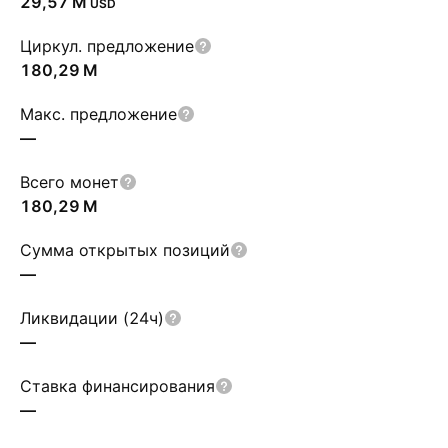
‪29,57 M‬
USD
Циркул. предложение
‪180,29 M‬
Макс. предложение
—
Всего монет
‪180,29 M‬
Сумма открытых позиций
—
Ликвидации (24ч)
—
Ставка финансирования
—