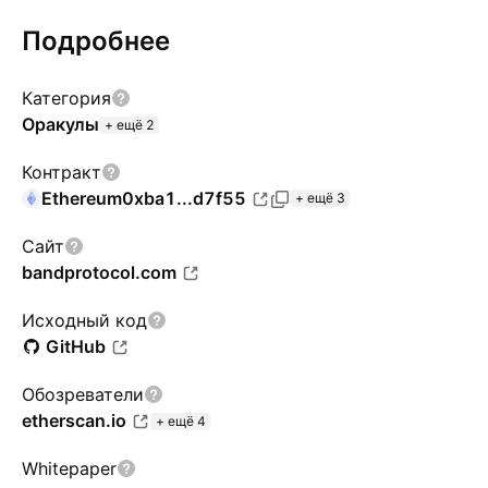
Подробнее
Категория
Оракулы
+ ещё 2
Контракт
Ethereum
0xba1...d7f55
+ ещё 3
Сайт
bandprotocol.com
Исходный код
GitHub
Обозреватели
etherscan.io
+ ещё 4
Whitepaper