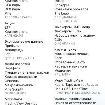
Криптомонеты
Обзор
CEX-пары
Брокеры
DEX-пары
Сравнение брокеров
Pine
The Leap
ТЕПЛОВЫЕ КАРТЫ
СПЕЦИАЛЬНЫЕ
ПРЕДЛОЖЕНИЯ
Акции
Фьючерсы CME Group
ETF
Фьючерсы Eurex
Криптомонеты
Набор данных по акциям
КАЛЕНДАРИ
США
Экономические данные
О КОМПАНИИ
Прибыль
Кто мы такие
Дивиденды
Космическая миссия
IPO
Блог
ДРУГИЕ ПРОДУКТЫ
Справочный центр
Лента новостей
Карьера и вакансии
Портфели
Медиа-кит
Фундаментальные графики
НАШ МЕРЧ
Кривые доходности
Мерч TradingView
Опционы
Карты Таро для трейдеров
Макроэкономика
Часы C63 TradeTime
Pine Script®
ПОЛИТИКА И БЕЗОПАСНОСТЬ
ПРИЛОЖЕНИЯ
Условия использования
Мобильное
Отказ от ответственности
TradingView Desktop