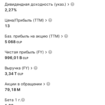
Дивидендная доходность (указ.)
2,27%
Цена/Прибыль (TTM)
13
Баз. прибыль на акцию (TTM)
5 068
CLP
Чистая прибыль (FY)
‪996,01 B‬
CLP
Выручка (FY)
‪3,34 T‬
CLP
Акции в обращении
‪79,18 M‬
Бета 1 г.