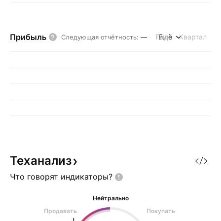
Прибыль
Год
Ещё
Квартал
Следующая отчётность
:
—
Теханализ
Что говорят
индикаторы?
Нейтрально
Продавать
Покупать