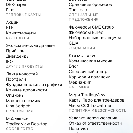
DEX-пары
Сравнение брокеров
Pine
The Leap
ТЕПЛОВЫЕ КАРТЫ
СПЕЦИАЛЬНЫЕ
ПРЕДЛОЖЕНИЯ
Акции
Фьючерсы CME Group
ETF
Фьючерсы Eurex
Криптомонеты
Набор данных по акциям
КАЛЕНДАРИ
США
Экономические данные
О КОМПАНИИ
Прибыль
Кто мы такие
Дивиденды
Космическая миссия
IPO
Блог
ДРУГИЕ ПРОДУКТЫ
Справочный центр
Лента новостей
Карьера и вакансии
Портфели
Медиа-кит
Фундаментальные графики
НАШ МЕРЧ
Кривые доходности
Мерч TradingView
Опционы
Карты Таро для трейдеров
Макроэкономика
Часы C63 TradeTime
Pine Script®
ПОЛИТИКА И БЕЗОПАСНОСТЬ
ПРИЛОЖЕНИЯ
Условия использования
Мобильное
Отказ от ответственности
TradingView Desktop
Политика
СООБЩЕСТВО