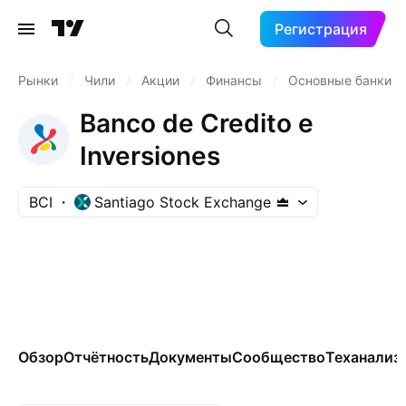
Регистрация
Рынки
/
Чили
/
Акции
/
Финансы
/
Основные банки
Banco de Credito e
Inversiones
BCI
Santiago Stock Exchange
Обзор
Отчётность
Документы
Сообщество
Теханализ