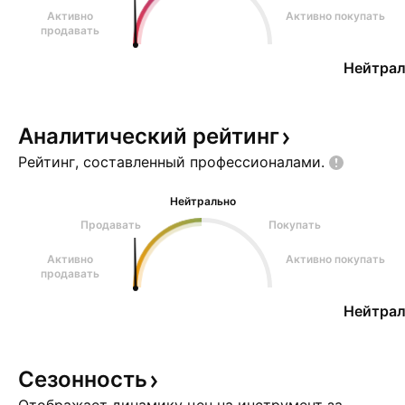
Активно
Активно покупать
продавать
Нейтрал
Аналитический
рейтинг
Рейтинг, составленный
профессионалами.
Нейтрально
Продавать
Покупать
Активно
Активно покупать
продавать
Нейтрал
Сезонность