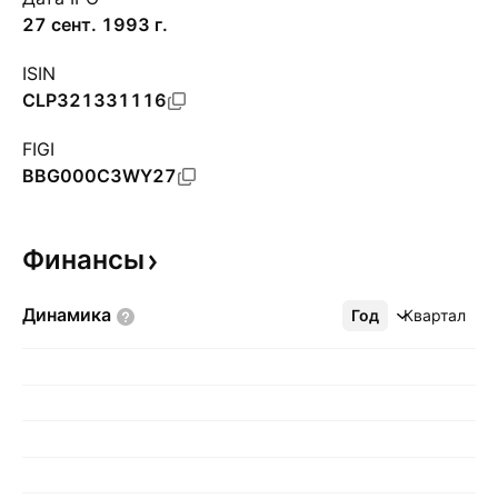
27 сент. 1993 г.
ISIN
CLP321331116
FIGI
BBG000C3WY27
Финансы
Динамика
Год
Ещё
Квартал