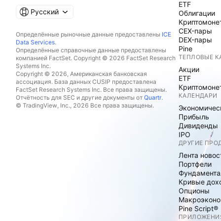
ETF
Русский
Облигации
Криптомоне
CEX-пары
Определённые рыночные данные предоставлены
ICE
DEX-пары
Data Services
.
Pine
Определённые справочные данные предоставлены
ТЕПЛОВЫЕ К
компанией FactSet. Copyright © 2026 FactSet Research
Systems Inc.
Акции
Copyright © 2026, Американская банковская
ETF
ассоциация. База данных CUSIP предоставлена
Криптомоне
FactSet Research Systems Inc. Все права защищены.
КАЛЕНДАРИ
Отчётность для SEC и другие документы от
Quartr
.
© TradingView, Inc., 2026 Все права защищены.
Экономичес
Прибыль
Дивиденды
IPO
ДРУГИЕ ПРО
Лента новос
Портфели
Фундамента
Кривые дох
Опционы
Макроэконо
Pine Script®
ПРИЛОЖЕНИ