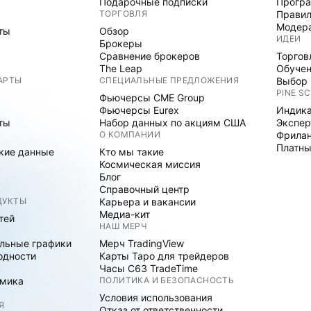
Подарочные подписки
Програ
ТОРГОВЛЯ
Правил
Модер
ты
Обзор
ИДЕИ
Брокеры
Сравнение брокеров
Торгов
The Leap
Обуче
АРТЫ
СПЕЦИАЛЬНЫЕ ПРЕДЛОЖЕНИЯ
Выбор 
PINE SC
Фьючерсы CME Group
Фьючерсы Eurex
Индика
ты
Набор данных по акциям США
Экспе
О КОМПАНИИ
Фрила
Платны
кие данные
Кто мы такие
Космическая миссия
Блог
Справочный центр
ДУКТЫ
Карьера и вакансии
Медиа-кит
тей
НАШ МЕРЧ
льные графики
Мерч TradingView
одности
Карты Таро для трейдеров
Часы C63 TradeTime
мика
ПОЛИТИКА И БЕЗОПАСНОСТЬ
Условия использования
Я
Отказ от ответственности