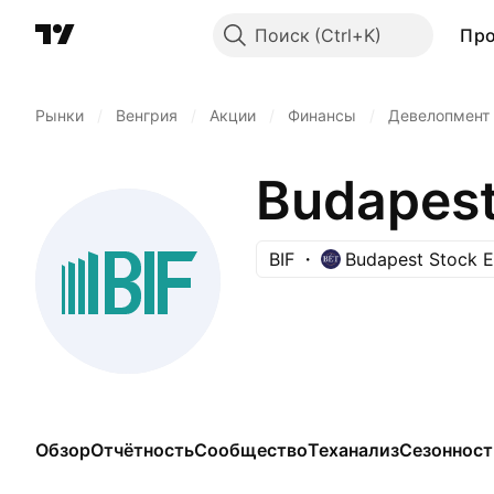
Поиск
Пр
Рынки
/
Венгрия
/
Акции
/
Финансы
/
Девелопмент
BIF
Budapest Stock 
Обзор
Отчётность
Сообщество
Теханализ
Сезонност