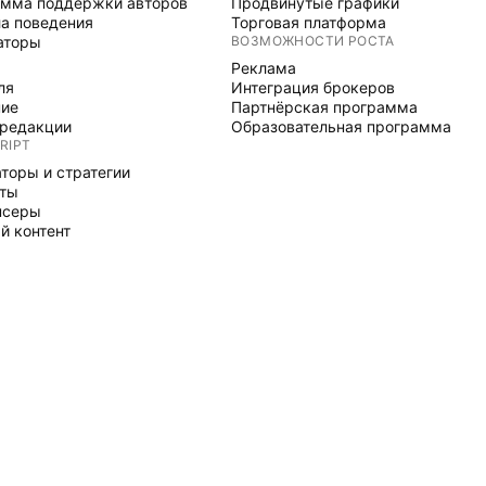
мма поддержки авторов
Продвинутые графики
а поведения
Торговая платформа
аторы
ВОЗМОЖНОСТИ РОСТА
Реклама
ля
Интеграция брокеров
ние
Партнёрская программа
редакции
Образовательная программа
RIPT
торы и стратегии
рты
нсеры
й контент