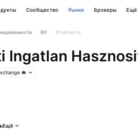
одукты
Сообщество
Рынки
Брокеры
Ещё
 недвижимости
/
BIF
/
Отчётность
Exchange
ь
Ещё