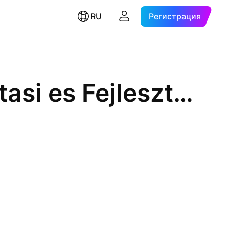
RU
Регистрация
Budapesti Ingatlan Hasznositasi es Fejlesztesi Nyrt