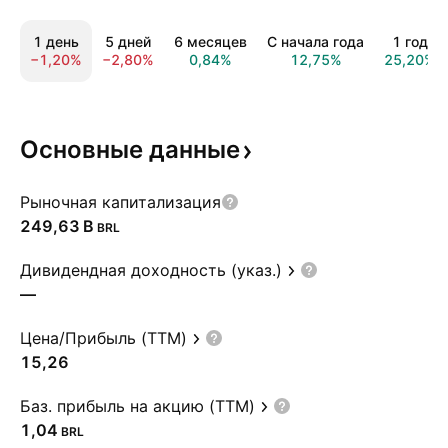
1 день
5 дней
6 месяцев
С начала года
1 год
−1,20%
−2,80%
0,84%
12,75%
25,20%
Основные
данные
Рыночная капитализация
‪249,63 B‬
BRL
Дивидендная доходность (указ.)
—
Цена/Прибыль (TTM)
15,26
Баз. прибыль на акцию (TTM)
1,04
BRL