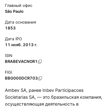
Главный офис
São Paulo
Дата основания
1853
Дата IPO
11 нояб. 2013 г.
ISIN
BRABEVACNOR1
FIGI
BBG000DCR703
Ambev SA, ранее Inbev Participacoes
Societarias SA, — это бразильская компания,
осуществляющая деятельность в
П