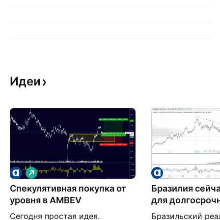
Идеи
Д
л
Спекулятивная покупка от
и
Бразилия сейч
н
уровня в AMBEV
для долгосроч
н
инвесторов
а
Сегодня простая идея.
Бразильский реа