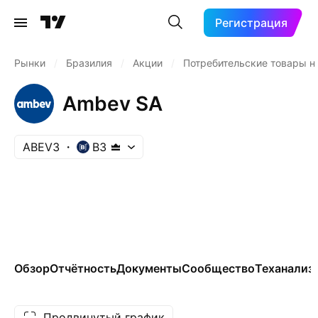
Регистрация
Рынки
/
Бразилия
/
Акции
/
Потребительские товары н
Ambev SA
ABEV3
B3
Обзор
Отчётность
Документы
Сообщество
Теханализ
Продвинутый график