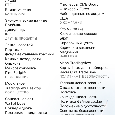
Акции
Фьючерсы CME Group
ETF
Фьючерсы Eurex
Криптомонеты
Набор данных по акциям
КАЛЕНДАРИ
США
Экономические данные
О КОМПАНИИ
Прибыль
Кто мы такие
Дивиденды
Космическая миссия
IPO
Блог
ДРУГИЕ ПРОДУКТЫ
Справочный центр
Лента новостей
Карьера и вакансии
Портфели
Медиа-кит
Фундаментальные графики
НАШ МЕРЧ
Кривые доходности
Мерч TradingView
Опционы
Карты Таро для трейдеров
Макроэкономика
Часы C63 TradeTime
Pine Script®
ПОЛИТИКА И БЕЗОПАСНОСТЬ
ПРИЛОЖЕНИЯ
Условия использования
Мобильное
Отказ от ответственности
TradingView Desktop
Политика
СООБЩЕСТВО
конфиденциальности
Социальная сеть
Политика файлов cookie
Wall of Love
Положение о доступности
Приведи друга
Советы по безопасности
Программа поддержки