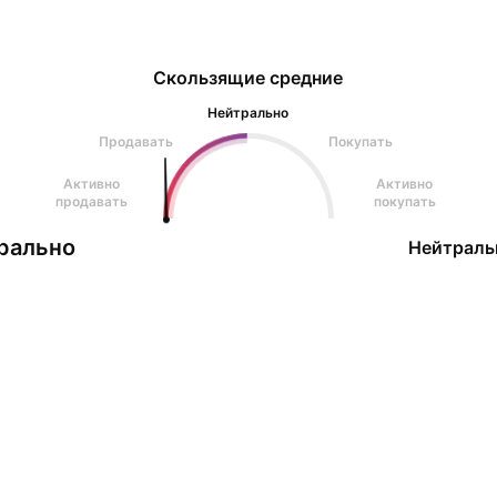
Скользящие средние
Нейтрально
Продавать
Покупать
Активно
Активно
продавать
покупать
рально
Нейтраль