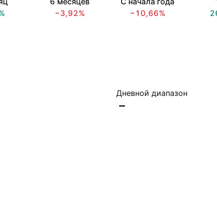
яц
6 месяцев
С начала года
%
−3,92%
−10,66%
2
Дневной диапазон
–