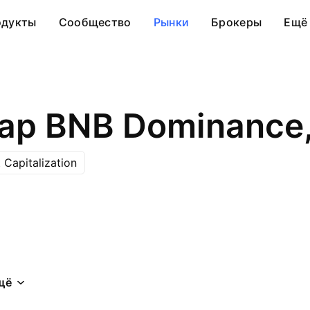
одукты
Сообщество
Рынки
Брокеры
Ещё
ap BNB Dominance
 Capitalization
щё