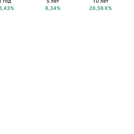
1 год
5 лет
10 лет
6,43%
6,34%
‪26,56 K‬%