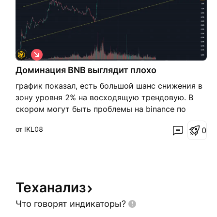
К
о
Доминация BNB выглядит плохо
р
о
график показал, есть большой шанс снижения в
т
к
зону уровня 2% на восходящую трендовую. В
а
скором могут быть проблемы на binance по
я
причине ликвидности
от IKL08
0
Теханализ
Что говорят
индикаторы?