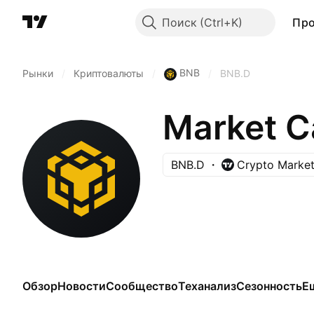
Поиск
Пр
BNB
Рынки
/
Криптовалюты
/
/
BNB.D
Market C
BNB.D
Crypto Market
Обзор
Новости
Сообщество
Теханализ
Сезонность
Е