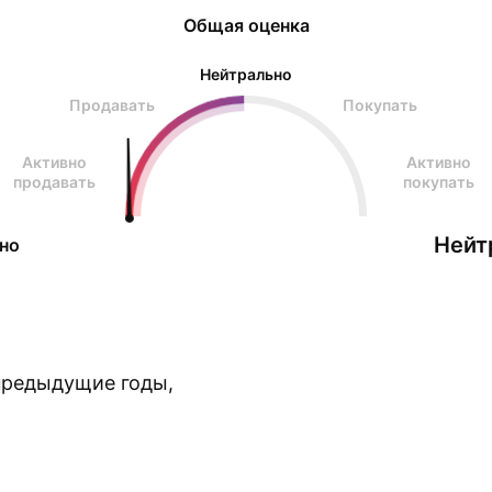
Общая оценка
Нейтрально
Продавать
Покупать
Активно
Активно
продавать
покупать
Нейт
но
предыдущие годы,