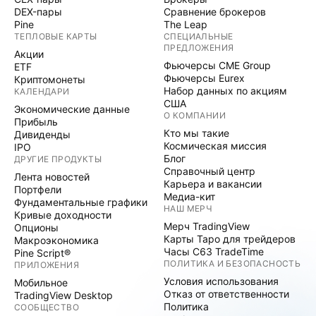
DEX-пары
Сравнение брокеров
Pine
The Leap
ТЕПЛОВЫЕ КАРТЫ
СПЕЦИАЛЬНЫЕ
ПРЕДЛОЖЕНИЯ
Акции
Фьючерсы CME Group
ETF
Фьючерсы Eurex
Криптомонеты
Набор данных по акциям
КАЛЕНДАРИ
США
Экономические данные
О КОМПАНИИ
Прибыль
Кто мы такие
Дивиденды
Космическая миссия
IPO
Блог
ДРУГИЕ ПРОДУКТЫ
Справочный центр
Лента новостей
Карьера и вакансии
Портфели
Медиа-кит
Фундаментальные графики
НАШ МЕРЧ
Кривые доходности
Мерч TradingView
Опционы
Карты Таро для трейдеров
Макроэкономика
Часы C63 TradeTime
Pine Script®
ПОЛИТИКА И БЕЗОПАСНОСТЬ
ПРИЛОЖЕНИЯ
Условия использования
Мобильное
Отказ от ответственности
TradingView Desktop
Политика
СООБЩЕСТВО