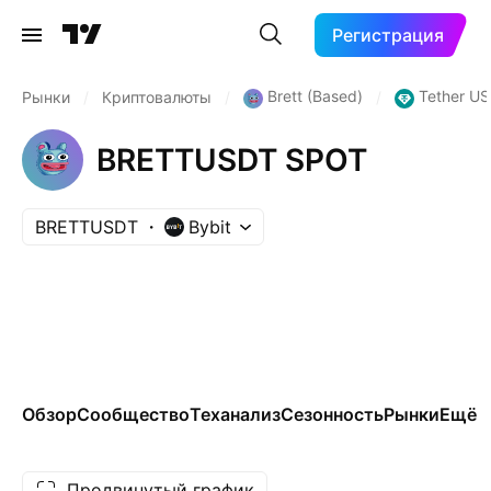
Регистрация
Brett (Based)
Tether US
Рынки
/
Криптовалюты
/
/
BRETTUSDT SPOT
BRETTUSDT
Bybit
Обзор
Сообщество
Теханализ
Сезонность
Рынки
Ещё
Продвинутый график