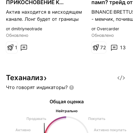
ПРИКОСНОВЕНИЕ К
памп? трейд от
н
н
КАНАЛУ. (23.07.2026)
разворотной п
а
а
Актив находится в нисходящем
BINANCE:BRETTU
я
я
канале. Лонг будет от границы
- мемчик, почивш
этого канала. Не фин. совет -
Структура: - На 
от dmitriyneotrade
от Overcarder
делайте анализ сами. Буду
какую-то поддер
Обновлено
Обновлено
благодарен за ракеты!
базу внутри кото
1
потенциальный сл
7
2
13
распила ПП зоны
границе - здесь 
старший ПП. - Тр
возврат к ПП + 
Теханализ
формированию с
Что говорят
индикаторы?
Общая оценка
Нейтрально
Продавать
Покупать
Активно
Активно покупать