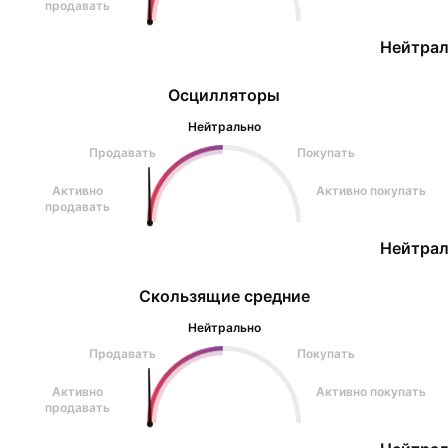
продавать
Нейтрал
Осцилляторы
Нейтрально
Продавать
Покупать
Активно
Активно покупать
продавать
Нейтрал
Скользящие средние
Нейтрально
Продавать
Покупать
Активно
Активно покупать
продавать