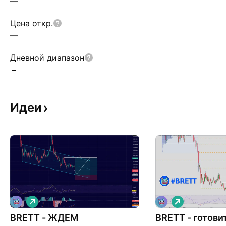
—
Цена откр.
—
Дневной диапазон
–
Идеи
Д
Д
л
л
BRETT - ЖДЕМ
и
BRETT - готови
и
н
н