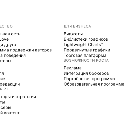
ЕСТВО
ДЛЯ БИЗНЕСА
ьная сеть
Виджеты
 Love
Библиотеки графиков
и друга
Lightweight Charts™
мма поддержки авторов
Продвинутые графики
а поведения
Торговая платформа
аторы
ВОЗМОЖНОСТИ РОСТА
Реклама
ля
Интеграция брокеров
ние
Партнёрская программа
редакции
Образовательная программа
RIPT
торы и стратегии
рты
нсеры
й контент