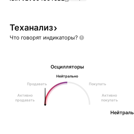
Теханализ
Что говорят
индикаторы?
Осцилляторы
Нейтрально
Продавать
Покупать
Активно
Активно
продавать
покупать
Нейтраль