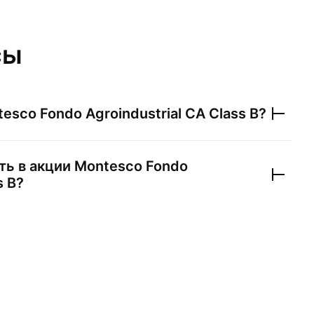
сы
esco Fondo Agroindustrial CA Class B
?
ть в акции
Montesco Fondo
s B
?