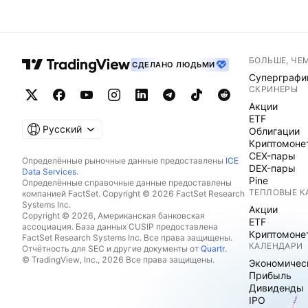
БОЛЬШЕ, ЧЕ
СДЕЛАНО ЛЮДЬМИ
Суперграфи
СКРИНЕРЫ
Акции
ETF
Русский
Облигации
Криптомоне
CEX-пары
Определённые рыночные данные предоставлены
ICE
DEX-пары
Data Services
.
Pine
Определённые справочные данные предоставлены
ТЕПЛОВЫЕ К
компанией FactSet. Copyright © 2026 FactSet Research
Systems Inc.
Акции
Copyright © 2026, Американская банковская
ETF
ассоциация. База данных CUSIP предоставлена
Криптомоне
FactSet Research Systems Inc. Все права защищены.
КАЛЕНДАРИ
Отчётность для SEC и другие документы от
Quartr
.
© TradingView, Inc., 2026 Все права защищены.
Экономичес
Прибыль
Дивиденды
IPO