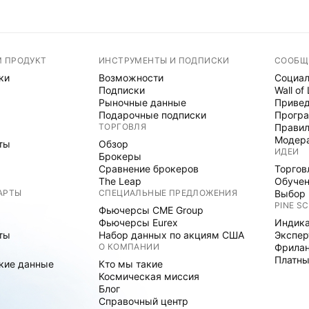
М ПРОДУКТ
ИНСТРУМЕНТЫ И ПОДПИСКИ
СООБЩ
ки
Возможности
Социал
Подписки
Wall of
Рыночные данные
Привед
Подарочные подписки
Програ
ТОРГОВЛЯ
Правил
Модер
ты
Обзор
ИДЕИ
Брокеры
Сравнение брокеров
Торгов
The Leap
Обуче
АРТЫ
СПЕЦИАЛЬНЫЕ ПРЕДЛОЖЕНИЯ
Выбор 
PINE SC
Фьючерсы CME Group
Фьючерсы Eurex
Индика
ты
Набор данных по акциям США
Экспе
О КОМПАНИИ
Фрила
Платны
кие данные
Кто мы такие
Космическая миссия
Блог
Справочный центр