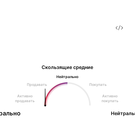
Скользящие средние
Нейтрально
Продавать
Покупать
Активно
Активно
продавать
покупать
рально
Нейтраль