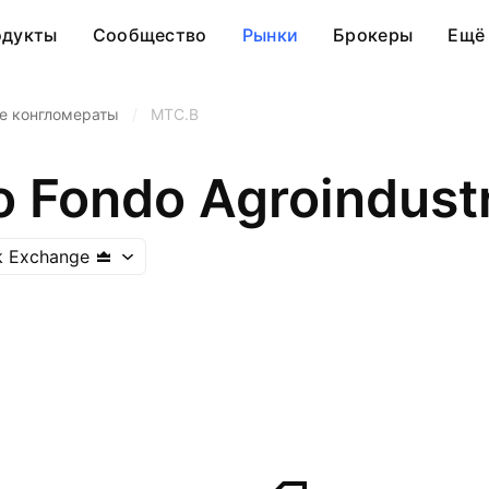
одукты
Сообщество
Рынки
Брокеры
Ещё
е конгломераты
/
MTC.B
 Fondo Agroindustr
k Exchange