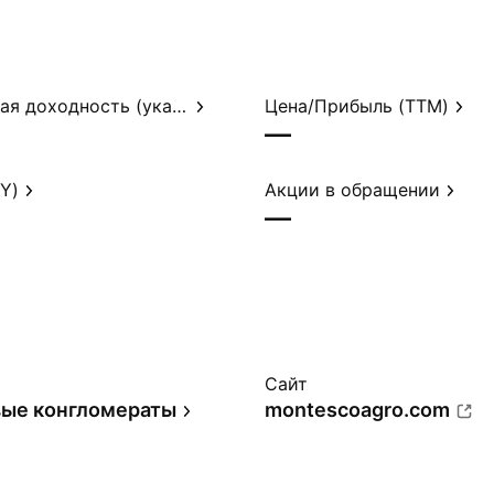
Дивидендная доходность (указ.)
Цена/Прибыль (TTM)
—
Y)
Акции в обращении
—
Сайт
ые конгломераты
montescoagro.com