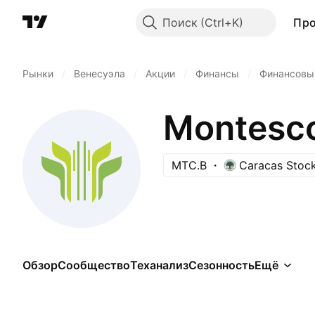
Поиск
Пр
Рынки
/
Венесуэла
/
Акции
/
Финансы
/
Финансовы
Montesco
MTC.B
Caracas Stoc
Обзор
Сообщество
Теханализ
Сезонность
Ещё