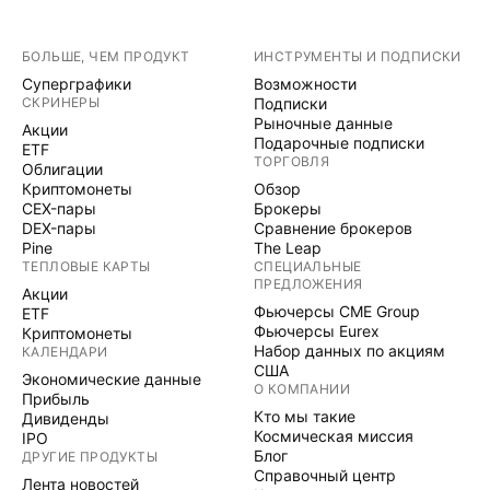
БОЛЬШЕ, ЧЕМ ПРОДУКТ
ИНСТРУМЕНТЫ И ПОДПИСКИ
Суперграфики
Возможности
СКРИНЕРЫ
Подписки
Рыночные данные
Акции
Подарочные подписки
ETF
ТОРГОВЛЯ
Облигации
Криптомонеты
Обзор
CEX-пары
Брокеры
DEX-пары
Сравнение брокеров
Pine
The Leap
ТЕПЛОВЫЕ КАРТЫ
СПЕЦИАЛЬНЫЕ
ПРЕДЛОЖЕНИЯ
Акции
Фьючерсы CME Group
ETF
Фьючерсы Eurex
Криптомонеты
Набор данных по акциям
КАЛЕНДАРИ
США
Экономические данные
О КОМПАНИИ
Прибыль
Кто мы такие
Дивиденды
Космическая миссия
IPO
Блог
ДРУГИЕ ПРОДУКТЫ
Справочный центр
Лента новостей