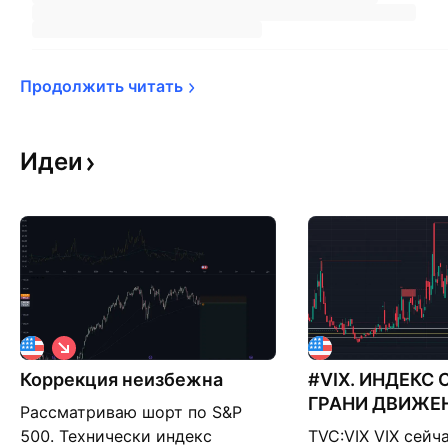
Продолжить 
читать
Идеи
К
о
Коррекция неизбежна
р
#VIX. ИНДЕКС 
о
ГРАНИ ДВИЖЕН
Рассматриваю шорт по S&P
т
ОТ 02.05.26
к
500. Технически индекс
TVC:VIX VIX сейч
а