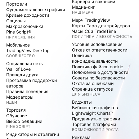
Карьера и вакансии
Портфели
Медиа-кит
Фундаментальные графики
НАШ МЕРЧ
Кривые доходности
Мерч TradingView
Опционы
Карты Таро для трейдеров
Макроэкономика
Часы C63 TradeTime
Pine Script®
ПОЛИТИКА И БЕЗОПАСНОСТЬ
ПРИЛОЖЕНИЯ
Условия использования
Мобильное
Отказ от ответственности
TradingView Desktop
Политика
СООБЩЕСТВО
конфиденциальности
Социальная сеть
Политика файлов cookie
Wall of Love
Положение о доступности
Приведи друга
Советы по безопасности
Программа поддержки
Охота за ошибками
авторов
Страница статусов
Правила поведения
ДЛЯ БИЗНЕСА
Модераторы
Виджеты
ИДЕИ
Библиотеки графиков
Торговля
Lightweight Charts™
Обучение
Продвинутые графики
Выбор редакции
Торговая платформа
PINE SCRIPT
ВОЗМОЖНОСТИ РОСТА
Индикаторы и стратегии
Реклама