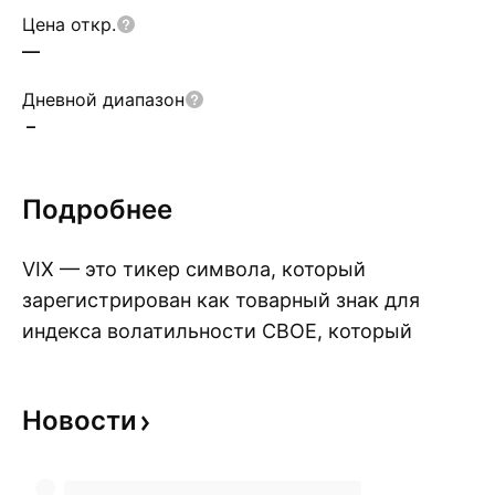
Цена откр.
—
Дневной диапазон
–
Подробнее
VIX — это тикер символа, который
зарегистрирован как товарный знак для
индекса волатильности CBOE, который
П
является популярным показателем
подразумеваемой волатильности опционов
Новости
индекса S&P 500; VIX рассчитывается
Чикагской биржей опционов (CBOE). Часто
упоминаемый как индекс страха или