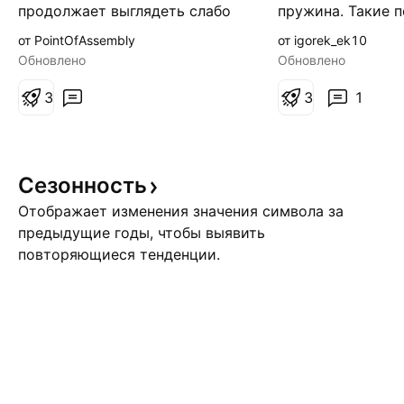
продолжает выглядеть слабо
пружина. Такие 
я
после неудачной попытки
длятся долго — 
от PointOfAssembly
от igorek_ek10
обновить максимумы. При
всплеску волатил
Обновлено
Обновлено
этом фундаментальный фон
Рассматриваю ло
постепенно становится менее
3
подтверждении 
3
1
комфортным для рынка.
сопротивления. К
Усиление геополитической
постепенно сполз
напряжённости на Ближнем
стабилизируется
Сезонность
Востоке поддерживает
значениях, это о
высокие цены на нефть, что по
означает: — рын
Отображает изменения значения символа за
слишком спо
предыдущие годы, чтобы выявить
повторяющиеся тенденции.