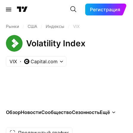
Регистрация
Рынки
/
США
/
Индексы
/
VIX
Volatility Index
VIX
Capital.com
Обзор
Новости
Сообщество
Сезонность
Ещё
Продвинутый график