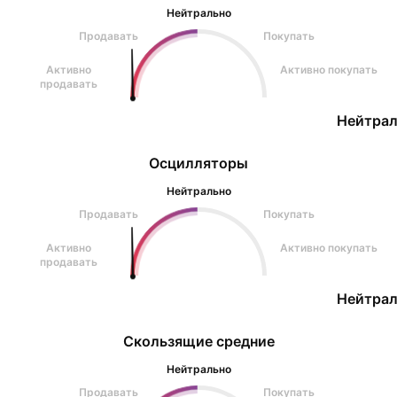
Нейтрально
Продавать
Покупать
Активно
Активно покупать
продавать
Нейтрал
Осцилляторы
Нейтрально
Продавать
Покупать
Активно
Активно покупать
продавать
Нейтрал
Скользящие средние
Нейтрально
Продавать
Покупать