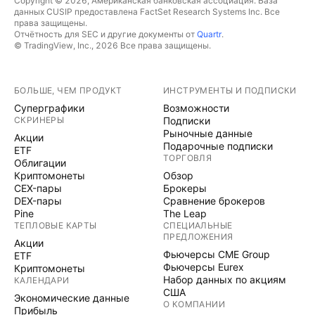
Copyright © 2026, Американская банковская ассоциация. База
данных CUSIP предоставлена FactSet Research Systems Inc. Все
права защищены.
Отчётность для SEC и другие документы от
Quartr
.
© TradingView, Inc., 2026 Все права защищены.
БОЛЬШЕ, ЧЕМ ПРОДУКТ
ИНСТРУМЕНТЫ И ПОДПИСКИ
Суперграфики
Возможности
СКРИНЕРЫ
Подписки
Рыночные данные
Акции
Подарочные подписки
ETF
ТОРГОВЛЯ
Облигации
Криптомонеты
Обзор
CEX-пары
Брокеры
DEX-пары
Сравнение брокеров
Pine
The Leap
ТЕПЛОВЫЕ КАРТЫ
СПЕЦИАЛЬНЫЕ
ПРЕДЛОЖЕНИЯ
Акции
Фьючерсы CME Group
ETF
Фьючерсы Eurex
Криптомонеты
Набор данных по акциям
КАЛЕНДАРИ
США
Экономические данные
О КОМПАНИИ
Прибыль