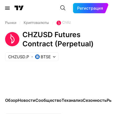
Регистрация
Chiliz
Рынки
/
Криптовалюты
/
CHZUSD Futures
Contract (Perpetual)
CHZUSD.P
BTSE
Обзор
Новости
Сообщество
Теханализ
Сезонность
Ры