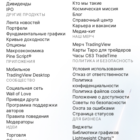
Кто мы такие
Дивиденды
Космическая миссия
IPO
Блог
ДРУГИЕ ПРОДУКТЫ
Справочный центр
Лента новостей
Карьера и вакансии
Портфели
Медиа-кит
Фундаментальные графики
НАШ МЕРЧ
Кривые доходности
Мерч TradingView
Опционы
Карты Таро для трейдеров
Макроэкономика
Часы C63 TradeTime
Pine Script®
ПОЛИТИКА И БЕЗОПАСНОСТЬ
ПРИЛОЖЕНИЯ
Условия использования
Мобильное
Отказ от ответственности
TradingView Desktop
Политика
СООБЩЕСТВО
конфиденциальности
Социальная сеть
Политика файлов cookie
Wall of Love
Положение о доступности
Приведи друга
Советы по безопасности
Программа поддержки
Охота за ошибками
авторов
Страница статусов
Правила поведения
ДЛЯ БИЗНЕСА
Модераторы
Виджеты
ИДЕИ
Библиотеки графиков
Торговля
Lightweight Charts™