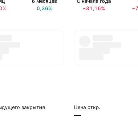
яц
6 месяцев
С начала года
0%
0,36%
−31,16%
−
ыдущего закрытия
Цена откр.
—