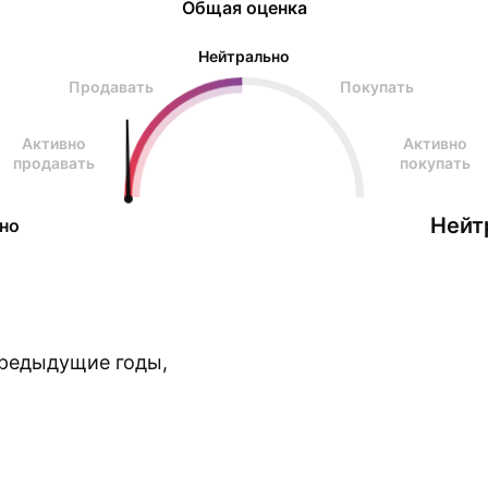
Общая оценка
Нейтрально
Продавать
Покупать
Активно
Активно
продавать
покупать
Нейт
но
предыдущие годы,