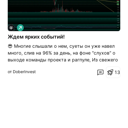
Д
л
Ждем ярких событий!
и
н
😎 Многие слышали о нем, суеты он уже навел
н
а
много, слив на 96% за день, на фоне "слухов" о
я
выходе команды проекта и рагпуле, Из свежего
закинули новую утку что DWF + Falcon + MirrorX
от DoberInvest
1
3
от Ceffu манипулировали на платформе с
ликвидностью крупных игроков, что ударило по
здоровью проекта, но сами основате