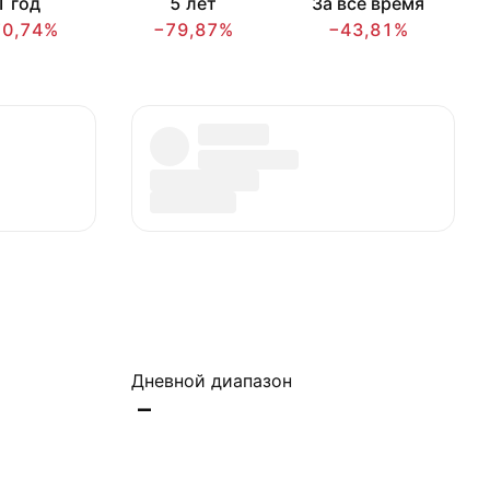
1 год
5 лет
За всё время
70,74%
−79,87%
−43,81%
Дневной диапазон
–