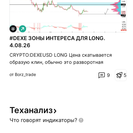
Д
л
#DEXE ЗОНЫ ИНТЕРЕСА ДЛЯ LONG.
и
н
4.08.26
н
а
CRYPTO:DEXEUSD LONG Цена скатывается
я
образую клин, обычно это разворотная
формация, плюс сверху копятся ликвидные
от Borz_trade
9
5
уровни, но что бы расти выше, цене нужно
пробить ближайшие сильные уровни - 2,284$ и
2,487$ Зоны интереса для long: 2,108$ Я
человек, а не ИИ, я могу ошибаться, помни об
этом!
Теханализ
Что говорят
индикаторы?