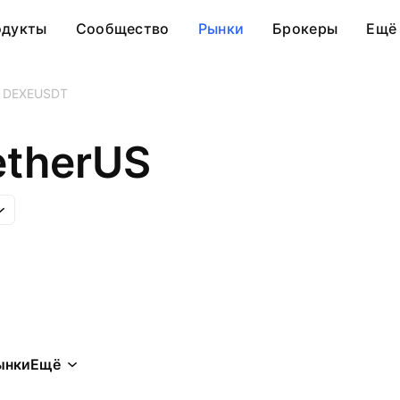
одукты
Сообщество
Рынки
Брокеры
Ещё
DEXEUSDT
etherUS
ынки
Ещё