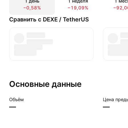
1 день
1 неделя
1 мес
−0,58%
−19,09%
−92,0
Сравнить с DEXE / TetherUS
Основные данные
Объём
Цена пред
—
—