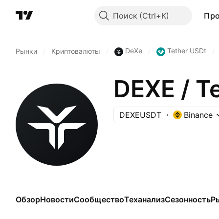
Поиск
Пр
DeXe
Tether USDt
Рынки
/
Криптовалюты
/
/
/
DEXE / T
DEXEUSDT
Binance
Обзор
Новости
Сообщество
Теханализ
Сезонность
Р