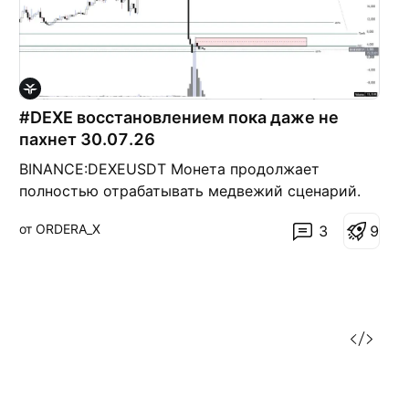
#DEXE восстановлением пока даже не
пахнет 30.07.26
BINANCE:DEXEUSDT Монета продолжает
полностью отрабатывать медвежий сценарий.
Практически весь предыдущий рост уже
от ORDERA_X
3
9
перекрыт, контрольная зона 3,653 потеряна, а
цена уверенно закрепилась ниже. Если честно,
стрелки вниз на графике уже ставить просто
некуда. DeXe это проект, развивающий инфрас