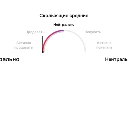
Скользящие средние
Нейтрально
Продавать
Покупать
Активно
Активно
продавать
покупать
рально
Нейтраль