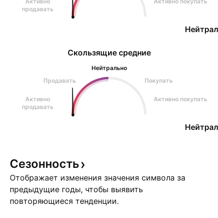
Активно
Активно покупать
продавать
Нейтрал
Скользящие средние
Нейтрально
Продавать
Покупать
Активно
Активно покупать
продавать
Нейтрал
Сезонность
Отображает изменения значения символа за
предыдущие годы, чтобы выявить
повторяющиеся тенденции.