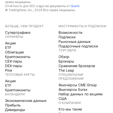
права защищены.
Отчётность для SEC и другие документы от
Quartr
.
© TradingView, Inc., 2026 Все права защищены.
БОЛЬШЕ, ЧЕМ ПРОДУКТ
ИНСТРУМЕНТЫ И ПОДПИСКИ
Суперграфики
Возможности
СКРИНЕРЫ
Подписки
Рыночные данные
Акции
Подарочные подписки
ETF
ТОРГОВЛЯ
Облигации
Криптомонеты
Обзор
CEX-пары
Брокеры
DEX-пары
Сравнение брокеров
Pine
The Leap
ТЕПЛОВЫЕ КАРТЫ
СПЕЦИАЛЬНЫЕ
ПРЕДЛОЖЕНИЯ
Акции
Фьючерсы CME Group
ETF
Фьючерсы Eurex
Криптомонеты
Набор данных по акциям
КАЛЕНДАРИ
США
Экономические данные
О КОМПАНИИ
Прибыль
Кто мы такие
Дивиденды