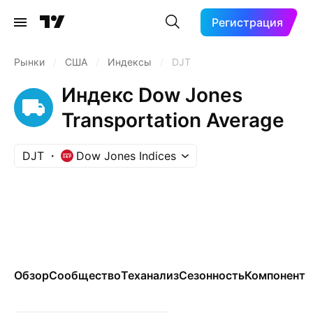
Регистрация
Рынки
/
США
/
Индексы
/
DJT
Индекс Dow Jones
Transportation Average
DJT
Dow Jones Indices
Обзор
Сообщество
Теханализ
Сезонность
Компонент