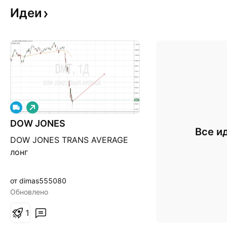
Идеи
Д
л
DOW JONES
и
Все и
н
DOW JONES TRANS AVERAGE
н
а
лонг
я
от dimas555080
Обновлено
1