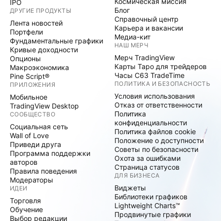
Космическая миссия
IPO
Блог
ДРУГИЕ ПРОДУКТЫ
Справочный центр
Лента новостей
Карьера и вакансии
Портфели
Медиа-кит
Фундаментальные графики
НАШ МЕРЧ
Кривые доходности
Мерч TradingView
Опционы
Карты Таро для трейдеров
Макроэкономика
Часы C63 TradeTime
Pine Script®
ПОЛИТИКА И БЕЗОПАСНОСТЬ
ПРИЛОЖЕНИЯ
Условия использования
Мобильное
Отказ от ответственности
TradingView Desktop
Политика
СООБЩЕСТВО
конфиденциальности
Социальная сеть
Политика файлов cookie
Wall of Love
Положение о доступности
Приведи друга
Советы по безопасности
Программа поддержки
Охота за ошибками
авторов
Страница статусов
Правила поведения
ДЛЯ БИЗНЕСА
Модераторы
Виджеты
ИДЕИ
Библиотеки графиков
Торговля
Lightweight Charts™
Обучение
Продвинутые графики
Выбор редакции