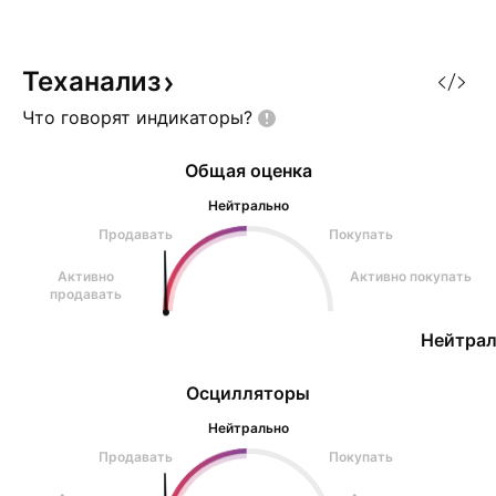
Теханализ
Что говорят
индикаторы?
Общая оценка
Нейтрально
Продавать
Покупать
Активно
Активно покупать
продавать
Нейтрал
Осцилляторы
Нейтрально
Продавать
Покупать