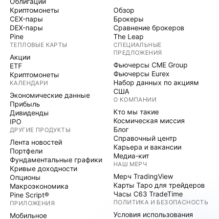
Облигации
Криптомонеты
Обзор
CEX-пары
Брокеры
DEX-пары
Сравнение брокеров
Pine
The Leap
ТЕПЛОВЫЕ КАРТЫ
СПЕЦИАЛЬНЫЕ
ПРЕДЛОЖЕНИЯ
Акции
Фьючерсы CME Group
ETF
Фьючерсы Eurex
Криптомонеты
Набор данных по акциям
КАЛЕНДАРИ
США
Экономические данные
О КОМПАНИИ
Прибыль
Кто мы такие
Дивиденды
Космическая миссия
IPO
Блог
ДРУГИЕ ПРОДУКТЫ
Справочный центр
Лента новостей
Карьера и вакансии
Портфели
Медиа-кит
Фундаментальные графики
НАШ МЕРЧ
Кривые доходности
Мерч TradingView
Опционы
Карты Таро для трейдеров
Макроэкономика
Часы C63 TradeTime
Pine Script®
ПОЛИТИКА И БЕЗОПАСНОСТЬ
ПРИЛОЖЕНИЯ
Условия использования
Мобильное