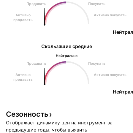
Продавать
Покупать
Активно
Активно покупать
продавать
Нейтрал
Скользящие средние
Нейтрально
Продавать
Покупать
Активно
Активно покупать
продавать
Нейтрал
Сезонность
Отображает динамику цен на инструмент за
предыдущие годы, чтобы выявить