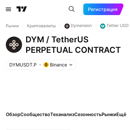
Регистрация
Dymension
Tether USDt
Рынки
/
Криптовалюты
/
/
DYM / TetherUS
PERPETUAL CONTRACT
DYMUSDT.P
Binance
Обзор
Сообщество
Теханализ
Сезонность
Рынки
Ещё