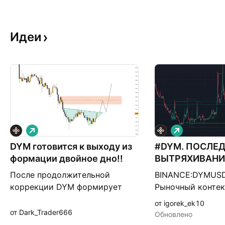
Идеи
Д
Д
л
л
DYM готовится к выходу из
и
#DYM. ПОСЛЕ
и
н
н
формации двойное дно!!
ВЫТРЯХИВАНИЕ
н
н
01.06.26
а
а
После продолжительной
BINANCE:DYMUSD
я
я
коррекции DYM формирует
Рыночный контек
серию более высоких
BINANCE:DYMUSD
от igorek_ek10
минимумов и подходит к
продолжает торг
от Dark_Trader666
Обновлено
сопротивлению нисходящей
зоне экстремаль