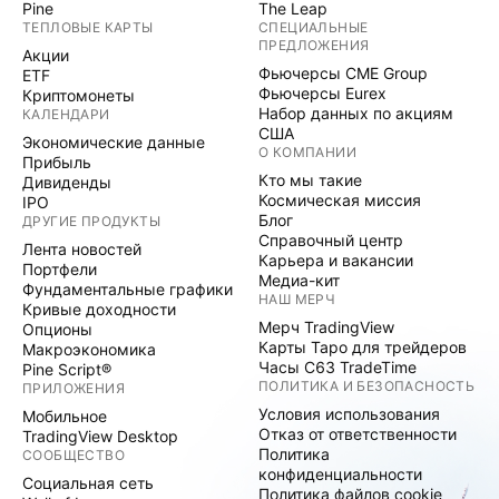
Pine
The Leap
ТЕПЛОВЫЕ КАРТЫ
СПЕЦИАЛЬНЫЕ
ПРЕДЛОЖЕНИЯ
Акции
Фьючерсы CME Group
ETF
Фьючерсы Eurex
Криптомонеты
Набор данных по акциям
КАЛЕНДАРИ
США
Экономические данные
О КОМПАНИИ
Прибыль
Кто мы такие
Дивиденды
Космическая миссия
IPO
Блог
ДРУГИЕ ПРОДУКТЫ
Справочный центр
Лента новостей
Карьера и вакансии
Портфели
Медиа-кит
Фундаментальные графики
НАШ МЕРЧ
Кривые доходности
Мерч TradingView
Опционы
Карты Таро для трейдеров
Макроэкономика
Часы C63 TradeTime
Pine Script®
ПОЛИТИКА И БЕЗОПАСНОСТЬ
ПРИЛОЖЕНИЯ
Условия использования
Мобильное
Отказ от ответственности
TradingView Desktop
Политика
СООБЩЕСТВО
конфиденциальности
Социальная сеть
Политика файлов cookie