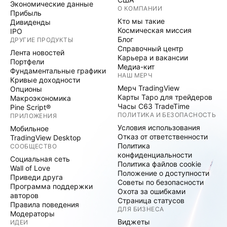
Экономические данные
О КОМПАНИИ
Прибыль
Кто мы такие
Дивиденды
Космическая миссия
IPO
Блог
ДРУГИЕ ПРОДУКТЫ
Справочный центр
Лента новостей
Карьера и вакансии
Портфели
Медиа-кит
Фундаментальные графики
НАШ МЕРЧ
Кривые доходности
Мерч TradingView
Опционы
Карты Таро для трейдеров
Макроэкономика
Часы C63 TradeTime
Pine Script®
ПОЛИТИКА И БЕЗОПАСНОСТЬ
ПРИЛОЖЕНИЯ
Условия использования
Мобильное
Отказ от ответственности
TradingView Desktop
Политика
СООБЩЕСТВО
конфиденциальности
Социальная сеть
Политика файлов cookie
Wall of Love
Положение о доступности
Приведи друга
Советы по безопасности
Программа поддержки
Охота за ошибками
авторов
Страница статусов
Правила поведения
ДЛЯ БИЗНЕСА
Модераторы
Виджеты
ИДЕИ