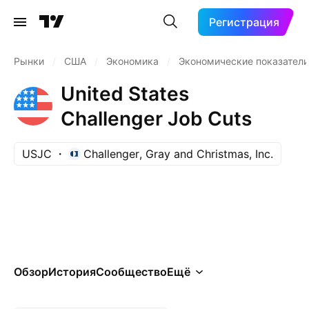
Регистрация
Рынки
/
США
/
Экономика
/
Экономические показател
United States
Challenger Job Cuts
USJC
Challenger, Gray and Christmas, Inc.
Обзор
История
Сообщество
Ещё