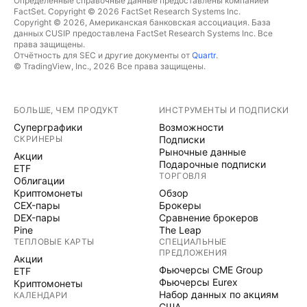
Определённые справочные данные предоставлены компанией
FactSet. Copyright © 2026 FactSet Research Systems Inc.
Copyright © 2026, Американская банковская ассоциация. База
данных CUSIP предоставлена FactSet Research Systems Inc. Все
права защищены.
Отчётность для SEC и другие документы от
Quartr
.
© TradingView, Inc., 2026 Все права защищены.
БОЛЬШЕ, ЧЕМ ПРОДУКТ
ИНСТРУМЕНТЫ И ПОДПИСКИ
Суперграфики
Возможности
СКРИНЕРЫ
Подписки
Рыночные данные
Акции
Подарочные подписки
ETF
ТОРГОВЛЯ
Облигации
Криптомонеты
Обзор
CEX-пары
Брокеры
DEX-пары
Сравнение брокеров
Pine
The Leap
ТЕПЛОВЫЕ КАРТЫ
СПЕЦИАЛЬНЫЕ
ПРЕДЛОЖЕНИЯ
Акции
Фьючерсы CME Group
ETF
Фьючерсы Eurex
Криптомонеты
Набор данных по акциям
КАЛЕНДАРИ
США