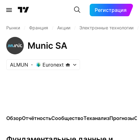
Регистрация
Рынки
/
Франция
/
Акции
/
Электронные технологии
/
Munic SA
ALMUN
Euronext
Обзор
Отчётность
Сообщество
Теханализ
Прогнозы
Се
Фундаментальные данные и