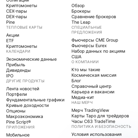
Криптомонеты
Обзор
CEX-пары
Брокеры
DEX-пары
Сравнение брокеров
Pine
The Leap
ТЕПЛОВЫЕ КАРТЫ
СПЕЦИАЛЬНЫЕ
ПРЕДЛОЖЕНИЯ
Акции
Фьючерсы CME Group
ETF
Фьючерсы Eurex
Криптомонеты
Набор данных по акциям
КАЛЕНДАРИ
США
Экономические данные
О КОМПАНИИ
Прибыль
Кто мы такие
Дивиденды
Космическая миссия
IPO
Блог
ДРУГИЕ ПРОДУКТЫ
Справочный центр
Лента новостей
Карьера и вакансии
Портфели
Медиа-кит
Фундаментальные графики
НАШ МЕРЧ
Кривые доходности
Мерч TradingView
Опционы
Карты Таро для трейдеров
Макроэкономика
Часы C63 TradeTime
Pine Script®
ПОЛИТИКА И БЕЗОПАСНОСТЬ
ПРИЛОЖЕНИЯ
Условия использования
Мобильное