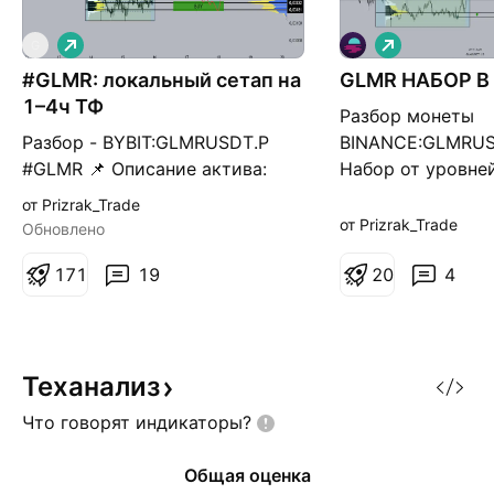
Д
Д
G
л
л
#GLMR: локальный сетап на
и
GLMR НАБОР В
и
н
н
1–4ч ТФ
Разбор монеты
н
н
а
а
Разбор - BYBIT:GLMRUSDT.P
BINANCE:GLMRUSD
я
я
#GLMR 📌 Описание актива:
Набор от уровней
GLMR — токен проекта
набора 0,17 - 0,
от Prizrak_Trade
Moonbeam, смарт-контрактной
спот или фью та
от Prizrak_Trade
Обновлено
платформы в экосистеме
рассматривать.
Polkadot. Используется для
1
7
1
19
2
0
4
оплаты комиссий и участия в
работе сети. 📊 Разбор
графика: — На 1–4ч ТФ
сформировали структуру — Из
Теханализ
этой структуры импульсно
Что говорят
индикаторы?
вышли вверх — Сейча
Общая оценка