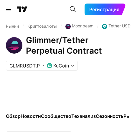
Регистрация
Moonbeam
Tether USDt
Рынки
/
Криптовалюты
/
/
Glimmer/Tether
Perpetual Contract
GLMRUSDT.P
KuCoin
Обзор
Новости
Сообщество
Теханализ
Сезонность
Ры