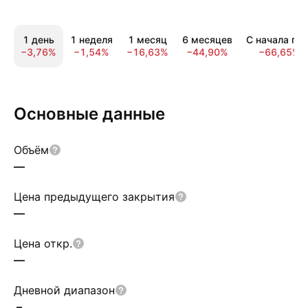
1 день
1 неделя
1 месяц
6 месяцев
С начала год
−3,76%
−1,54%
−16,63%
−44,90%
−66,65%
Основные данные
Объём
—
Цена предыдущего закрытия
—
Цена откр.
—
Дневной диапазон
–