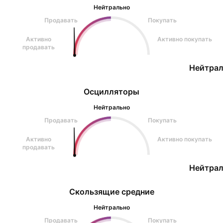
Нейтрально
Продавать
Покупать
Активно
Активно покупать
продавать
Нейтрал
Осцилляторы
Нейтрально
Продавать
Покупать
Активно
Активно покупать
продавать
Нейтрал
Скользящие средние
Нейтрально
Продавать
Покупать