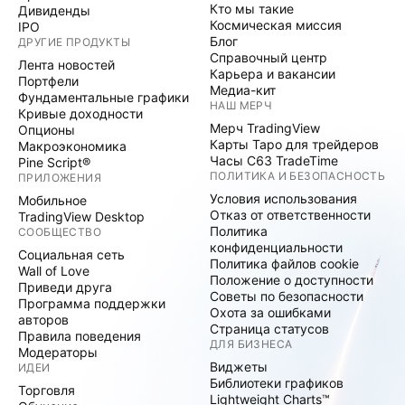
Кто мы такие
Дивиденды
Космическая миссия
IPO
Блог
ДРУГИЕ ПРОДУКТЫ
Справочный центр
Лента новостей
Карьера и вакансии
Портфели
Медиа-кит
Фундаментальные графики
НАШ МЕРЧ
Кривые доходности
Мерч TradingView
Опционы
Карты Таро для трейдеров
Макроэкономика
Часы C63 TradeTime
Pine Script®
ПОЛИТИКА И БЕЗОПАСНОСТЬ
ПРИЛОЖЕНИЯ
Условия использования
Мобильное
Отказ от ответственности
TradingView Desktop
Политика
СООБЩЕСТВО
конфиденциальности
Социальная сеть
Политика файлов cookie
Wall of Love
Положение о доступности
Приведи друга
Советы по безопасности
Программа поддержки
Охота за ошибками
авторов
Страница статусов
Правила поведения
ДЛЯ БИЗНЕСА
Модераторы
Виджеты
ИДЕИ
Библиотеки графиков
Торговля
Lightweight Charts™