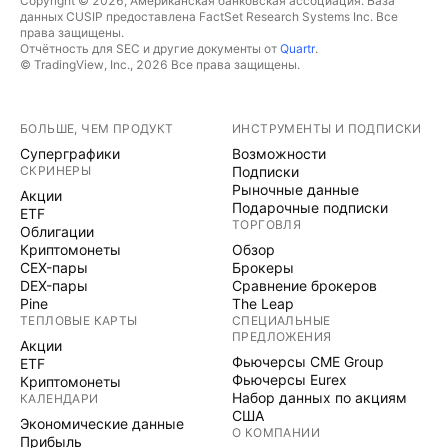
Copyright © 2026, Американская банковская ассоциация. База
данных CUSIP предоставлена FactSet Research Systems Inc. Все
права защищены.
Отчётность для SEC и другие документы от
Quartr
.
© TradingView, Inc., 2026 Все права защищены.
БОЛЬШЕ, ЧЕМ ПРОДУКТ
ИНСТРУМЕНТЫ И ПОДПИСКИ
Суперграфики
Возможности
СКРИНЕРЫ
Подписки
Рыночные данные
Акции
Подарочные подписки
ETF
ТОРГОВЛЯ
Облигации
Криптомонеты
Обзор
CEX-пары
Брокеры
DEX-пары
Сравнение брокеров
Pine
The Leap
ТЕПЛОВЫЕ КАРТЫ
СПЕЦИАЛЬНЫЕ
ПРЕДЛОЖЕНИЯ
Акции
Фьючерсы CME Group
ETF
Фьючерсы Eurex
Криптомонеты
Набор данных по акциям
КАЛЕНДАРИ
США
Экономические данные
О КОМПАНИИ
Прибыль