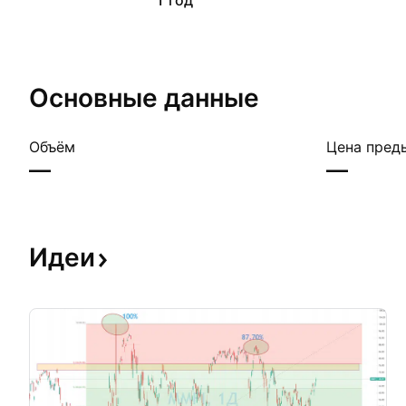
1 год
Основные данные
Объём
Цена пред
—
—
Идеи