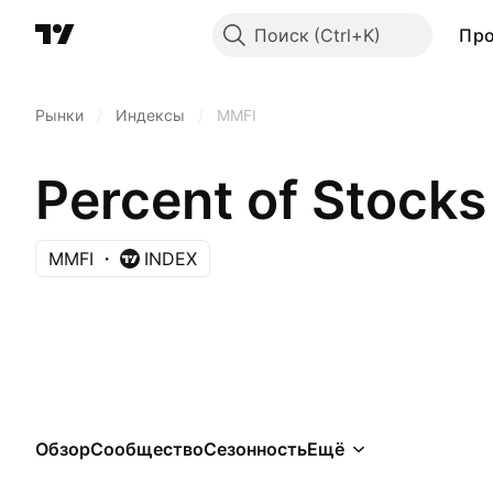
Поиск
Пр
Рынки
/
Индексы
/
MMFI
Percent of Stock
MMFI
INDEX
Обзор
Сообщество
Сезонность
Ещё