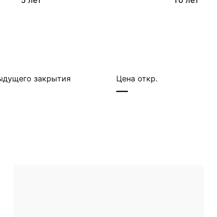
5 лет
10 лет
ыдущего закрытия
Цена откр.
—