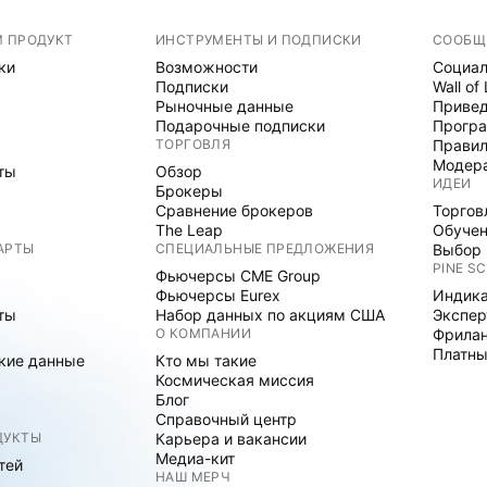
М ПРОДУКТ
ИНСТРУМЕНТЫ И ПОДПИСКИ
СООБЩ
ки
Возможности
Социал
Подписки
Wall of
Рыночные данные
Привед
Подарочные подписки
Програ
ТОРГОВЛЯ
Правил
Модер
ты
Обзор
ИДЕИ
Брокеры
Сравнение брокеров
Торгов
The Leap
Обуче
АРТЫ
СПЕЦИАЛЬНЫЕ ПРЕДЛОЖЕНИЯ
Выбор 
PINE SC
Фьючерсы CME Group
Фьючерсы Eurex
Индика
ты
Набор данных по акциям США
Экспе
О КОМПАНИИ
Фрила
Платны
кие данные
Кто мы такие
Космическая миссия
Блог
Справочный центр
ДУКТЫ
Карьера и вакансии
Медиа-кит
тей
НАШ МЕРЧ