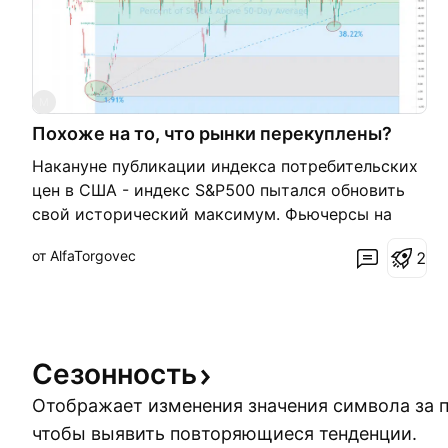
M
Похоже на то, что рынки перекуплены?
Накануне публикации индекса потребительских
цен в США - индекс S&P500 пытался обновить
свой исторический максимум. Фьючерсы на
индекс сейчас показывают -0.01%. Процент
от AlfaTorgovec
2
акций находящихся выше 50 дневной
скользящей средней - 68.07% Похоже это все
на то, что рынок как-то волнуют высокие цифры
по инфл
Сезонность
Отображает изменения значения символа за 
чтобы выявить повторяющиеся тенденции.