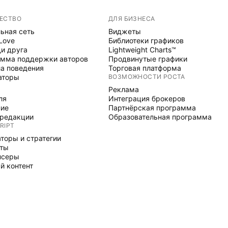
ЕСТВО
ДЛЯ БИЗНЕСА
ьная сеть
Виджеты
 Love
Библиотеки графиков
и друга
Lightweight Charts™
мма поддержки авторов
Продвинутые графики
а поведения
Торговая платформа
аторы
ВОЗМОЖНОСТИ РОСТА
Реклама
ля
Интеграция брокеров
ние
Партнёрская программа
редакции
Образовательная программа
RIPT
торы и стратегии
рты
нсеры
й контент