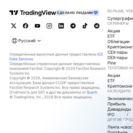
БОЛЬШЕ, ЧЕ
СДЕЛАНО ЛЮДЬМИ
Суперграфи
СКРИНЕРЫ
Акции
ETF
Русский
Облигации
Криптомоне
CEX-пары
Определённые рыночные данные предоставлены
ICE
DEX-пары
Data Services
.
Pine
Определённые справочные данные предоставлены
ТЕПЛОВЫЕ К
компанией FactSet. Copyright © 2026 FactSet Research
Systems Inc.
Акции
Copyright © 2026, Американская банковская
ETF
ассоциация. База данных CUSIP предоставлена
Криптомоне
FactSet Research Systems Inc. Все права защищены.
КАЛЕНДАРИ
Отчётность для SEC и другие документы от
Quartr
.
© TradingView, Inc., 2026 Все права защищены.
Экономичес
Прибыль
Дивиденды
IPO
ДРУГИЕ ПРО
Лента новос
Портфели