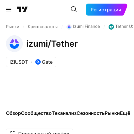
Регистрация
Izumi Finance
Tether U
Рынки
/
Криптовалюты
/
/
izumi/Tether
IZIUSDT
Gate
Обзор
Сообщество
Теханализ
Сезонность
Рынки
Ещё
Продвинутый график