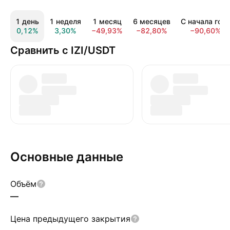
1 день
1 неделя
1 месяц
6 месяцев
С начала год
0,12%
3,30%
−49,93%
−82,80%
−90,60%
Сравнить с IZI/USDT
Основные данные
Объём
—
Цена предыдущего закрытия