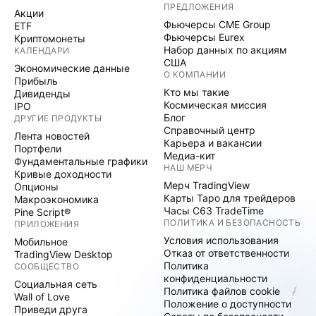
ПРЕДЛОЖЕНИЯ
Акции
Фьючерсы CME Group
ETF
Фьючерсы Eurex
Криптомонеты
Набор данных по акциям
КАЛЕНДАРИ
США
Экономические данные
О КОМПАНИИ
Прибыль
Кто мы такие
Дивиденды
Космическая миссия
IPO
Блог
ДРУГИЕ ПРОДУКТЫ
Справочный центр
Лента новостей
Карьера и вакансии
Портфели
Медиа-кит
Фундаментальные графики
НАШ МЕРЧ
Кривые доходности
Мерч TradingView
Опционы
Карты Таро для трейдеров
Макроэкономика
Часы C63 TradeTime
Pine Script®
ПОЛИТИКА И БЕЗОПАСНОСТЬ
ПРИЛОЖЕНИЯ
Условия использования
Мобильное
Отказ от ответственности
TradingView Desktop
Политика
СООБЩЕСТВО
конфиденциальности
Социальная сеть
Политика файлов cookie
Wall of Love
Положение о доступности
Приведи друга