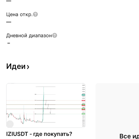
—
Цена откр.
—
Дневной диапазон
–
Идеи
I
IZIUSDT - где покупать?
Все и