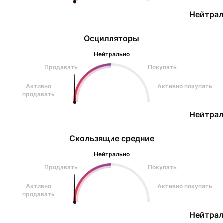
Нейтрал
Осцилляторы
Нейтрально
Продавать
Покупать
Активно
Активно покупать
продавать
Нейтрал
Скользящие средние
Нейтрально
Продавать
Покупать
Активно
Активно покупать
продавать
Нейтрал