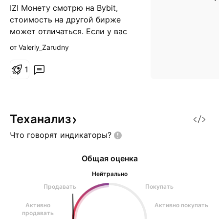
IZI Монету смотрю на Bybit,
стоимость на другой бирже
может отличаться. Если у вас
отличается, тогда вам лучше не
от Valeriy_Zarudny
выставлять данную монету. 🟢 -
зеленая линия "покупка" 🔴 -
1
красная линия "продажа" SPOT
- плечи и маржу не
использовать. Раньше торговал
с плечом, сейчас только
Теханализ
спотовая торговля.
Что говорят
индикаторы?
Общая оценка
Нейтрально
Продавать
Покупать
Активно
Активно покупать
продавать