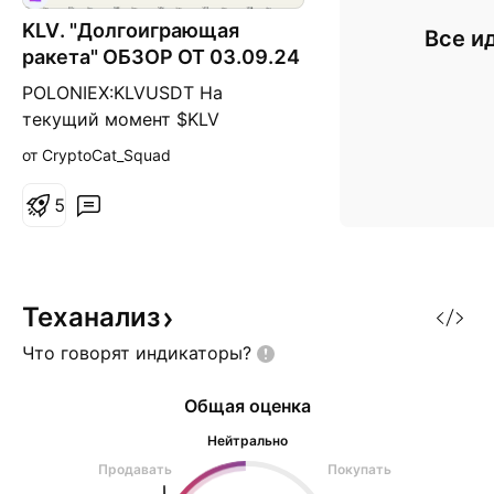
KLV. "Долгоиграющая
Все и
ракета" ОБЗОР ОТ 03.09.24
POLONIEX:KLVUSDT На
текущий момент $KLV
находится на исторически
от CryptoCat_Squad
низких уровнях, что может
предоставлять отличную
5
возможность для
долгосрочных инвесторов.
Цена консолидируется около
уровня $0.001838, и на этом
Теханализ
фоне стоит ожидать
Что говорят
индикаторы?
потенциальное формирование
глобального дна. Важные
Общая оценка
уровни для рассмот
Нейтрально
Продавать
Покупать