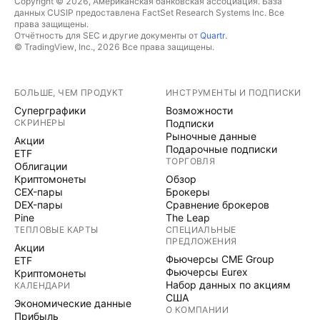
Copyright © 2026, Американская банковская ассоциация. База
данных CUSIP предоставлена FactSet Research Systems Inc. Все
права защищены.
Отчётность для SEC и другие документы от
Quartr
.
© TradingView, Inc., 2026 Все права защищены.
БОЛЬШЕ, ЧЕМ ПРОДУКТ
ИНСТРУМЕНТЫ И ПОДПИСКИ
Суперграфики
Возможности
СКРИНЕРЫ
Подписки
Рыночные данные
Акции
Подарочные подписки
ETF
ТОРГОВЛЯ
Облигации
Криптомонеты
Обзор
CEX-пары
Брокеры
DEX-пары
Сравнение брокеров
Pine
The Leap
ТЕПЛОВЫЕ КАРТЫ
СПЕЦИАЛЬНЫЕ
ПРЕДЛОЖЕНИЯ
Акции
Фьючерсы CME Group
ETF
Фьючерсы Eurex
Криптомонеты
Набор данных по акциям
КАЛЕНДАРИ
США
Экономические данные
О КОМПАНИИ
Прибыль