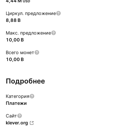
‪4,44 M‬
USD
Циркул. предложение
‪8,88 B‬
Макс. предложение
‪10,00 B‬
Всего монет
‪10,00 B‬
Подробнее
Категория
Платежи
Сайт
klever.org