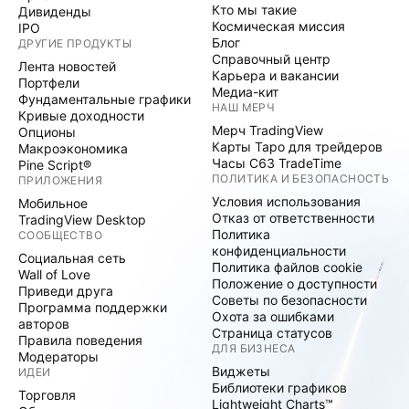
Кто мы такие
Дивиденды
Космическая миссия
IPO
Блог
ДРУГИЕ ПРОДУКТЫ
Справочный центр
Лента новостей
Карьера и вакансии
Портфели
Медиа-кит
Фундаментальные графики
НАШ МЕРЧ
Кривые доходности
Мерч TradingView
Опционы
Карты Таро для трейдеров
Макроэкономика
Часы C63 TradeTime
Pine Script®
ПОЛИТИКА И БЕЗОПАСНОСТЬ
ПРИЛОЖЕНИЯ
Условия использования
Мобильное
Отказ от ответственности
TradingView Desktop
Политика
СООБЩЕСТВО
конфиденциальности
Социальная сеть
Политика файлов cookie
Wall of Love
Положение о доступности
Приведи друга
Советы по безопасности
Программа поддержки
Охота за ошибками
авторов
Страница статусов
Правила поведения
ДЛЯ БИЗНЕСА
Модераторы
Виджеты
ИДЕИ
Библиотеки графиков
Торговля
Lightweight Charts™