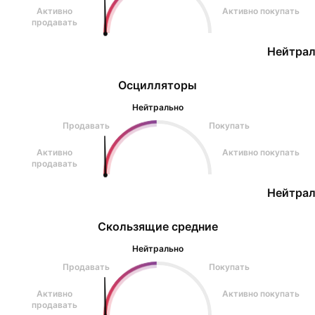
Активно
Активно покупать
продавать
Нейтрал
Осцилляторы
Нейтрально
Продавать
Покупать
Активно
Активно покупать
продавать
Нейтрал
Скользящие средние
Нейтрально
Продавать
Покупать
Активно
Активно покупать
продавать