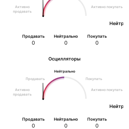
Активно
Активно покупать
продавать
Нейтрал
Продавать
Нейтрально
Покупать
0
0
0
Осцилляторы
Нейтрально
Продавать
Покупать
Активно
Активно покупать
продавать
Нейтрал
Продавать
Нейтрально
Покупать
0
0
0