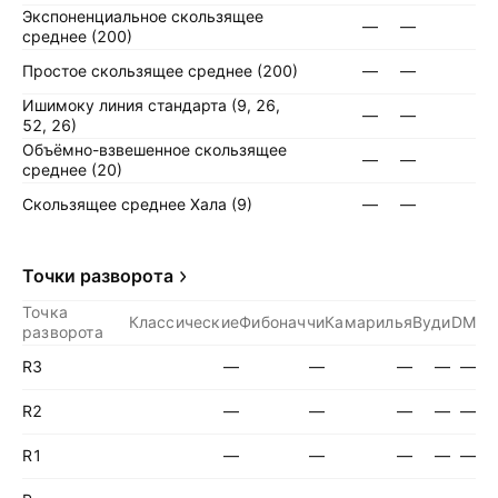
Экспоненциальное скользящее
—
—
среднее (200)
Простое скользящее среднее (200)
—
—
Ишимоку линия стандарта (9, 26,
—
—
52, 26)
Объёмно-взвешенное скользящее
—
—
среднее (20)
Скользящее среднее Хала (9)
—
—
Точки разворота
Точка
Классические
Фибоначчи
Камарилья
Вуди
DM
разворота
R3
—
—
—
—
—
R2
—
—
—
—
—
R1
—
—
—
—
—