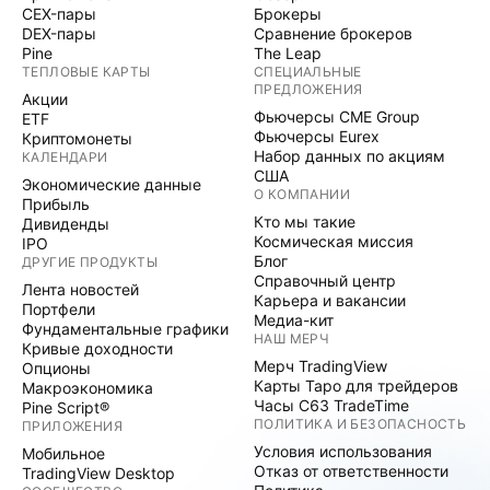
CEX-пары
Брокеры
DEX-пары
Сравнение брокеров
Pine
The Leap
ТЕПЛОВЫЕ КАРТЫ
СПЕЦИАЛЬНЫЕ
ПРЕДЛОЖЕНИЯ
Акции
Фьючерсы CME Group
ETF
Фьючерсы Eurex
Криптомонеты
Набор данных по акциям
КАЛЕНДАРИ
США
Экономические данные
О КОМПАНИИ
Прибыль
Кто мы такие
Дивиденды
Космическая миссия
IPO
Блог
ДРУГИЕ ПРОДУКТЫ
Справочный центр
Лента новостей
Карьера и вакансии
Портфели
Медиа-кит
Фундаментальные графики
НАШ МЕРЧ
Кривые доходности
Мерч TradingView
Опционы
Карты Таро для трейдеров
Макроэкономика
Часы C63 TradeTime
Pine Script®
ПОЛИТИКА И БЕЗОПАСНОСТЬ
ПРИЛОЖЕНИЯ
Условия использования
Мобильное
Отказ от ответственности
TradingView Desktop