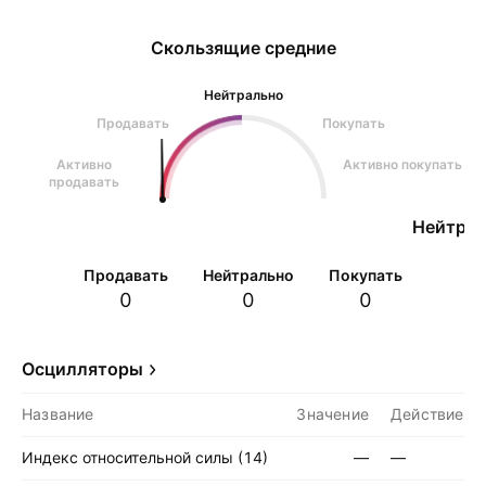
Скользящие средние
Нейтрально
Продавать
Покупать
Активно
Активно покупать
продавать
Нейтрал
Продавать
Нейтрально
Покупать
0
0
0
Осцилляторы
Название
Значение
Действие
Индекс относительной силы (14)
—
—