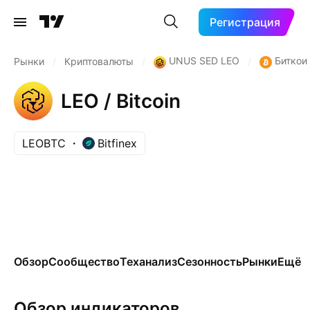
Регистрация
UNUS SED LEO
Биткои
Рынки
/
Криптовалюты
/
/
LEO / Bitcoin
LEOBTC
Bitfinex
Обзор
Сообщество
Теханализ
Сезонность
Рынки
Ещё
Обзор индикаторов