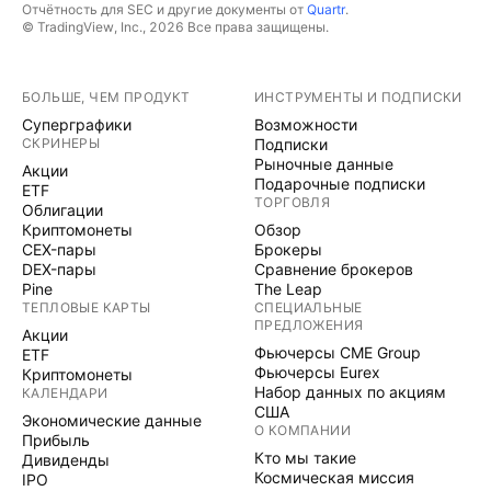
Отчётность для SEC и другие документы от
Quartr
.
© TradingView, Inc., 2026 Все права защищены.
БОЛЬШЕ, ЧЕМ ПРОДУКТ
ИНСТРУМЕНТЫ И ПОДПИСКИ
Суперграфики
Возможности
СКРИНЕРЫ
Подписки
Рыночные данные
Акции
Подарочные подписки
ETF
ТОРГОВЛЯ
Облигации
Криптомонеты
Обзор
CEX-пары
Брокеры
DEX-пары
Сравнение брокеров
Pine
The Leap
ТЕПЛОВЫЕ КАРТЫ
СПЕЦИАЛЬНЫЕ
ПРЕДЛОЖЕНИЯ
Акции
Фьючерсы CME Group
ETF
Фьючерсы Eurex
Криптомонеты
Набор данных по акциям
КАЛЕНДАРИ
США
Экономические данные
О КОМПАНИИ
Прибыль
Кто мы такие
Дивиденды
Космическая миссия
IPO