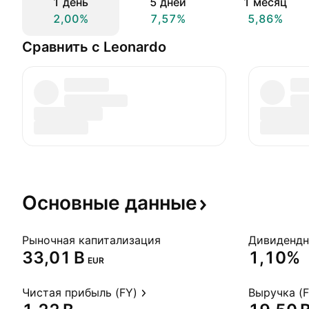
1 день
5 дней
1 месяц
2,00%
7,57%
5,86%
Сравнить с Leonardo
Основные
данные
Рыночная капитализация
‪33,01 B‬
1,10%
EUR
Чистая прибыль (FY)
Выручка (F