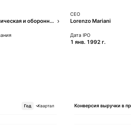
CEO
Авиакосмическая и оборонная промышленность
Lorenzo Mariani
вания
Дата IPO
1 янв. 1992 г.
Конверсия выручки в
п
Год
Ещё
Квартал