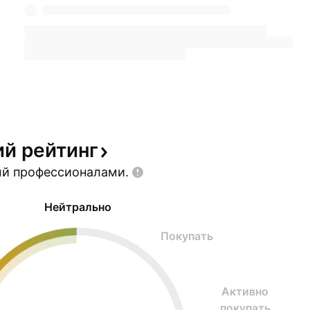
ий
рейтинг
ый
профессионалами.
Нейтрально
Покупать
Активно
покупать