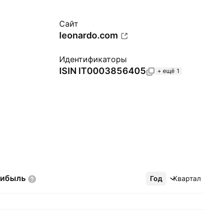
Сайт
leonardo.com
Идентификаторы
ISIN
IT0003856405
+ ещё 1
рибыль
Год
Ещё
Квартал