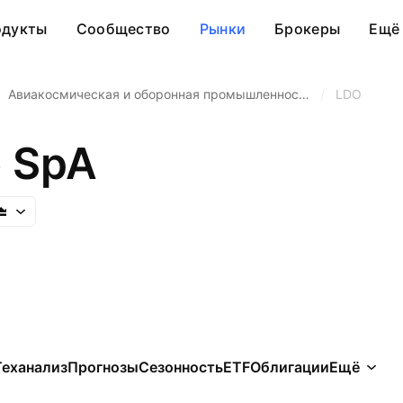
одукты
Сообщество
Рынки
Брокеры
Ещё
Авиакосмическая и оборонная промышленнос…
/
LDO
 SpA
Теханализ
Прогнозы
Сезонность
ETF
Облигации
Ещё