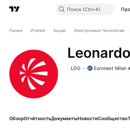
Поиск
Пр
Рынки
/
Италия
/
Акции
/
Электронные технологии
/
Leonardo
LDO
Euronext Milan
Обзор
Отчётность
Документы
Новости
Сообщество