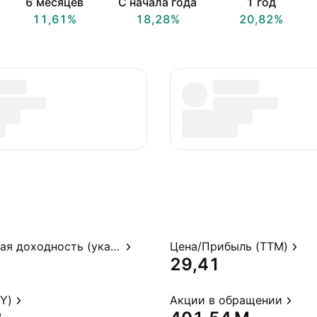
6 месяцев
С начала года
1 год
11,61%
18,28%
20,82%
Дивидендная доходность (указ.)
Цена/Прибыль (TTM)
29,41
Y)
Акции в обращении