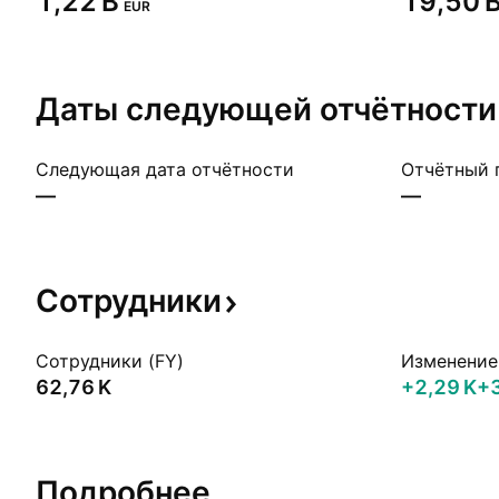
‪1,22 B‬
‪19,50 B
EUR
Даты следующей
отчётности
Следующая дата отчётности
Отчётный 
—
—
Сотрудники
Сотрудники (FY)
Изменение 
‪62,76 K‬
‪+2,29 K‬
+
Подробнее