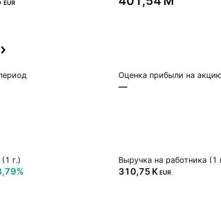
‬
‪401,54 M‬
EUR
период
Оценка прибыли на акци
—
(1 г.)
Выручка на работника (1 г
3,79%
‪310,75 K‬
EUR