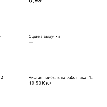
0,99
ю
Оценка выручки
—
.)
Чистая прибыль на работника (1 г.)
‪19,50 K‬
EUR