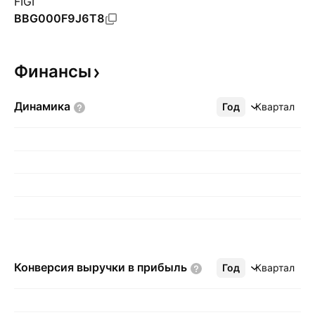
FIGI
BBG000F9J6T8
Финансы
Динамика
Год
Ещё
Квартал
Конверсия выручки в
прибыль
Год
Ещё
Квартал