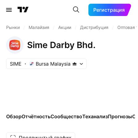
Регистрация
Рынки
/
Малайзия
/
Акции
/
Дистрибуция
/
Оптовая 
Sime Darby Bhd.
SIME
Bursa Malaysia
Обзор
Отчётность
Сообщество
Теханализ
Прогнозы
Се
Продвинутый график