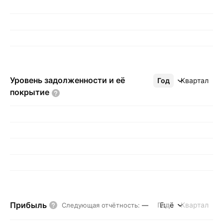
Уровень задолженности и её
Год
Ещё
Квартал
покрытие
Прибыль
Год
Ещё
Квартал
Следующая отчётность
:
—