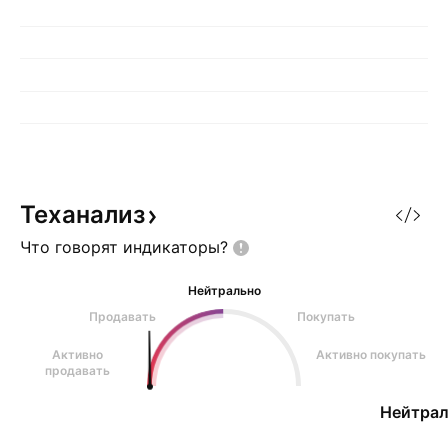
Теханализ
Что говорят
индикаторы?
Нейтрально
Продавать
Покупать
Активно
Активно покупать
продавать
Нейтрал