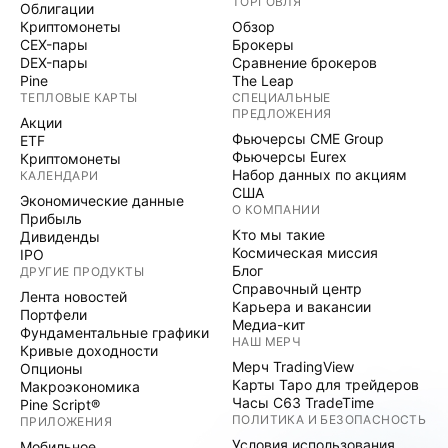
ТОРГОВЛЯ
Облигации
Криптомонеты
Обзор
CEX-пары
Брокеры
DEX-пары
Сравнение брокеров
Pine
The Leap
ТЕПЛОВЫЕ КАРТЫ
СПЕЦИАЛЬНЫЕ
ПРЕДЛОЖЕНИЯ
Акции
Фьючерсы CME Group
ETF
Фьючерсы Eurex
Криптомонеты
Набор данных по акциям
КАЛЕНДАРИ
США
Экономические данные
О КОМПАНИИ
Прибыль
Кто мы такие
Дивиденды
Космическая миссия
IPO
Блог
ДРУГИЕ ПРОДУКТЫ
Справочный центр
Лента новостей
Карьера и вакансии
Портфели
Медиа-кит
Фундаментальные графики
НАШ МЕРЧ
Кривые доходности
Мерч TradingView
Опционы
Карты Таро для трейдеров
Макроэкономика
Часы C63 TradeTime
Pine Script®
ПОЛИТИКА И БЕЗОПАСНОСТЬ
ПРИЛОЖЕНИЯ
Условия использования
Мобильное