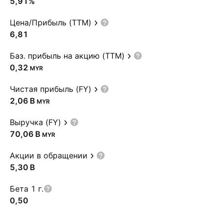
5,91%
Цена/Прибыль (TTM)
6,81
Баз. прибыль на акцию (TTM)
0,32
MYR
Чистая прибыль (FY)
‪2,06 B‬
MYR
Выручка (FY)
‪70,06 B‬
MYR
Акции в обращении
‪5,30 B‬
Бета 1 г.
0,50