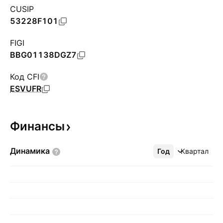
CUSIP
53228F101
FIGI
BBG01138DGZ7
Код CFI
ESVUFR
Финансы
Динамика
Год
Ещё
Квартал