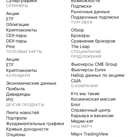
Суперграфики
Возможности
СКРИНЕРЫ
Подписки
Рыночные данные
Акции
Подарочные подписки
ETF
ТОРГОВЛЯ
Облигации
Криптомонеты
Обзор
CEX-пары
Брокеры
DEX-пары
Сравнение брокеров
Pine
The Leap
ТЕПЛОВЫЕ КАРТЫ
СПЕЦИАЛЬНЫЕ
ПРЕДЛОЖЕНИЯ
Акции
Фьючерсы CME Group
ETF
Фьючерсы Eurex
Криптомонеты
Набор данных по акциям
КАЛЕНДАРИ
США
Экономические данные
О КОМПАНИИ
Прибыль
Кто мы такие
Дивиденды
Космическая миссия
IPO
Блог
ДРУГИЕ ПРОДУКТЫ
Справочный центр
Лента новостей
Карьера и вакансии
Портфели
Медиа-кит
Фундаментальные графики
НАШ МЕРЧ
Кривые доходности
Мерч TradingView
Опционы