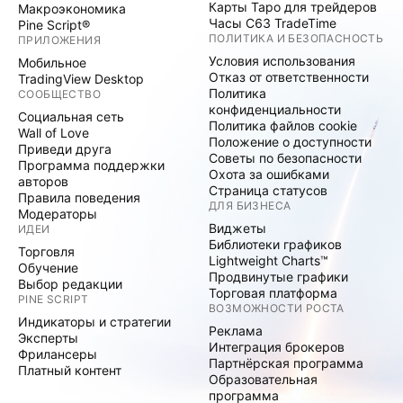
Карты Таро для трейдеров
Макроэкономика
Часы C63 TradeTime
Pine Script®
ПОЛИТИКА И БЕЗОПАСНОСТЬ
ПРИЛОЖЕНИЯ
Условия использования
Мобильное
Отказ от ответственности
TradingView Desktop
Политика
СООБЩЕСТВО
конфиденциальности
Социальная сеть
Политика файлов cookie
Wall of Love
Положение о доступности
Приведи друга
Советы по безопасности
Программа поддержки
Охота за ошибками
авторов
Страница статусов
Правила поведения
ДЛЯ БИЗНЕСА
Модераторы
Виджеты
ИДЕИ
Библиотеки графиков
Торговля
Lightweight Charts™
Обучение
Продвинутые графики
Выбор редакции
Торговая платформа
PINE SCRIPT
ВОЗМОЖНОСТИ РОСТА
Индикаторы и стратегии
Реклама
Эксперты
Интеграция брокеров
Фрилансеры
Партнёрская программа
Платный контент
Образовательная
программа