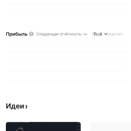
Прибыль
Год
Ещё
Квартал
Следующая отчётность
:
—
Идеи