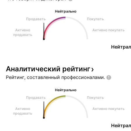
Нейтрально
Продавать
Покупать
Активно
Активно покупать
продавать
Нейтрал
Аналитический
рейтинг
Рейтинг, составленный
профессионалами.
Нейтрально
Продавать
Покупать
Активно
Активно покупать
продавать
Нейтрал