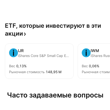
ETF, которые инвестируют в эти
акции
IJR
IWM
iShares Core S&P Small Cap ETF
iShares Rus
Вес
0,13%
Вес
0,06%
Рыночная стоимость
‪148,95 M‬
Рыночная стоим
Часто задаваемые вопросы