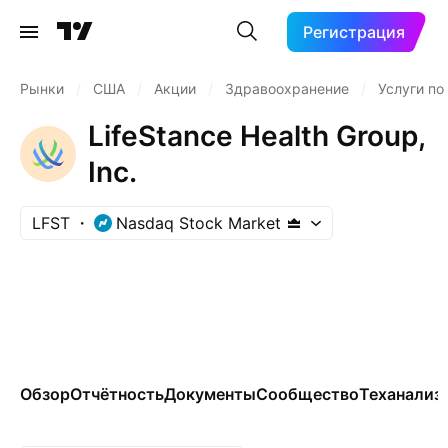
Регистрация
Рынки
/
США
/
Акции
/
Здравоохранение
/
Услуги по
LifeStance Health Group,
Inc.
LFST
Nasdaq Stock Market
Обзор
Отчётность
Документы
Сообщество
Теханализ