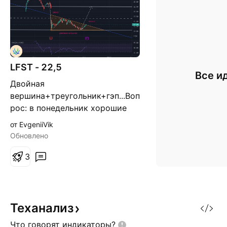
LFST - 22,5
Все и
Двойная
вершина+треугольник+гэп...Воп
рос: в понедельник хорошие
новости??? Цель 22,5 Решение
от EvgeniiVik
каждый принимает сам!!!
Обновлено
3
Теханализ
Что говорят
индикаторы?