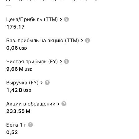
—
Цена/Прибыль (TTM)
175,17
Баз. прибыль на акцию (TTM)
0,06
USD
Чистая прибыль (FY)
‪9,66 M‬
USD
Выручка (FY)
‪1,42 B‬
USD
Акции в обращении
‪233,55 M‬
Бета 1 г.
0,52