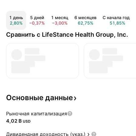
1 день
5 дней
1 месяц
6 месяцев
С начала года
2,80%
−0,37%
−3,00%
62,75%
51,85%
Сравнить с LifeStance Health Group, Inc.
Основные
данные
Рыночная капитализация
‪4,02 B‬
USD
Дивидендная доходность (указ.)