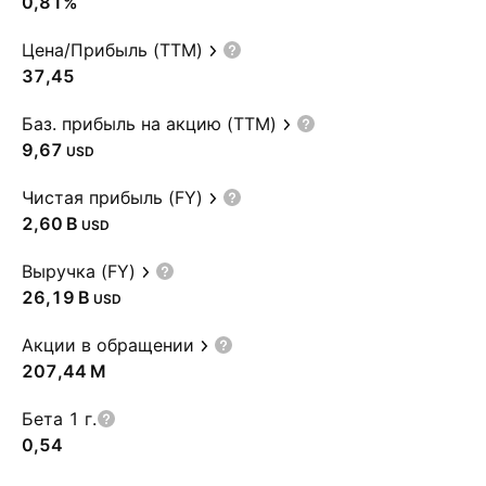
0,81%
Цена/Прибыль (TTM)
37,45
Баз. прибыль на акцию (TTM)
9,67
USD
Чистая прибыль (FY)
‪2,60 B‬
USD
Выручка (FY)
‪26,19 B‬
USD
Акции в обращении
‪207,44 M‬
Бета 1 г.
0,54