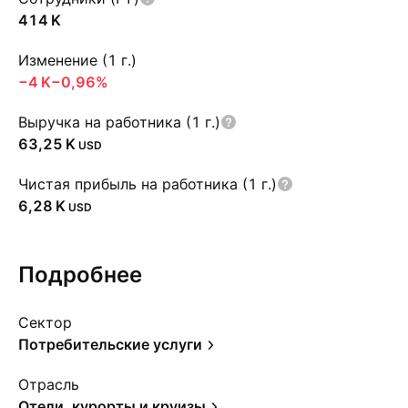
‪414 K‬
Изменение (1 г.)
‪−4 K‬
−0,96%
Выручка на работника (1 г.)
‪63,25 K‬
USD
Чистая прибыль на работника (1 г.)
‪6,28 K‬
USD
Подробнее
Сектор
Потребительские услуги
Отрасль
Отели, курорты и круизы