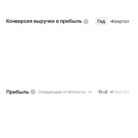
Конверсия выручки в
прибыль
Год
Ещё
Квартал
Прибыль
Год
Ещё
Квартал
Следующая отчётность
:
—