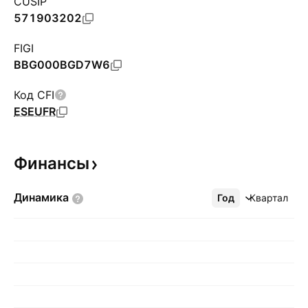
CUSIP
571903202
FIGI
BBG000BGD7W6
Код CFI
ESEUFR
Финансы
Динамика
Год
Ещё
Квартал