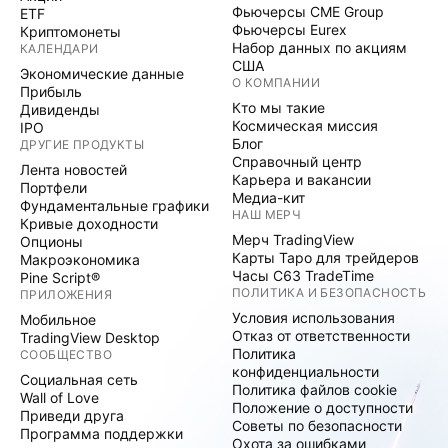
Фьючерсы CME Group
ETF
Фьючерсы Eurex
Криптомонеты
Набор данных по акциям
КАЛЕНДАРИ
США
Экономические данные
О КОМПАНИИ
Прибыль
Кто мы такие
Дивиденды
Космическая миссия
IPO
Блог
ДРУГИЕ ПРОДУКТЫ
Справочный центр
Лента новостей
Карьера и вакансии
Портфели
Медиа-кит
Фундаментальные графики
НАШ МЕРЧ
Кривые доходности
Мерч TradingView
Опционы
Карты Таро для трейдеров
Макроэкономика
Часы C63 TradeTime
Pine Script®
ПОЛИТИКА И БЕЗОПАСНОСТЬ
ПРИЛОЖЕНИЯ
Условия использования
Мобильное
Отказ от ответственности
TradingView Desktop
Политика
СООБЩЕСТВО
конфиденциальности
Социальная сеть
Политика файлов cookie
Wall of Love
Положение о доступности
Приведи друга
Советы по безопасности
Программа поддержки
Охота за ошибками