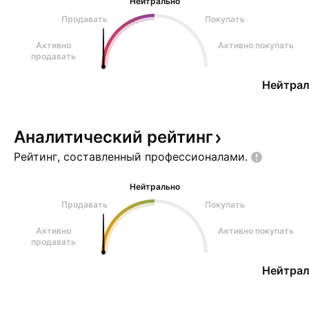
Нейтрально
Продавать
Покупать
Активно
Активно покупать
продавать
Нейтрал
Аналитический
рейтинг
Рейтинг, составленный
профессионалами.
Нейтрально
Продавать
Покупать
Активно
Активно покупать
продавать
Нейтрал