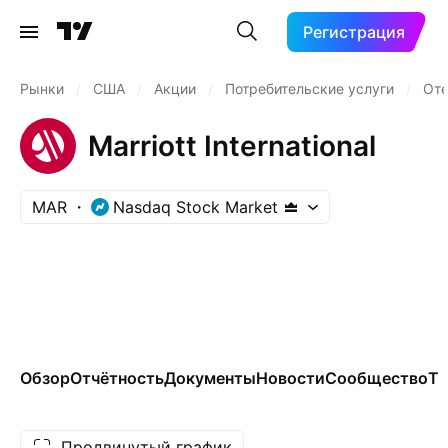
Регистрация
Рынки
/
США
/
Акции
/
Потребительские услуги
/
Оте
Marriott International
MAR
Nasdaq Stock Market
Обзор
Отчётность
Документы
Новости
Сообщество
Те
Продвинутый график