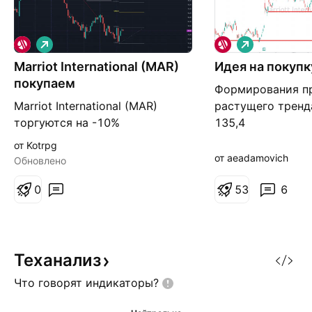
Д
Д
л
л
Marriot International (MAR)
и
Идея на покупк
и
н
н
покупаем
Формирования п
н
н
а
а
Marriot International (MAR)
растущего тренд
я
я
торгуются на -10%
135,4
отмаксимума. Отличная
от Kotrpg
возможность для покупки.
от aeadamovich
Обновлено
Ставим ордер по 179,65 с
целями 183 и 186,9$. Стоп
0
5
3
6
можно поставить по 175,90$
Теханализ
Что говорят
индикаторы?