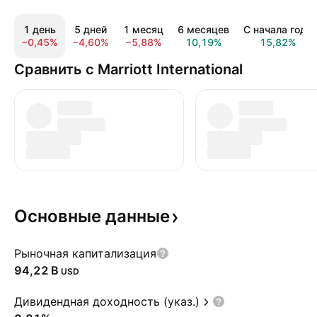
1 день
5 дней
1 месяц
6 месяцев
С начала года
−0,45%
−4,60%
−5,88%
10,19%
15,82%
Сравнить с Marriott International
Основные
данные
Рыночная капитализация
‪94,22 B‬
USD
Дивидендная доходность (указ.)