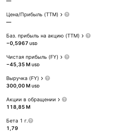
—
Цена/Прибыль (TTM)
—
Баз. прибыль на акцию (TTM)
−0,5967
USD
Чистая прибыль (FY)
‪−45,35 M‬
USD
Выручка (FY)
‪300,00 M‬
USD
Акции в обращении
‪118,85 M‬
Бета 1 г.
1,79