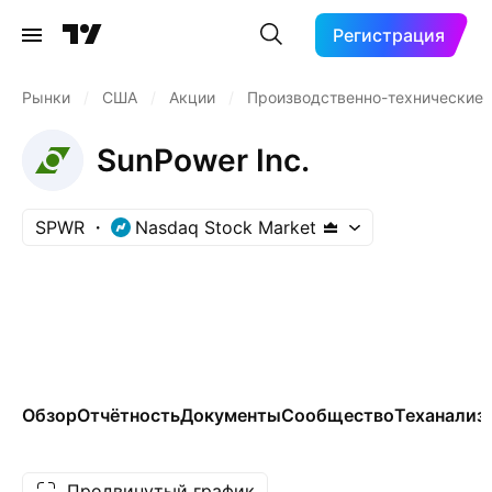
Регистрация
Рынки
/
США
/
Акции
/
Производственно-технические 
SunPower Inc.
SPWR
Nasdaq Stock Market
Обзор
Отчётность
Документы
Сообщество
Теханализ
Продвинутый график