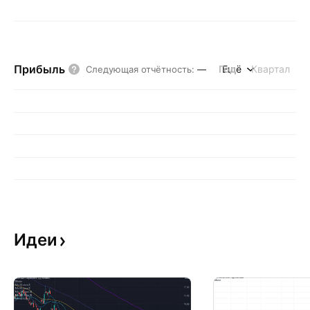
Прибыль
Год
Ещё
Квартал
Следующая отчётность
:
—
Идеи