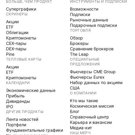
БОЛЬШЕ, ЧЕМ ПРОДУКТ
ИНСТРУМЕНТЫ И ПОДПИСКИ
Суперграфики
Возможности
СКРИНЕРЫ
Подписки
Рыночные данные
Акции
Подарочные подписки
ETF
ТОРГОВЛЯ
Облигации
Криптомонеты
Обзор
CEX-пары
Брокеры
DEX-пары
Сравнение брокеров
Pine
The Leap
ТЕПЛОВЫЕ КАРТЫ
СПЕЦИАЛЬНЫЕ
ПРЕДЛОЖЕНИЯ
Акции
Фьючерсы CME Group
ETF
Фьючерсы Eurex
Криптомонеты
Набор данных по акциям
КАЛЕНДАРИ
США
Экономические данные
О КОМПАНИИ
Прибыль
Кто мы такие
Дивиденды
Космическая миссия
IPO
Блог
ДРУГИЕ ПРОДУКТЫ
Справочный центр
Лента новостей
Карьера и вакансии
Портфели
Медиа-кит
Фундаментальные графики
НАШ МЕРЧ