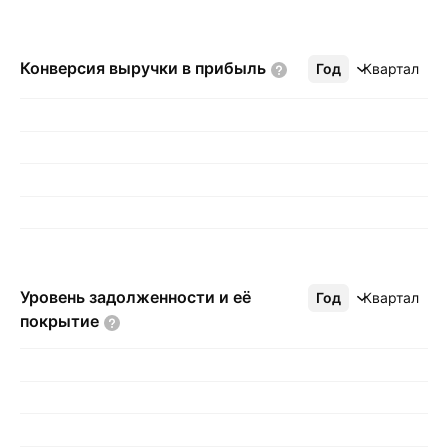
Конверсия выручки в
прибыль
Год
Ещё
Квартал
Уровень задолженности и её
Год
Ещё
Квартал
покрытие