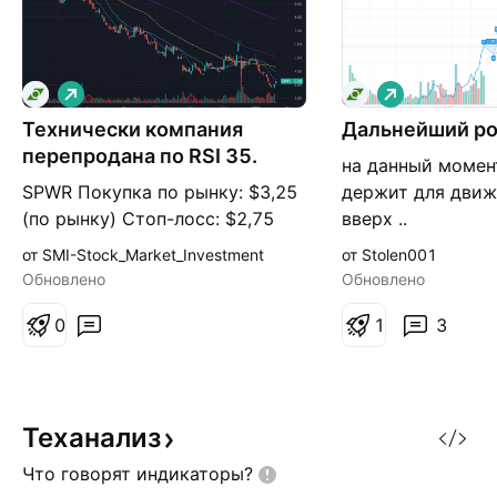
Д
Д
л
л
Технически компания
и
Дальнейший ро
и
н
н
перепродана по RSI 35.
на данный момент
н
н
а
а
SPWR Покупка по рынку: $3,25
держит для движ
я
я
(по рынку) Стоп-лоcс: $2,75
вверх ..
Аллокация: 5-10% 37
от SMI-Stock_Market_Investment
от Stolen001
аналитиков с 12-месячными
Обновлено
Обновлено
прогнозами цен на акции
SunPower имеют среднюю цель
0
1
3
95,11 с низкой оценкой 2,50 и
высокой оценкой 245. Средняя
цель прогнозирует рост на
3038,94%. 50% акций
Теханализ
принадлежат собственникам
Что говорят
индикаторы?
бизнеса + хе