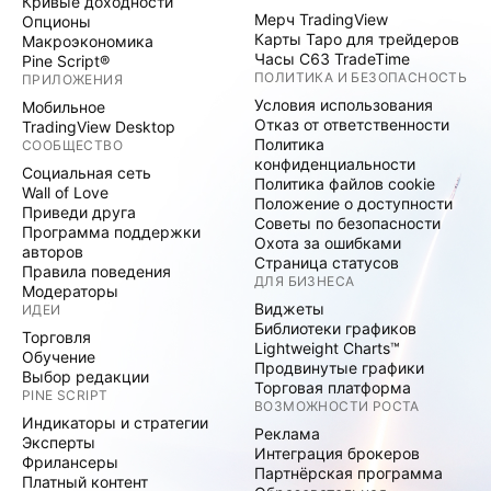
Кривые доходности
Мерч TradingView
Опционы
Карты Таро для трейдеров
Макроэкономика
Часы C63 TradeTime
Pine Script®
ПОЛИТИКА И БЕЗОПАСНОСТЬ
ПРИЛОЖЕНИЯ
Условия использования
Мобильное
Отказ от ответственности
TradingView Desktop
Политика
СООБЩЕСТВО
конфиденциальности
Социальная сеть
Политика файлов cookie
Wall of Love
Положение о доступности
Приведи друга
Советы по безопасности
Программа поддержки
Охота за ошибками
авторов
Страница статусов
Правила поведения
ДЛЯ БИЗНЕСА
Модераторы
Виджеты
ИДЕИ
Библиотеки графиков
Торговля
Lightweight Charts™
Обучение
Продвинутые графики
Выбор редакции
Торговая платформа
PINE SCRIPT
ВОЗМОЖНОСТИ РОСТА
Индикаторы и стратегии
Реклама
Эксперты
Интеграция брокеров
Фрилансеры
Партнёрская программа
Платный контент