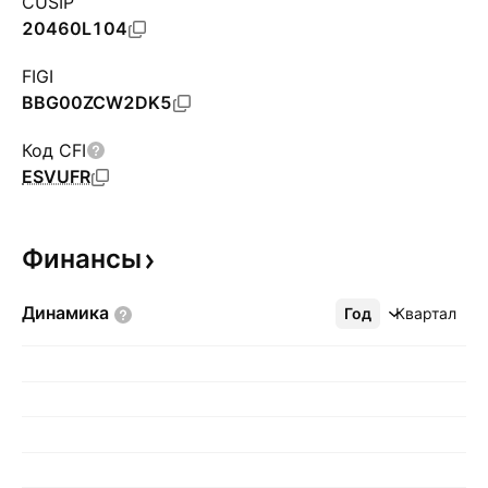
CUSIP
20460L104
FIGI
BBG00ZCW2DK5
Код CFI
ESVUFR
Финансы
Динамика
Год
Ещё
Квартал