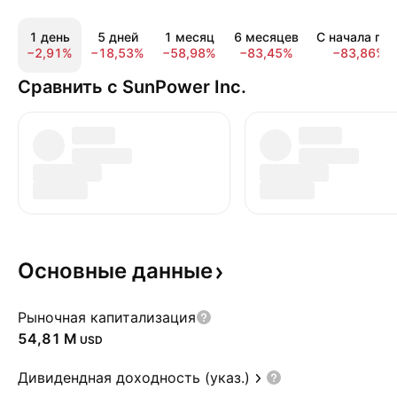
1 день
5 дней
1 месяц
6 месяцев
С начала год
−2,91%
−18,53%
−58,98%
−83,45%
−83,86%
Сравнить с SunPower Inc.
Основные
данные
Рыночная капитализация
‪54,81 M‬
USD
Дивидендная доходность (указ.)