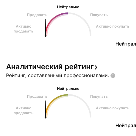
Нейтрально
Продавать
Покупать
Активно
Активно покупать
продавать
Нейтрал
Аналитический
рейтинг
Рейтинг, составленный
профессионалами.
Нейтрально
Продавать
Покупать
Активно
Активно покупать
продавать
Нейтрал