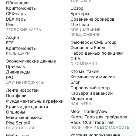
ТОРГОВЛЯ
Облигации
Криптомонеты
Обзор
CEX-пары
Брокеры
DEX-пары
Сравнение брокеров
Pine
The Leap
ТЕПЛОВЫЕ КАРТЫ
СПЕЦИАЛЬНЫЕ
ПРЕДЛОЖЕНИЯ
Акции
Фьючерсы CME Group
ETF
Фьючерсы Eurex
Криптомонеты
Набор данных по акциям
КАЛЕНДАРИ
США
Экономические данные
О КОМПАНИИ
Прибыль
Кто мы такие
Дивиденды
Космическая миссия
IPO
Блог
ДРУГИЕ ПРОДУКТЫ
Справочный центр
Лента новостей
Карьера и вакансии
Портфели
Медиа-кит
Фундаментальные графики
НАШ МЕРЧ
Кривые доходности
Мерч TradingView
Опционы
Карты Таро для трейдеров
Макроэкономика
Часы C63 TradeTime
Pine Script®
ПОЛИТИКА И БЕЗОПАСНОСТЬ
ПРИЛОЖЕНИЯ
Условия использования
Мобильное