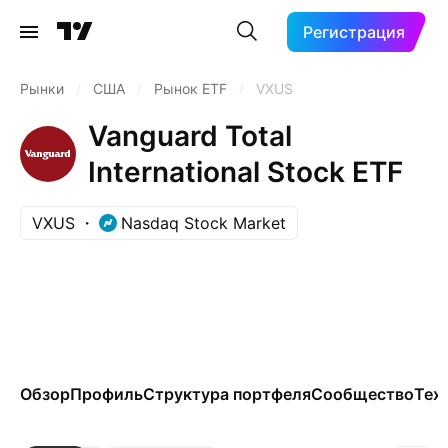
Регистрация
Рынки
/
США
/
Рынок ETF
/
VXUS
Vanguard Total
International Stock ETF
VXUS
Nasdaq Stock Market
Обзор
Профиль
Структура портфеля
Сообщество
Тех