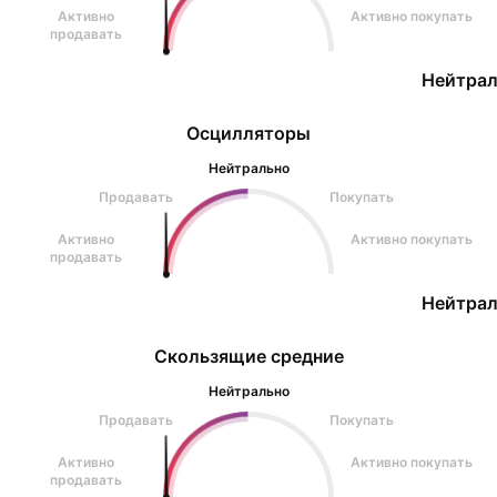
Активно
Активно покупать
продавать
Нейтрал
Осцилляторы
Нейтрально
Продавать
Покупать
Активно
Активно покупать
продавать
Нейтрал
Скользящие средние
Нейтрально
Продавать
Покупать
Активно
Активно покупать
продавать