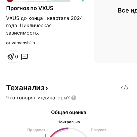
Прогноз по VXUS
Все и
VXUS до конца I квартала 2024
года. Циклическая
зависимость.
от vamanshilin
0
Теханализ
Что говорят
индикаторы?
Общая оценка
Нейтрально
Продавать
Покупать