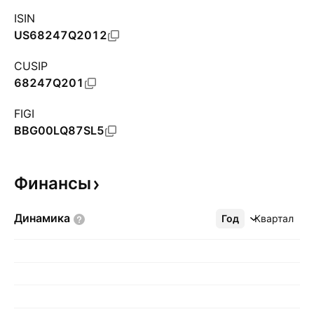
ISIN
US68247Q2012
CUSIP
68247Q201
FIGI
BBG00LQ87SL5
Финансы
Динамика
Год
Ещё
Квартал