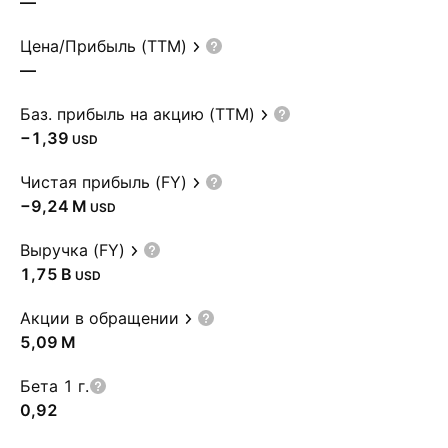
—
Цена/Прибыль (TTM)
—
Баз. прибыль на акцию (TTM)
−1,39
USD
Чистая прибыль (FY)
‪−9,24 M‬
USD
Выручка (FY)
‪1,75 B‬
USD
Акции в обращении
‪5,09 M‬
Бета 1 г.
0,92