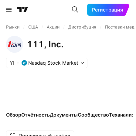
Регистрация
Рынки
/
США
/
Акции
/
Дистрибуция
/
Поставки мед
111, Inc.
YI
Nasdaq Stock Market
Обзор
Отчётность
Документы
Сообщество
Теханализ
Продвинутый график