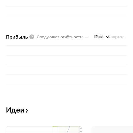
Прибыль
Год
Ещё
Квартал
Следующая отчётность
:
—
Идеи