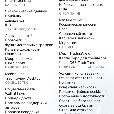
Криптомонеты
Набор данных по акциям
КАЛЕНДАРИ
США
Экономические данные
О КОМПАНИИ
Прибыль
Кто мы такие
Дивиденды
Космическая миссия
IPO
Блог
ДРУГИЕ ПРОДУКТЫ
Справочный центр
Лента новостей
Карьера и вакансии
Портфели
Медиа-кит
Фундаментальные графики
НАШ МЕРЧ
Кривые доходности
Мерч TradingView
Опционы
Карты Таро для трейдеров
Макроэкономика
Часы C63 TradeTime
Pine Script®
ПОЛИТИКА И БЕЗОПАСНОСТЬ
ПРИЛОЖЕНИЯ
Условия использования
Мобильное
Отказ от ответственности
TradingView Desktop
Политика
СООБЩЕСТВО
конфиденциальности
Социальная сеть
Политика файлов cookie
Wall of Love
Положение о доступности
Приведи друга
Советы по безопасности
Программа поддержки
Охота за ошибками
авторов
Страница статусов
Правила поведения