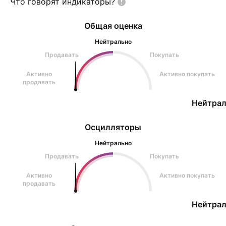
Что говорят
индикаторы?
самочувствия непос
Общая оценка
Нейтрально
Продавать
Покупать
Активно
Активно покупать
продавать
Нейтрал
Осцилляторы
Нейтрально
Продавать
Покупать
Активно
Активно покупать
продавать
Нейтрал