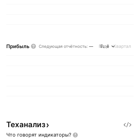
Прибыль
Год
Ещё
Квартал
Следующая отчётность
:
—
Теханализ
Что говорят
индикаторы?