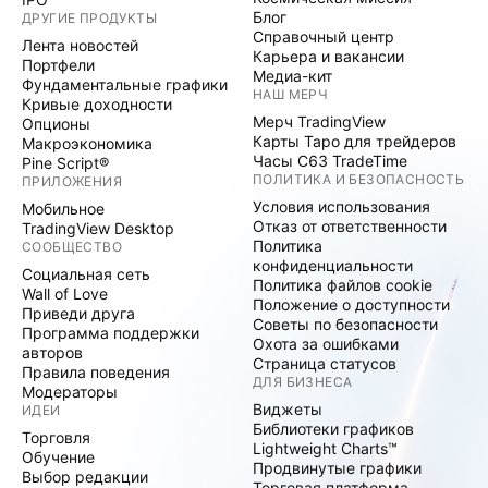
Блог
ДРУГИЕ ПРОДУКТЫ
Справочный центр
Лента новостей
Карьера и вакансии
Портфели
Медиа-кит
Фундаментальные графики
НАШ МЕРЧ
Кривые доходности
Мерч TradingView
Опционы
Карты Таро для трейдеров
Макроэкономика
Часы C63 TradeTime
Pine Script®
ПОЛИТИКА И БЕЗОПАСНОСТЬ
ПРИЛОЖЕНИЯ
Условия использования
Мобильное
Отказ от ответственности
TradingView Desktop
Политика
СООБЩЕСТВО
конфиденциальности
Социальная сеть
Политика файлов cookie
Wall of Love
Положение о доступности
Приведи друга
Советы по безопасности
Программа поддержки
Охота за ошибками
авторов
Страница статусов
Правила поведения
ДЛЯ БИЗНЕСА
Модераторы
Виджеты
ИДЕИ
Библиотеки графиков
Торговля
Lightweight Charts™
Обучение
Продвинутые графики
Выбор редакции
Торговая платформа