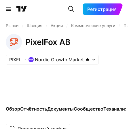
Регистрация
Рынки
/
Швеция
/
Акции
/
Коммерческие услуги
/
Пр
PixelFox AB
PIXEL
Nordic Growth Market
Обзор
Отчётность
Документы
Сообщество
Теханализ
Продвинутый график