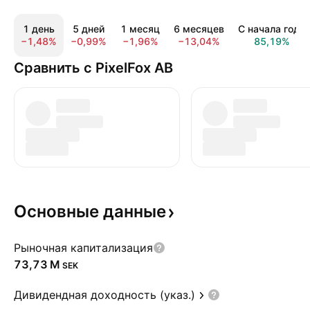
1 день
5 дней
1 месяц
6 месяцев
С начала года
−1,48%
−0,99%
−1,96%
−13,04%
85,19%
Сравнить с PixelFox AB
Основные
данные
Рыночная капитализация
‪73,73 M‬
SEK
Дивидендная доходность (указ.)