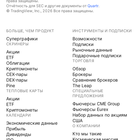
права защищены.
Отчётность для SEC и другие документы от
Quartr
.
© TradingView, Inc., 2026 Все права защищены.
БОЛЬШЕ, ЧЕМ ПРОДУКТ
ИНСТРУМЕНТЫ И ПОДПИСКИ
Суперграфики
Возможности
СКРИНЕРЫ
Подписки
Рыночные данные
Акции
Подарочные подписки
ETF
ТОРГОВЛЯ
Облигации
Криптомонеты
Обзор
CEX-пары
Брокеры
DEX-пары
Сравнение брокеров
Pine
The Leap
ТЕПЛОВЫЕ КАРТЫ
СПЕЦИАЛЬНЫЕ
ПРЕДЛОЖЕНИЯ
Акции
Фьючерсы CME Group
ETF
Фьючерсы Eurex
Криптомонеты
Набор данных по акциям
КАЛЕНДАРИ
США
Экономические данные
О КОМПАНИИ
Прибыль
Кто мы такие
Дивиденды
Космическая миссия
IPO