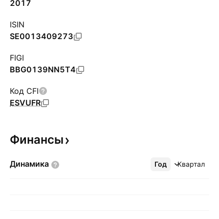
2017
ISIN
SE0013409273
FIGI
BBG0139NN5T4
Код CFI
ESVUFR
Финансы
Динамика
Год
Ещё
Квартал