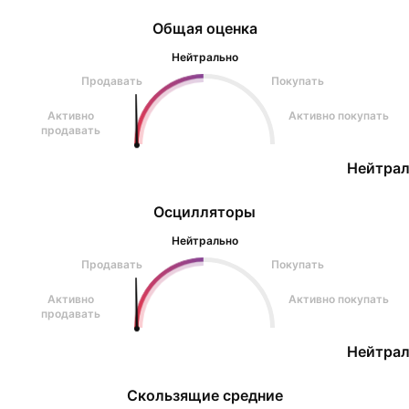
Общая оценка
Нейтрально
Продавать
Покупать
Активно
Активно покупать
продавать
Нейтрал
Осцилляторы
Нейтрально
Продавать
Покупать
Активно
Активно покупать
продавать
Нейтрал
Скользящие средние