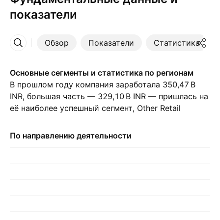
показатели
Обзор
Показатели
Статистика
Ещё
Основные сегменты и статистика по регионам
В прошлом году компания заработала ‪350,47 B‬
INR, большая часть — ‪329,10 B‬ INR — пришлась на
её наиболее успешный сегмент, Other Retail
Banking., по сравнению с ‪310,53 B‬ INR за прошлый
год. Индия — страна, которая принесла больше
По направлению деятельности
всего выручки: в прошлом году компания
получила от неё ‪754,75 B‬ INR, а за год до этого —
‪703,74 B‬ INR.