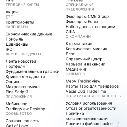
ТЕПЛОВЫЕ КАРТЫ
СПЕЦИАЛЬНЫЕ
ПРЕДЛОЖЕНИЯ
Акции
Фьючерсы CME Group
ETF
Фьючерсы Eurex
Криптомонеты
Набор данных по акциям
КАЛЕНДАРИ
США
Экономические данные
О КОМПАНИИ
Прибыль
Кто мы такие
Дивиденды
Космическая миссия
IPO
Блог
ДРУГИЕ ПРОДУКТЫ
Справочный центр
Лента новостей
Карьера и вакансии
Портфели
Медиа-кит
Фундаментальные графики
НАШ МЕРЧ
Кривые доходности
Мерч TradingView
Опционы
Карты Таро для трейдеров
Макроэкономика
Часы C63 TradeTime
Pine Script®
ПОЛИТИКА И БЕЗОПАСНОСТЬ
ПРИЛОЖЕНИЯ
Условия использования
Мобильное
Отказ от ответственности
TradingView Desktop
Политика
СООБЩЕСТВО
конфиденциальности
Социальная сеть
Политика файлов cookie
Wall of Love