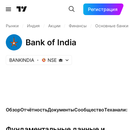
Регистрация
Рынки
/
Индия
/
Акции
/
Финансы
/
Основные банки
Bank of India
BANKINDIA
NSE
Обзор
Отчётность
Документы
Сообщество
Теханализ
Фундаментальные данные и