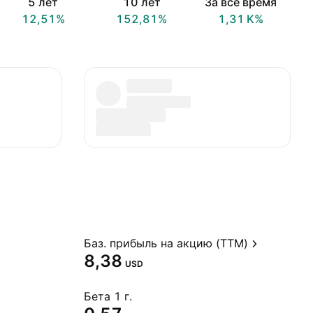
5 лет
10 лет
За всё время
12,51%
152,81%
‪1,31 K‬%
Баз. прибыль на акцию (TTM)
8,38
USD
Бета 1 г.