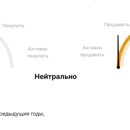
Продавать
Покупать
Активно
Активно
продавать
покупать
Нейтрально
предыдущие годы,