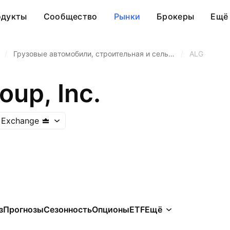
одукты
Сообщество
Рынки
Брокеры
Ещё
/
Грузовые автомобили, строительная и сель…
/
ALG
oup, Inc.
 Exchange
з
Прогнозы
Сезонность
Опционы
ETF
Ещё