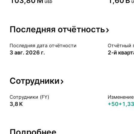
‪103,80 M‬
‪1,60 B‬
USD
U
Последняя
отчётность
Последняя дата отчётности
Отчётный 
3 авг. 2026 г.
2-й квар
Сотрудники
Сотрудники (FY)
Изменение 
‪3,8 K‬
+50
+1,3
Подробнее