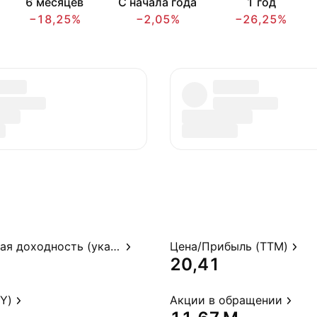
6 месяцев
С начала года
1 год
−18,25%
−2,05%
−26,25%
Дивидендная доходность (указ.)
Цена/Прибыль (TTM)
20,41
Y)
Акции в обращении