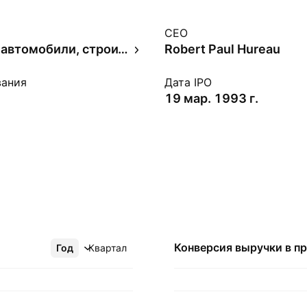
CEO
Грузовые автомобили, строительная и сельскохозяйственная техника
Robert Paul Hureau
вания
Дата IPO
19 мар. 1993 г.
Конверсия выручки в
п
Год
Ещё
Квартал