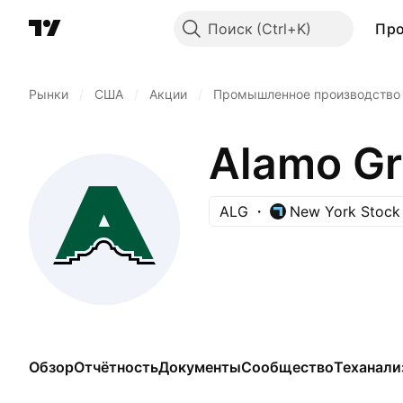
Поиск
Пр
Рынки
/
США
/
Акции
/
Промышленное производство
Alamo Gr
ALG
New York Stock
Обзор
Отчётность
Документы
Сообщество
Теханали