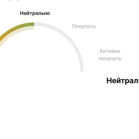
Нейтрально
Покупать
Активно
покупать
Нейтрал