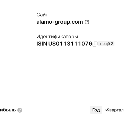
Сайт
alamo-group.com
Идентификаторы
ISIN
US0113111076
+ ещё 2
рибыль
Год
Ещё
Квартал