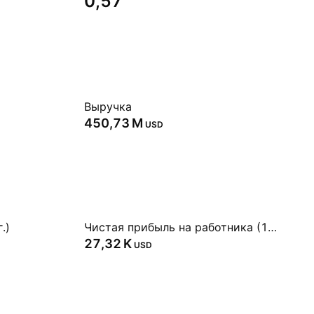
0,57
Выручка
‪450,73 M‬
USD
.)
Чистая прибыль на работника (1 г.)
‪27,32 K‬
USD