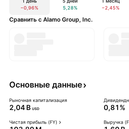
1 день
5 дней
1 месяц
−0,96%
5,28%
−2,45%
Сравнить с Alamo Group, Inc.
Основные
данные
Рыночная капитализация
‪2,04 B‬
0,81%
USD
Чистая прибыль (FY)
Выручка (F