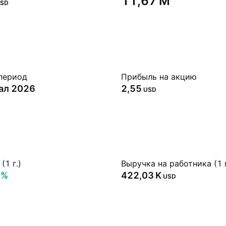
‪11,67 M‬
SD
период
Прибыль на акцию
тал 2026
2,55
USD
(1 г.)
Выручка на работника (1 г
3%
‪422,03 K‬
USD