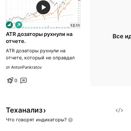
Д
12:11
л
ATR дозаторы рухнули на
и
Все и
н
отчете.
н
а
ATR дозаторы рухнули на
я
отчете, который не оправдал
ожидания аналитиков. Однако
от AntonPankratov
бычий тренд еще в силе и мы
попробуем найти аргументы в
0
пользу его продолжения.
Теханализ
Что говорят
индикаторы?