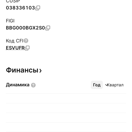
CUSIP
038336103
FIGI
BBG000BGX2S0
Код CFI
ESVUFR
Финансы
Динамика
Год
Ещё
Квартал