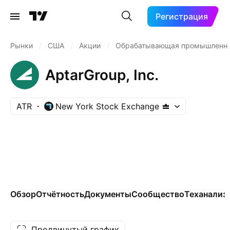
Регистрация
Рынки
/
США
/
Акции
/
Обрабатывающая промышленн
AptarGroup, Inc.
ATR
New York Stock Exchange
Обзор
Отчётность
Документы
Сообщество
Теханализ
Продвинутый график