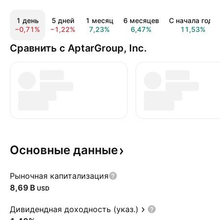
1 день
5 дней
1 месяц
6 месяцев
С начала года
−0,71%
−1,22%
7,23%
6,47%
11,53%
Сравнить с AptarGroup, Inc.
Основные
данные
Рыночная капитализация
‪8,69 B‬
USD
Дивидендная доходность (указ.)