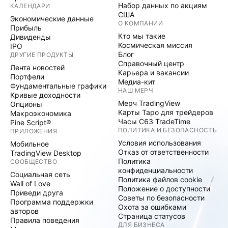
Набор данных по акциям
КАЛЕНДАРИ
США
Экономические данные
О КОМПАНИИ
Прибыль
Кто мы такие
Дивиденды
Космическая миссия
IPO
Блог
ДРУГИЕ ПРОДУКТЫ
Справочный центр
Лента новостей
Карьера и вакансии
Портфели
Медиа-кит
Фундаментальные графики
НАШ МЕРЧ
Кривые доходности
Мерч TradingView
Опционы
Карты Таро для трейдеров
Макроэкономика
Часы C63 TradeTime
Pine Script®
ПОЛИТИКА И БЕЗОПАСНОСТЬ
ПРИЛОЖЕНИЯ
Условия использования
Мобильное
Отказ от ответственности
TradingView Desktop
Политика
СООБЩЕСТВО
конфиденциальности
Социальная сеть
Политика файлов cookie
Wall of Love
Положение о доступности
Приведи друга
Советы по безопасности
Программа поддержки
Охота за ошибками
авторов
Страница статусов
Правила поведения
ДЛЯ БИЗНЕСА