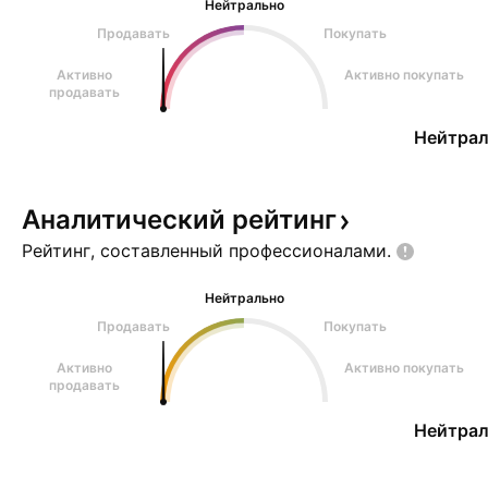
Нейтрально
Продавать
Покупать
Активно
Активно покупать
продавать
Нейтрал
Аналитический
рейтинг
Рейтинг, составленный
профессионалами.
Нейтрально
Продавать
Покупать
Активно
Активно покупать
продавать
Нейтрал