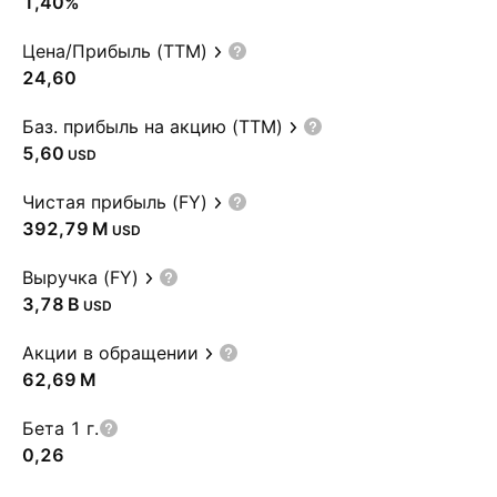
1,40%
Цена/Прибыль (TTM)
24,60
Баз. прибыль на акцию (TTM)
5,60
USD
Чистая прибыль (FY)
‪392,79 M‬
USD
Выручка (FY)
‪3,78 B‬
USD
Акции в обращении
‪62,69 M‬
Бета 1 г.
0,26