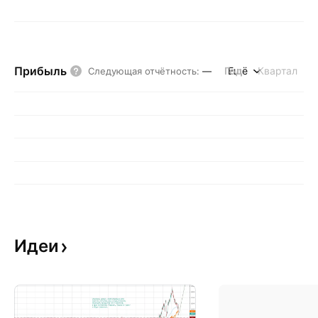
Прибыль
Год
Ещё
Квартал
Следующая отчётность
:
—
Идеи