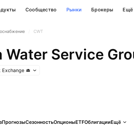
одукты
Сообщество
Рынки
Брокеры
Ещё
оснабжение
/
CWT
a Water Service Gr
k Exchange
з
Прогнозы
Сезонность
Опционы
ETF
Облигации
Ещё