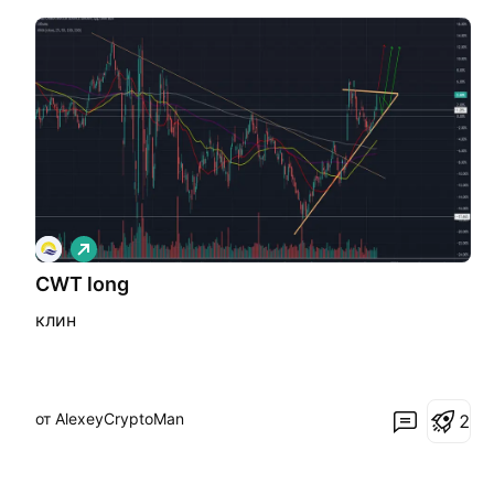
Д
л
CWT long
и
н
клин
н
а
я
от AlexeyCryptoMan
2