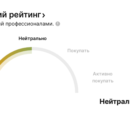
ий
рейтинг
ый
профессионалами.
Нейтрально
Покупать
Активно
покупать
Нейтрал