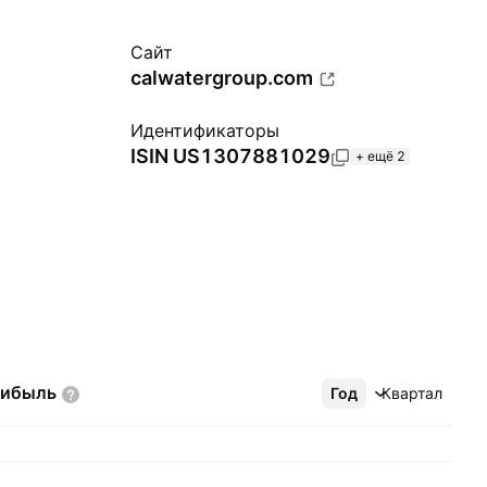
Сайт
calwatergroup.com
Идентификаторы
ISIN
US1307881029
+ ещё 2
рибыль
Год
Ещё
Квартал