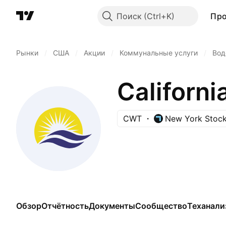
Поиск
Пр
Рынки
/
США
/
Акции
/
Коммунальные услуги
/
Вод
Californi
CWT
New York Stoc
Обзор
Отчётность
Документы
Сообщество
Теханали