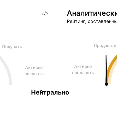
Аналитическ
Рейтинг, составленн
Продавать
Покупать
Активно
Активно
продавать
покупать
Нейтрально