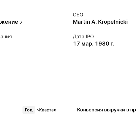
CEO
бжение
Martin A. Kropelnicki
вания
Дата IPO
17 мар. 1980 г.
Конверсия выручки в
п
Год
Ещё
Квартал