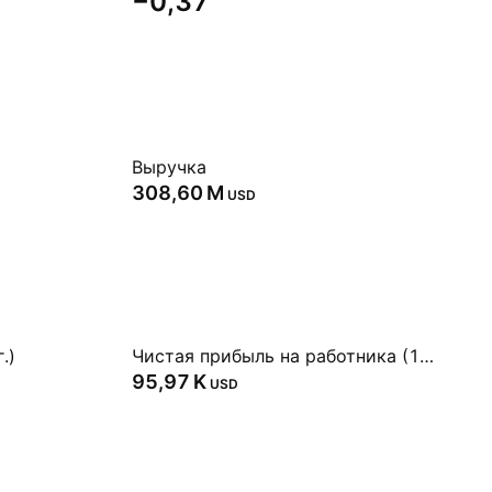
−0,37
Выручка
‪308,60 M‬
USD
.)
Чистая прибыль на работника (1 г.)
‪95,97 K‬
USD