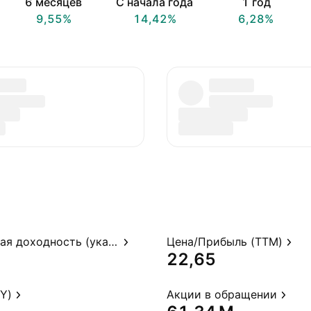
6 месяцев
С начала года
1 год
9,55%
14,42%
6,28%
p
Дивидендная доходность (указ.)
Цена/Прибыль (TTM)
22,65
Y)
Акции в обращении