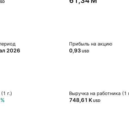
‪61,34 M‬
SD
период
Прибыль на акцию
тал 2026
0,93
USD
(1 г.)
Выручка на работника (1 г
4%
‪748,61 K‬
USD