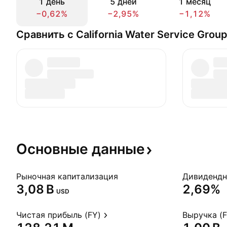
1 день
5 дней
1 месяц
−0,62%
−2,95%
−1,12%
Сравнить с California Water Service Grou
Основные
данные
Рыночная капитализация
‪3,08 B‬
2,69%
USD
Чистая прибыль (FY)
Выручка (F