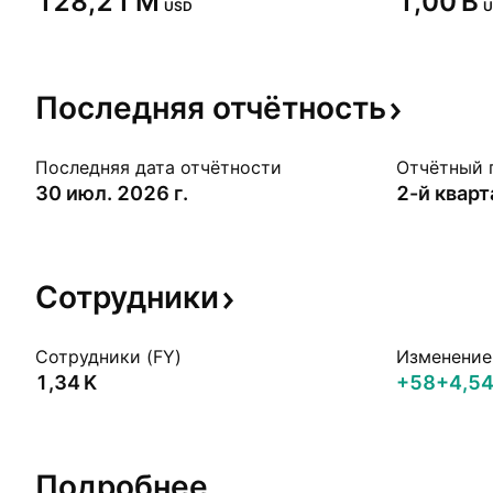
‪128,21 M‬
‪1,00 B‬
USD
U
Последняя
отчётность
Последняя дата отчётности
Отчётный 
30 июл. 2026 г.
2-й квар
Сотрудники
Сотрудники (FY)
Изменение 
‪1,34 K‬
+58
+4,5
Подробнее