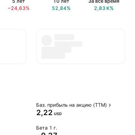
5 лет
10 лет
За всё время
−24,63%
52,84%
‪2,83 K‬%
Баз. прибыль на акцию (TTM)
2,22
USD
Бета 1 г.