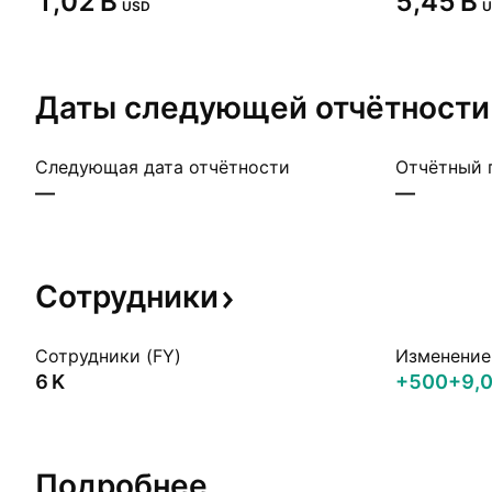
‪1,02 B‬
‪5,45 B‬
USD
U
Даты следующей
отчётности
Следующая дата отчётности
Отчётный 
—
—
Сотрудники
Сотрудники (FY)
Изменение 
‪6 K‬
+500
+9,
Подробнее