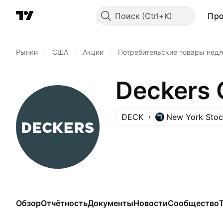
Поиск
Пр
Рынки
/
США
/
Акции
/
Потребительские товары недл
Deckers 
DECK
New York Sto
Обзор
Отчётность
Документы
Новости
Сообщество