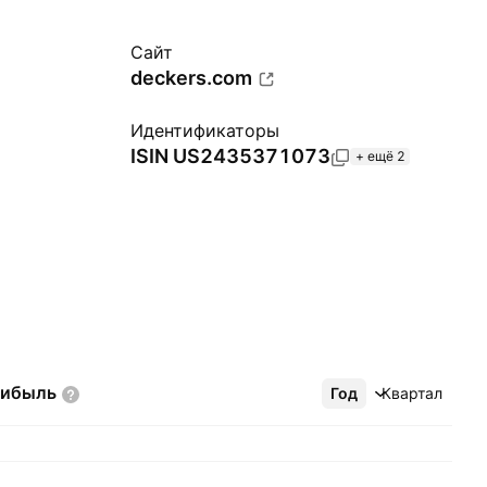
Сайт
deckers.com
Идентификаторы
ISIN
US2435371073
+ ещё 2
рибыль
Год
Ещё
Квартал