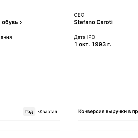
CEO
 обувь
Stefano Caroti
вания
Дата IPO
1 окт. 1993 г.
Конверсия выручки в
п
Год
Ещё
Квартал