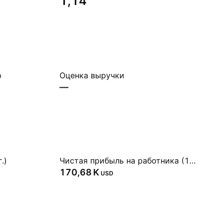
1,14
ю
Оценка выручки
—
.)
Чистая прибыль на работника (1 г.)
‪170,68 K‬
USD