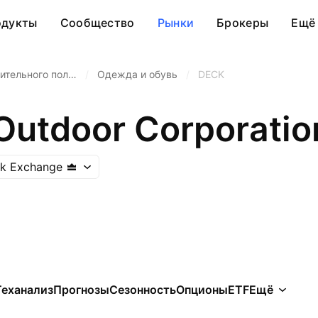
одукты
Сообщество
Рынки
Брокеры
Ещё
ительного пол…
/
Одежда и обувь
/
DECK
Outdoor Corporatio
ck Exchange
Теханализ
Прогнозы
Сезонность
Опционы
ETF
Ещё