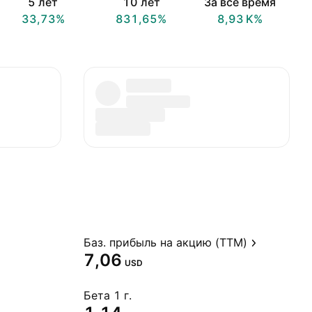
5 лет
10 лет
За всё время
33,73%
831,65%
‪8,93 K‬%
Баз. прибыль на акцию (TTM)
7,06
USD
Бета 1 г.