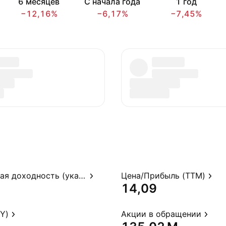
6 месяцев
С начала года
1 год
−12,16%
−6,17%
−7,45%
Дивидендная доходность (указ.)
Цена/Прибыль (TTM)
14,09
Y)
Акции в обращении