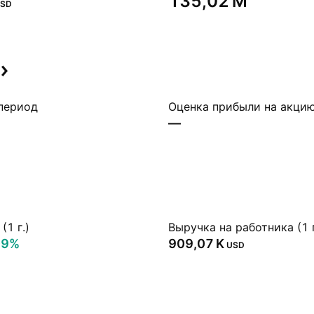
‪135,02 M‬
SD
период
Оценка прибыли на акци
—
(1 г.)
Выручка на работника (1 г
09%
‪909,07 K‬
USD