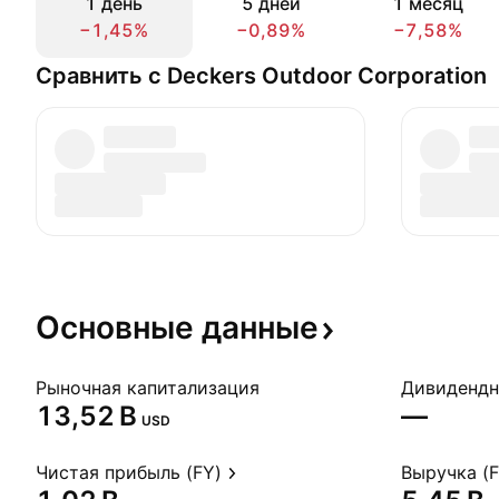
1 день
5 дней
1 месяц
−1,45%
−0,89%
−7,58%
Сравнить с Deckers Outdoor Corporation
Основные
данные
Рыночная капитализация
‪13,52 B‬
—
USD
Чистая прибыль (FY)
Выручка (F