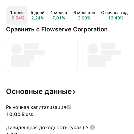
1 день
5 дней
1 месяц
6 месяцев
С начала года
−0,04%
2,24%
7,01%
2,09%
12,49%
Сравнить с Flowserve Corporation
Основные
данные
Рыночная капитализация
‪10,00 B‬
USD
Дивидендная доходность (указ.)