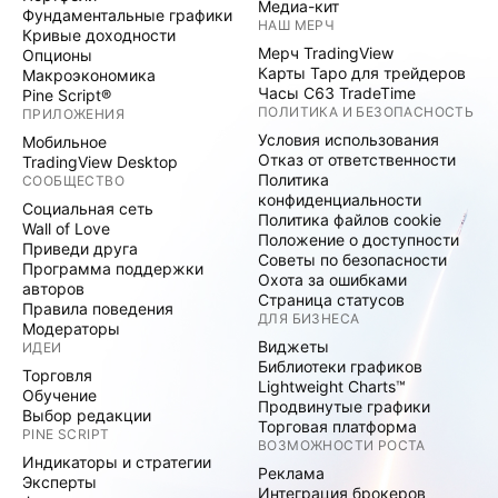
Медиа-кит
Фундаментальные графики
НАШ МЕРЧ
Кривые доходности
Мерч TradingView
Опционы
Карты Таро для трейдеров
Макроэкономика
Часы C63 TradeTime
Pine Script®
ПОЛИТИКА И БЕЗОПАСНОСТЬ
ПРИЛОЖЕНИЯ
Условия использования
Мобильное
Отказ от ответственности
TradingView Desktop
Политика
СООБЩЕСТВО
конфиденциальности
Социальная сеть
Политика файлов cookie
Wall of Love
Положение о доступности
Приведи друга
Советы по безопасности
Программа поддержки
Охота за ошибками
авторов
Страница статусов
Правила поведения
ДЛЯ БИЗНЕСА
Модераторы
Виджеты
ИДЕИ
Библиотеки графиков
Торговля
Lightweight Charts™
Обучение
Продвинутые графики
Выбор редакции
Торговая платформа
PINE SCRIPT
ВОЗМОЖНОСТИ РОСТА
Индикаторы и стратегии
Реклама
Эксперты
Интеграция брокеров