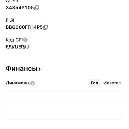
CUSIP
34354P105
FIGI
BBG000FFH4P5
Код CFI
ESVUFR
Финансы
Динамика
Год
Ещё
Квартал