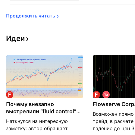
Продолжить 
читать
Идеи
К
о
Почему внезапно
Flowserve Corp
р
о
выстрелили “fluid control”
Возможен прямо
т
компании?
к
Наткнулся на интересную
трейд, в расчете
а
заметку: автор обращает
падение до цен 3
я