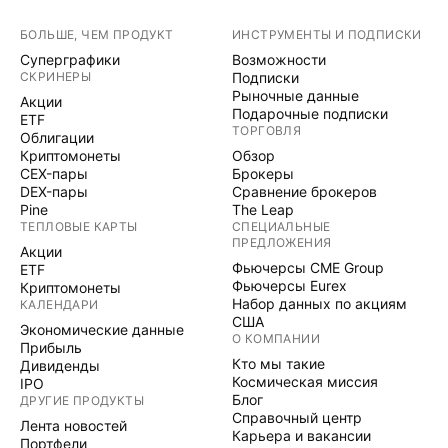
БОЛЬШЕ, ЧЕМ ПРОДУКТ
ИНСТРУМЕНТЫ И ПОДПИСКИ
Суперграфики
Возможности
СКРИНЕРЫ
Подписки
Рыночные данные
Акции
Подарочные подписки
ETF
ТОРГОВЛЯ
Облигации
Криптомонеты
Обзор
CEX-пары
Брокеры
DEX-пары
Сравнение брокеров
Pine
The Leap
ТЕПЛОВЫЕ КАРТЫ
СПЕЦИАЛЬНЫЕ
ПРЕДЛОЖЕНИЯ
Акции
Фьючерсы CME Group
ETF
Фьючерсы Eurex
Криптомонеты
Набор данных по акциям
КАЛЕНДАРИ
США
Экономические данные
О КОМПАНИИ
Прибыль
Кто мы такие
Дивиденды
Космическая миссия
IPO
Блог
ДРУГИЕ ПРОДУКТЫ
Справочный центр
Лента новостей
Карьера и вакансии
Портфели