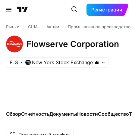
Регистрация
Рынки
/
США
/
Акции
/
Промышленное производство
Flowserve Corporation
FLS
New York Stock Exchange
Обзор
Отчётность
Документы
Новости
Сообщество
Те
Продвинутый график