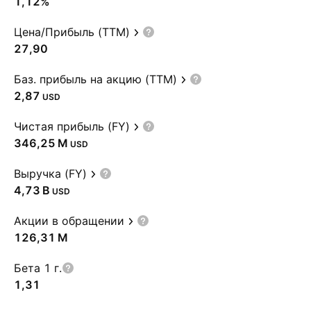
1,12%
Цена/Прибыль (TTM)
27,90
Баз. прибыль на акцию (TTM)
2,87
USD
Чистая прибыль (FY)
‪346,25 M‬
USD
Выручка (FY)
‪4,73 B‬
USD
Акции в обращении
‪126,31 M‬
Бета 1 г.
1,31