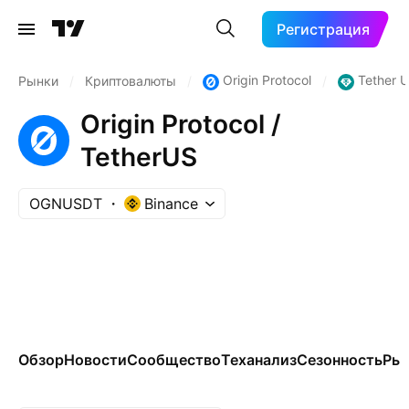
Регистрация
Origin Protocol
Tether 
Рынки
/
Криптовалюты
/
/
Origin Protocol /
TetherUS
OGNUSDT
Binance
Обзор
Новости
Сообщество
Теханализ
Сезонность
Ры