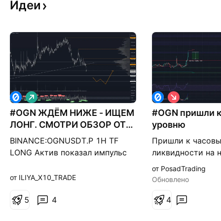
Идеи
Д
К
л
о
#OGN ЖДЁМ НИЖЕ - ИЩЕМ
и
#OGN пришли к
р
н
о
ЛОНГ. СМОТРИ ОБЗОР ОТ
уровню
н
т
28.05.26
а
к
BINANCE:OGNUSDT.P 1H TF
Пришли к часов
я
а
LONG Актив показал импульс
ликвидности на 
я
вниз, но на мой взгляд, падения
(1ч-2ч-3ч-4ч) ож
от PosadTrading
ещё не закончилось, ожидаю
зоне поддержке
от ILIYA_X10_TRADE
Обновлено
целей ниже: ➡️ Интересная зона
в лонг: ✅ 0,02040 $ ✅ 0,01965
5
4
4
$ ✅ 0,01884 $ при наличии