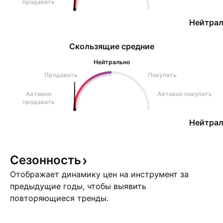
продавать
Нейтрал
Скользящие средние
Нейтрально
Продавать
Покупать
Активно
Активно покупать
продавать
Нейтрал
Сезонность
Отображает динамику цен на инструмент за
предыдущие годы, чтобы выявить
повторяющиеся тренды.