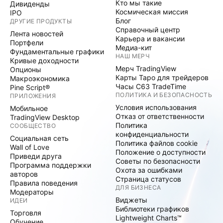
Кто мы такие
Дивиденды
Космическая миссия
IPO
Блог
ДРУГИЕ ПРОДУКТЫ
Справочный центр
Лента новостей
Карьера и вакансии
Портфели
Медиа-кит
Фундаментальные графики
НАШ МЕРЧ
Кривые доходности
Мерч TradingView
Опционы
Карты Таро для трейдеров
Макроэкономика
Часы C63 TradeTime
Pine Script®
ПОЛИТИКА И БЕЗОПАСНОСТЬ
ПРИЛОЖЕНИЯ
Условия использования
Мобильное
Отказ от ответственности
TradingView Desktop
Политика
СООБЩЕСТВО
конфиденциальности
Социальная сеть
Политика файлов cookie
Wall of Love
Положение о доступности
Приведи друга
Советы по безопасности
Программа поддержки
Охота за ошибками
авторов
Страница статусов
Правила поведения
ДЛЯ БИЗНЕСА
Модераторы
Виджеты
ИДЕИ
Библиотеки графиков
Торговля
Lightweight Charts™
Обучение