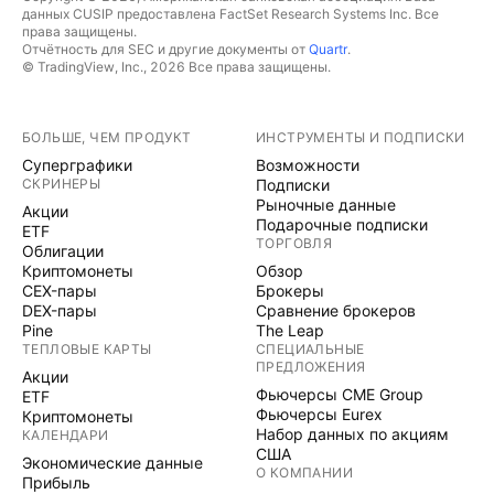
данных CUSIP предоставлена FactSet Research Systems Inc. Все
права защищены.
Отчётность для SEC и другие документы от
Quartr
.
© TradingView, Inc., 2026 Все права защищены.
БОЛЬШЕ, ЧЕМ ПРОДУКТ
ИНСТРУМЕНТЫ И ПОДПИСКИ
Суперграфики
Возможности
СКРИНЕРЫ
Подписки
Рыночные данные
Акции
Подарочные подписки
ETF
ТОРГОВЛЯ
Облигации
Криптомонеты
Обзор
CEX-пары
Брокеры
DEX-пары
Сравнение брокеров
Pine
The Leap
ТЕПЛОВЫЕ КАРТЫ
СПЕЦИАЛЬНЫЕ
ПРЕДЛОЖЕНИЯ
Акции
Фьючерсы CME Group
ETF
Фьючерсы Eurex
Криптомонеты
Набор данных по акциям
КАЛЕНДАРИ
США
Экономические данные
О КОМПАНИИ
Прибыль