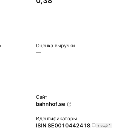
0,38
ю
Оценка выручки
—
Сайт
bahnhof.se
Идентификаторы
ISIN
SE0010442418
+ ещё 1