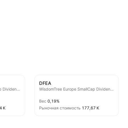
DFEA
WisdomTree Europe SmallCap Dividend Fund
WisdomTree Europe SmallCap Dividend UCITS ETF Acc
Вес
0,19%
4 K‬
Рыночная стоимость
‪177,67 K‬