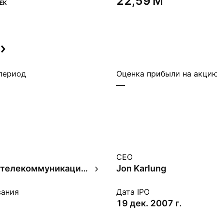
‪22,59 M‬
EK
период
Оценка прибыли на акци
—
CEO
Ведущие телекоммуникационные компании
Jon Karlung
вания
Дата IPO
19 дек. 2007 г.