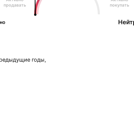
продавать
покупать
Нейт
но
предыдущие годы,