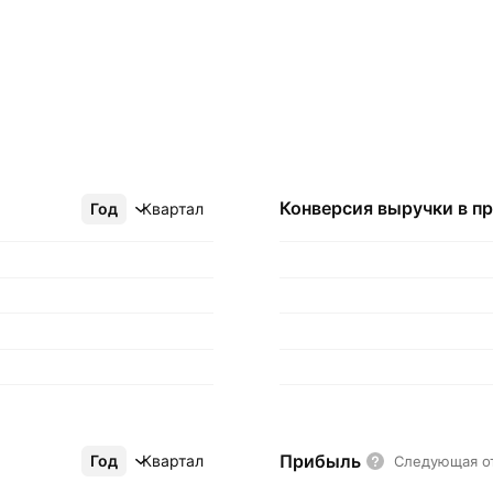
Конверсия выручки в
п
Год
Ещё
Квартал
Прибыль
Год
Ещё
Квартал
Следующая о