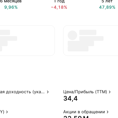
6 месяцев
1 год
5 лет
9,96%
−4,18%
47,89%
Дивидендная доходность (указ.)
Цена/Прибыль (TTM)
34,4
Y)
Акции в обращении