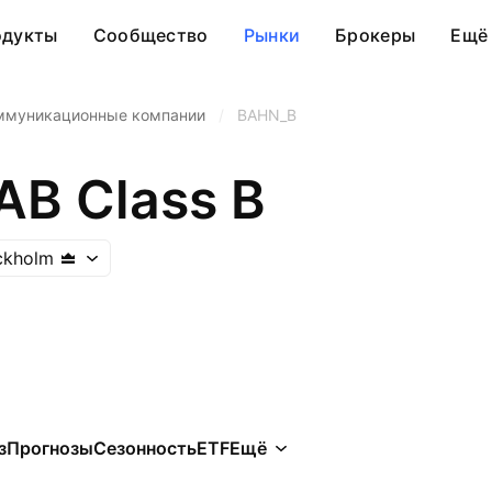
одукты
Сообщество
Рынки
Брокеры
Ещё
ммуникационные компании
/
BAHN_B
AB Class B
ckholm
з
Прогнозы
Сезонность
ETF
Ещё