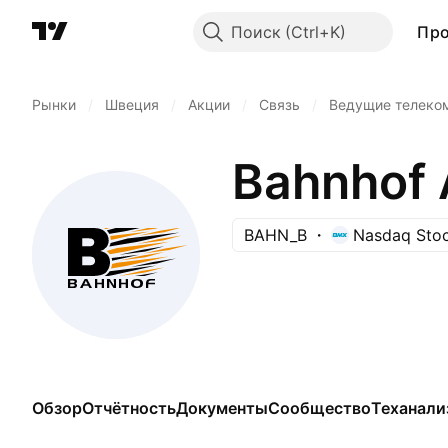
Поиск
Пр
Рынки
/
Швеция
/
Акции
/
Связь
/
Ведущие телеко
Bahnhof 
BAHN_B
Nasdaq Sto
Обзор
Отчётность
Документы
Сообщество
Теханали