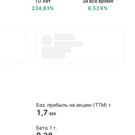
10 лет
За всё время
234,83%
‪6,52 K‬%
Баз. прибыль на акцию (TTM)
1,7
SEK
Бета 1 г.