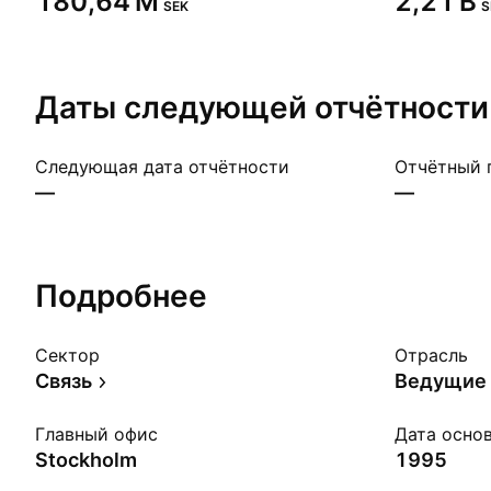
‪180,64 M‬
‪2,21 B‬
SEK
S
Даты следующей
отчётности
Следующая дата отчётности
Отчётный 
—
—
Подробнее
Сектор
Отрасль
Связь
Главный офис
Дата осно
Stockholm
1995