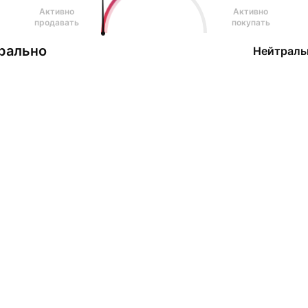
Активно
Активно
продавать
покупать
рально
Нейтраль