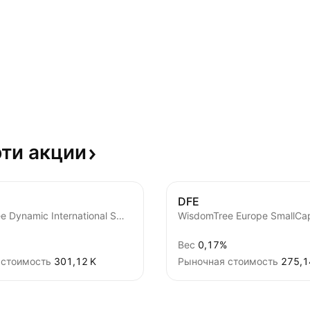
эти
акции
DFE
WisdomTree Dynamic International SmallCap Equity Fund
Вес
0,17%
 стоимость
‪301,12 K‬
Рыночная стоимость
‪275,1