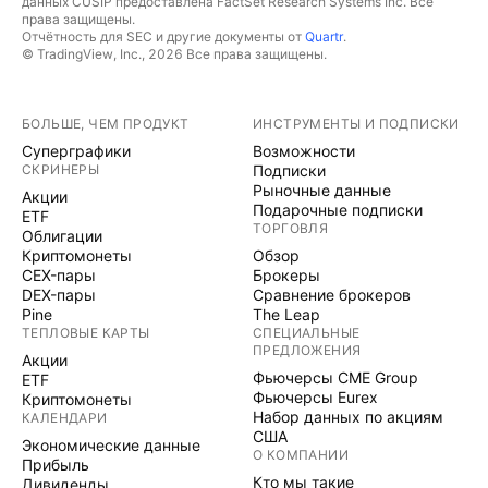
данных CUSIP предоставлена FactSet Research Systems Inc. Все
права защищены.
Отчётность для SEC и другие документы от
Quartr
.
© TradingView, Inc., 2026 Все права защищены.
БОЛЬШЕ, ЧЕМ ПРОДУКТ
ИНСТРУМЕНТЫ И ПОДПИСКИ
Суперграфики
Возможности
СКРИНЕРЫ
Подписки
Рыночные данные
Акции
Подарочные подписки
ETF
ТОРГОВЛЯ
Облигации
Криптомонеты
Обзор
CEX-пары
Брокеры
DEX-пары
Сравнение брокеров
Pine
The Leap
ТЕПЛОВЫЕ КАРТЫ
СПЕЦИАЛЬНЫЕ
ПРЕДЛОЖЕНИЯ
Акции
Фьючерсы CME Group
ETF
Фьючерсы Eurex
Криптомонеты
Набор данных по акциям
КАЛЕНДАРИ
США
Экономические данные
О КОМПАНИИ
Прибыль
Кто мы такие
Дивиденды