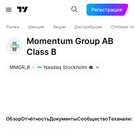
Регистрация
Рынки
/
Швеция
/
Акции
/
Дистрибуция
/
Оптовая то
Momentum Group AB
Class B
MMGR_B
Nasdaq Stockholm
Обзор
Отчётность
Документы
Сообщество
Теханализ