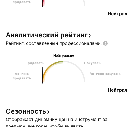
продавать
Нейтрал
Аналитический
рейтинг
Рейтинг, составленный
профессионалами.
Нейтрально
Продавать
Покупать
Активно
Активно покупать
продавать
Нейтрал
Сезонность
Отображает динамику цен на инструмент за
предыдущие годы, чтобы выявить