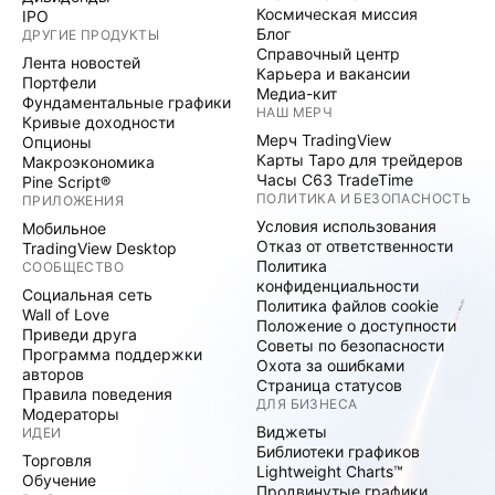
Космическая миссия
IPO
Блог
ДРУГИЕ ПРОДУКТЫ
Справочный центр
Лента новостей
Карьера и вакансии
Портфели
Медиа-кит
Фундаментальные графики
НАШ МЕРЧ
Кривые доходности
Мерч TradingView
Опционы
Карты Таро для трейдеров
Макроэкономика
Часы C63 TradeTime
Pine Script®
ПОЛИТИКА И БЕЗОПАСНОСТЬ
ПРИЛОЖЕНИЯ
Условия использования
Мобильное
Отказ от ответственности
TradingView Desktop
Политика
СООБЩЕСТВО
конфиденциальности
Социальная сеть
Политика файлов cookie
Wall of Love
Положение о доступности
Приведи друга
Советы по безопасности
Программа поддержки
Охота за ошибками
авторов
Страница статусов
Правила поведения
ДЛЯ БИЗНЕСА
Модераторы
Виджеты
ИДЕИ
Библиотеки графиков
Торговля
Lightweight Charts™
Обучение
Продвинутые графики