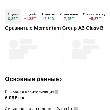
1 день
5 дней
1 месяц
6 месяцев
С начала года
0,84%
−1,23%
14,81%
7,45%
−5,87%
Сравнить с Momentum Group AB Class B
Основные
данные
Рыночная капитализация
‪6,98 B‬
SEK
Дивидендная доходность (указ.)