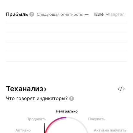
Прибыль
Год
Ещё
Квартал
Следующая отчётность
:
—
Теханализ
Что говорят
индикаторы?
Нейтрально
Продавать
Покупать
Активно
Активно покупать