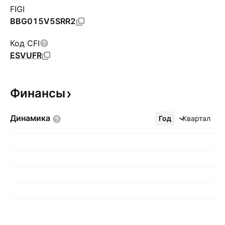
FIGI
BBG015V5SRR2
Код CFI
ESVUFR
Финансы
Динамика
Год
Ещё
Квартал