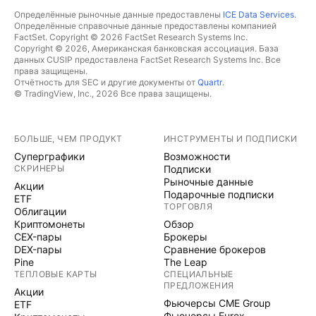
Определённые рыночные данные предоставлены
ICE Data Services
.
Определённые справочные данные предоставлены компанией
FactSet. Copyright © 2026 FactSet Research Systems Inc.
Copyright © 2026, Американская банковская ассоциация. База
данных CUSIP предоставлена FactSet Research Systems Inc. Все
права защищены.
Отчётность для SEC и другие документы от
Quartr
.
© TradingView, Inc., 2026 Все права защищены.
БОЛЬШЕ, ЧЕМ ПРОДУКТ
ИНСТРУМЕНТЫ И ПОДПИСКИ
Суперграфики
Возможности
СКРИНЕРЫ
Подписки
Рыночные данные
Акции
Подарочные подписки
ETF
ТОРГОВЛЯ
Облигации
Криптомонеты
Обзор
CEX-пары
Брокеры
DEX-пары
Сравнение брокеров
Pine
The Leap
ТЕПЛОВЫЕ КАРТЫ
СПЕЦИАЛЬНЫЕ
ПРЕДЛОЖЕНИЯ
Акции
Фьючерсы CME Group
ETF
Фьючерсы Eurex