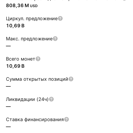
‪808,36 M‬
USD
Циркул. предложение
‪10,69 B‬
Макс. предложение
—
Всего монет
‪10,69 B‬
Сумма открытых позиций
—
Ликвидации (24ч)
—
Ставка финансирования
—