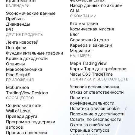
Криптомонеты
Набор данных по акциям
КАЛЕНДАРИ
США
Экономические данные
О КОМПАНИИ
Прибыль
Кто мы такие
Дивиденды
Космическая миссия
IPO
Блог
ДРУГИЕ ПРОДУКТЫ
Справочный центр
Лента новостей
Карьера и вакансии
Портфели
Медиа-кит
Фундаментальные графики
НАШ МЕРЧ
Кривые доходности
Мерч TradingView
Опционы
Карты Таро для трейдеров
Макроэкономика
Часы C63 TradeTime
Pine Script®
ПОЛИТИКА И БЕЗОПАСНОСТЬ
ПРИЛОЖЕНИЯ
Условия использования
Мобильное
Отказ от ответственности
TradingView Desktop
Политика
СООБЩЕСТВО
конфиденциальности
Социальная сеть
Политика файлов cookie
Wall of Love
Положение о доступности
Приведи друга
Советы по безопасности
Программа поддержки
Охота за ошибками
авторов
Страница статусов
Правила поведения