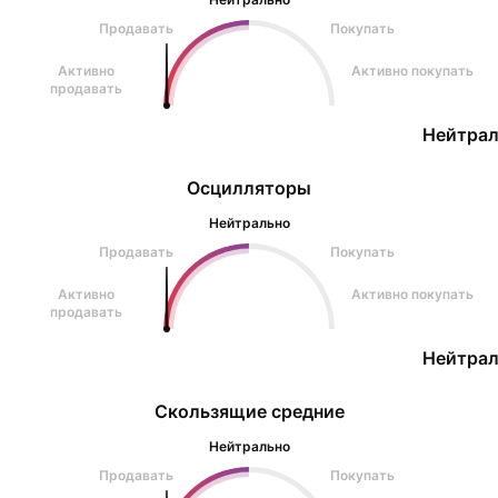
Продавать
Покупать
Активно
Активно покупать
продавать
Нейтрал
Осцилляторы
Нейтрально
Продавать
Покупать
Активно
Активно покупать
продавать
Нейтрал
Скользящие средние
Нейтрально
Продавать
Покупать