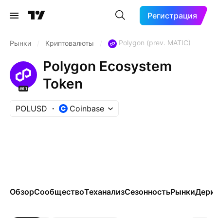
Регистрация
Polygon (prev. MATIC)
Рынки
/
Криптовалюты
/
Polygon Ecosystem
Token
#61
POLUSD
Coinbase
Обзор
Сообщество
Теханализ
Сезонность
Рынки
Дери