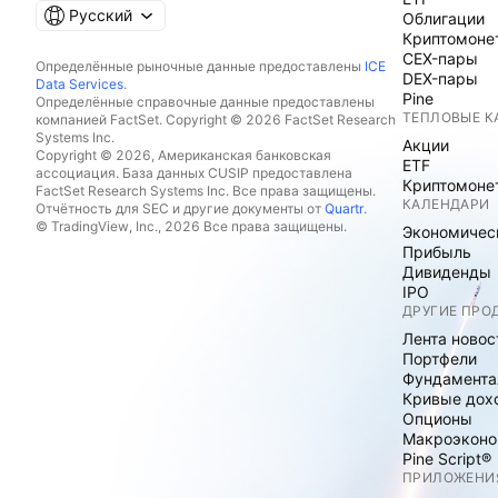
Русский
Облигации
Криптомоне
CEX-пары
Определённые рыночные данные предоставлены
ICE
DEX-пары
Data Services
.
Pine
Определённые справочные данные предоставлены
ТЕПЛОВЫЕ К
компанией FactSet. Copyright © 2026 FactSet Research
Systems Inc.
Акции
Copyright © 2026, Американская банковская
ETF
ассоциация. База данных CUSIP предоставлена
Криптомоне
FactSet Research Systems Inc. Все права защищены.
КАЛЕНДАРИ
Отчётность для SEC и другие документы от
Quartr
.
© TradingView, Inc., 2026 Все права защищены.
Экономичес
Прибыль
Дивиденды
IPO
ДРУГИЕ ПРО
Лента новос
Портфели
Фундамента
Кривые дох
Опционы
Макроэконо
Pine Script®
ПРИЛОЖЕНИ