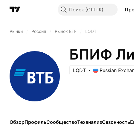
Поиск
Пр
Рынки
/
Россия
/
Рынок ETF
/
LQDT
БПИФ Ли
LQDT
Russian Excha
Обзор
Профиль
Сообщество
Теханализ
Сезонность
Е