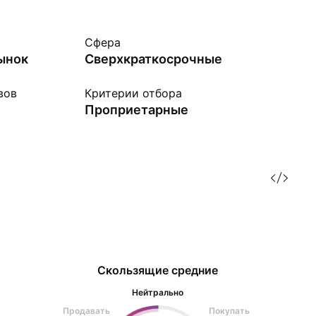
Сфера
ынок
Сверхкраткосрочные
вов
Критерии отбора
Проприетарные
Скользящие средние
Нейтрально
Продавать
Покупать