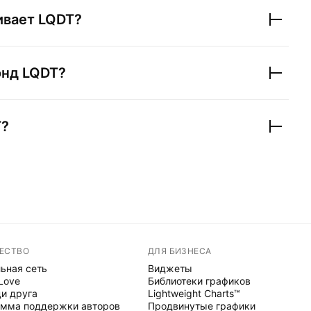
ивает
LQDT
?
онд
LQDT
?
T
?
ЕСТВО
ДЛЯ БИЗНЕСА
ьная сеть
Виджеты
 Love
Библиотеки графиков
и друга
Lightweight Charts™
мма поддержки авторов
Продвинутые графики