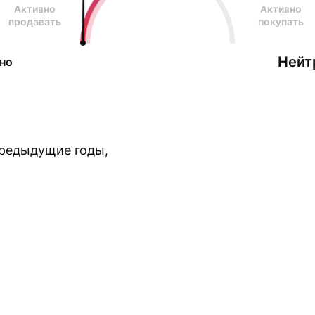
Активно
Активно
продавать
покупать
Нейт
но
предыдущие годы,