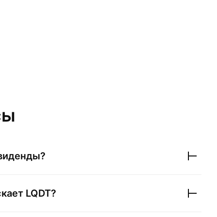
сы
виденды?
скает
LQDT
?