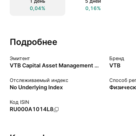
1 день
5 дней
0,04%
0,16%
Подробнее
Эмитент
Бренд
VTB Capital Asset Management JSC
VTB
Отслеживаемый индекс
Способ ре
No Underlying Index
Физическ
Код ISIN
RU000A1014L8