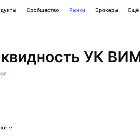
одукты
Сообщество
Рынки
Брокеры
Ещё
квидность УК ВИ
nge
щё