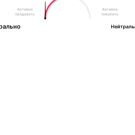
Активно
Активно
продавать
покупать
рально
Нейтраль