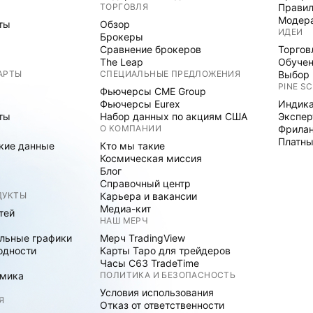
ТОРГОВЛЯ
Правил
Модер
ты
Обзор
ИДЕИ
Брокеры
Сравнение брокеров
Торгов
The Leap
Обуче
АРТЫ
СПЕЦИАЛЬНЫЕ ПРЕДЛОЖЕНИЯ
Выбор 
PINE SC
Фьючерсы CME Group
Фьючерсы Eurex
Индика
ты
Набор данных по акциям США
Экспе
О КОМПАНИИ
Фрила
Платны
кие данные
Кто мы такие
Космическая миссия
Блог
Справочный центр
ДУКТЫ
Карьера и вакансии
Медиа-кит
тей
НАШ МЕРЧ
льные графики
Мерч TradingView
одности
Карты Таро для трейдеров
Часы C63 TradeTime
мика
ПОЛИТИКА И БЕЗОПАСНОСТЬ
Условия использования
Я
Отказ от ответственности