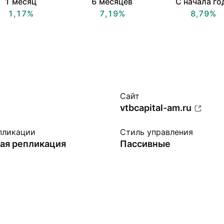
1 месяц
6 месяцев
С начала го
1,17%
7,19%
8,79%
Сайт
vtbcapital-am.ru
пликации
Стиль управления
ая репликация
Пассивные