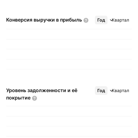
Конверсия выручки в
прибыль
Год
Ещё
Квартал
Уровень задолженности и её
Год
Ещё
Квартал
покрытие