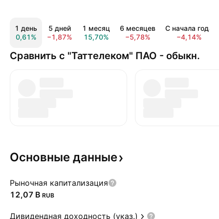
1 день
5 дней
1 месяц
6 месяцев
С начала года
0,61%
−1,87%
15,70%
−5,78%
−4,14%
Сравнить с "Таттелеком" ПАО - обыкн.
Основные
данные
Рыночная капитализация
‪12,07 B‬
RUB
Дивидендная доходность (указ.)