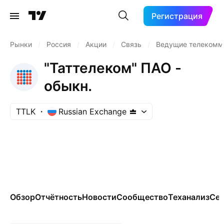
Регистрация
Рынки
/
Россия
/
Акции
/
Связь
/
Ведущие телекомм
"Таттелеком" ПАО -
обыкн.
TTLK
Russian Exchange
Обзор
Отчётность
Новости
Сообщество
Теханализ
Сез