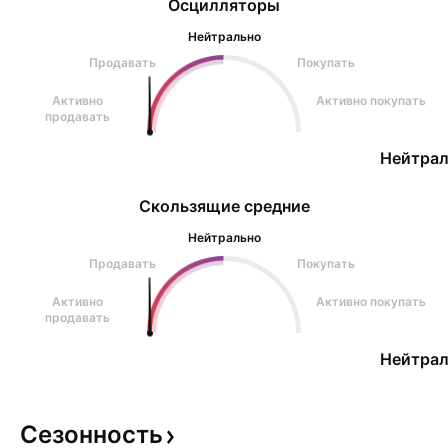
Осцилляторы
Нейтрально
Продавать
Покупать
Активно
Активно покупать
продавать
Нейтрал
Скользящие средние
Нейтрально
Продавать
Покупать
Активно
Активно покупать
продавать
Нейтрал
Сезонность