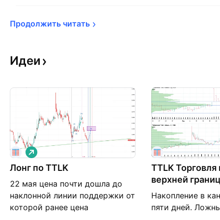
Продолжить 
читать
Идеи
Д
л
Лонг по TTLK
и
TTLK Торговля
н
верхней границ
22 мая цена почти дошла до
н
а
наклонной линии поддержки от
Накопление в ка
я
которой ранее цена
пяти дней. Ложн
отскакивала 4-5 раз начиная с
верхней границы 