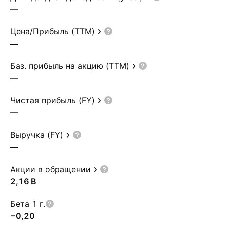
—
Цена/Прибыль (TTM)
—
Баз. прибыль на акцию (TTM)
—
Чистая прибыль (FY)
—
Выручка (FY)
—
Акции в обращении
‪2,16 B‬
Бета 1 г.
−0,20