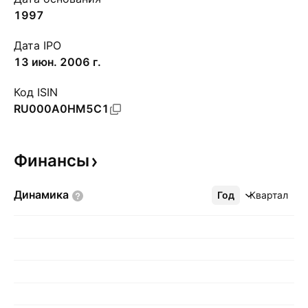
1997
Дата IPO
13 июн. 2006 г.
Код ISIN
RU000A0HM5C1
Финансы
Динамика
Год
Ещё
Квартал