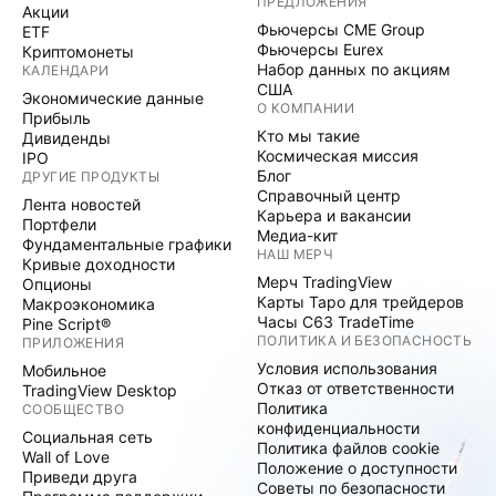
ПРЕДЛОЖЕНИЯ
Акции
Фьючерсы CME Group
ETF
Фьючерсы Eurex
Криптомонеты
Набор данных по акциям
КАЛЕНДАРИ
США
Экономические данные
О КОМПАНИИ
Прибыль
Кто мы такие
Дивиденды
Космическая миссия
IPO
Блог
ДРУГИЕ ПРОДУКТЫ
Справочный центр
Лента новостей
Карьера и вакансии
Портфели
Медиа-кит
Фундаментальные графики
НАШ МЕРЧ
Кривые доходности
Мерч TradingView
Опционы
Карты Таро для трейдеров
Макроэкономика
Часы C63 TradeTime
Pine Script®
ПОЛИТИКА И БЕЗОПАСНОСТЬ
ПРИЛОЖЕНИЯ
Условия использования
Мобильное
Отказ от ответственности
TradingView Desktop
Политика
СООБЩЕСТВО
конфиденциальности
Социальная сеть
Политика файлов cookie
Wall of Love
Положение о доступности
Приведи друга
Советы по безопасности