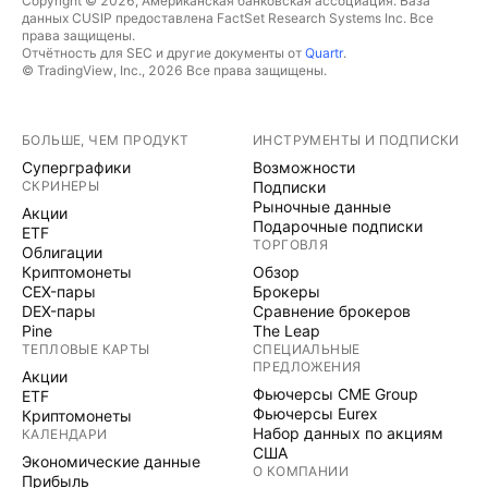
Copyright © 2026, Американская банковская ассоциация. База
данных CUSIP предоставлена FactSet Research Systems Inc. Все
права защищены.
Отчётность для SEC и другие документы от
Quartr
.
© TradingView, Inc., 2026 Все права защищены.
БОЛЬШЕ, ЧЕМ ПРОДУКТ
ИНСТРУМЕНТЫ И ПОДПИСКИ
Суперграфики
Возможности
СКРИНЕРЫ
Подписки
Рыночные данные
Акции
Подарочные подписки
ETF
ТОРГОВЛЯ
Облигации
Криптомонеты
Обзор
CEX-пары
Брокеры
DEX-пары
Сравнение брокеров
Pine
The Leap
ТЕПЛОВЫЕ КАРТЫ
СПЕЦИАЛЬНЫЕ
ПРЕДЛОЖЕНИЯ
Акции
Фьючерсы CME Group
ETF
Фьючерсы Eurex
Криптомонеты
Набор данных по акциям
КАЛЕНДАРИ
США
Экономические данные
О КОМПАНИИ
Прибыль