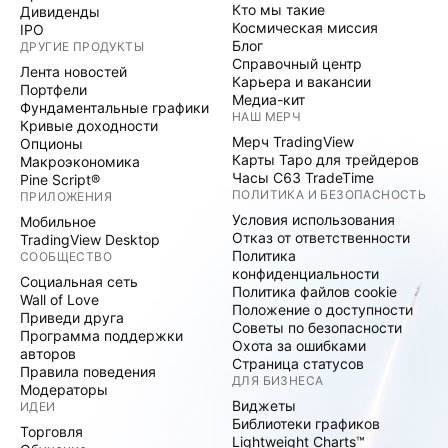
Кто мы такие
Дивиденды
Космическая миссия
IPO
Блог
ДРУГИЕ ПРОДУКТЫ
Справочный центр
Лента новостей
Карьера и вакансии
Портфели
Медиа-кит
Фундаментальные графики
НАШ МЕРЧ
Кривые доходности
Мерч TradingView
Опционы
Карты Таро для трейдеров
Макроэкономика
Часы C63 TradeTime
Pine Script®
ПОЛИТИКА И БЕЗОПАСНОСТЬ
ПРИЛОЖЕНИЯ
Условия использования
Мобильное
Отказ от ответственности
TradingView Desktop
Политика
СООБЩЕСТВО
конфиденциальности
Социальная сеть
Политика файлов cookie
Wall of Love
Положение о доступности
Приведи друга
Советы по безопасности
Программа поддержки
Охота за ошибками
авторов
Страница статусов
Правила поведения
ДЛЯ БИЗНЕСА
Модераторы
Виджеты
ИДЕИ
Библиотеки графиков
Торговля
Lightweight Charts™