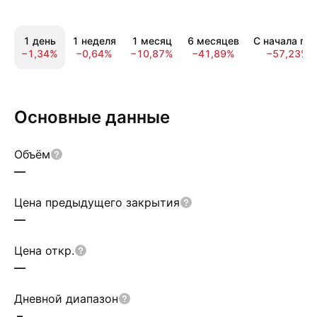
1 день
1 неделя
1 месяц
6 месяцев
С начала год
−1,34%
−0,64%
−10,87%
−41,89%
−57,23%
Основные данные
Объём
—
Цена предыдущего закрытия
—
Цена откр.
—
Дневной диапазон
–