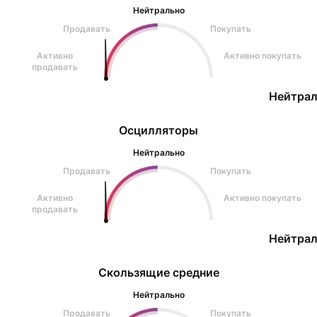
Нейтрально
Продавать
Покупать
Активно
Активно покупать
продавать
Нейтрал
Осцилляторы
Нейтрально
Продавать
Покупать
Активно
Активно покупать
продавать
Нейтрал
Скользящие средние
Нейтрально
Продавать
Покупать