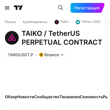
Регистрация
Taiko
Tether USDt
Рынки
/
Криптовалюты
/
/
/
T
TAIKO / TetherUS
PERPETUAL CONTRACT
TAIKOUSDT.P
Binance
Обзор
Новости
Сообщество
Теханализ
Сезонность
Ры