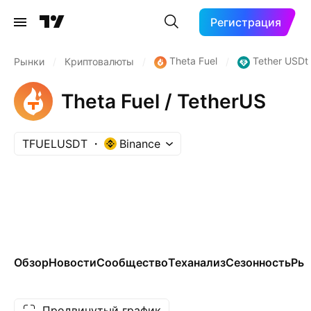
Регистрация
Theta Fuel
Tether USDt
Рынки
/
Криптовалюты
/
/
Theta Fuel / TetherUS
TFUELUSDT
Binance
Обзор
Новости
Сообщество
Теханализ
Сезонность
Ры
Продвинутый график