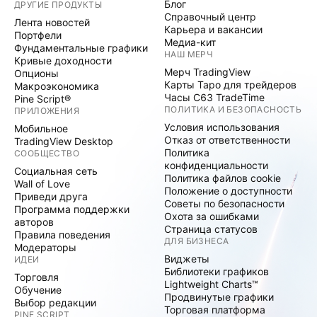
Блог
ДРУГИЕ ПРОДУКТЫ
Справочный центр
Лента новостей
Карьера и вакансии
Портфели
Медиа-кит
Фундаментальные графики
НАШ МЕРЧ
Кривые доходности
Мерч TradingView
Опционы
Карты Таро для трейдеров
Макроэкономика
Часы C63 TradeTime
Pine Script®
ПОЛИТИКА И БЕЗОПАСНОСТЬ
ПРИЛОЖЕНИЯ
Условия использования
Мобильное
Отказ от ответственности
TradingView Desktop
Политика
СООБЩЕСТВО
конфиденциальности
Социальная сеть
Политика файлов cookie
Wall of Love
Положение о доступности
Приведи друга
Советы по безопасности
Программа поддержки
Охота за ошибками
авторов
Страница статусов
Правила поведения
ДЛЯ БИЗНЕСА
Модераторы
Виджеты
ИДЕИ
Библиотеки графиков
Торговля
Lightweight Charts™
Обучение
Продвинутые графики
Выбор редакции
Торговая платформа
PINE SCRIPT