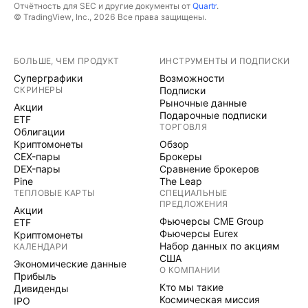
Отчётность для SEC и другие документы от
Quartr
.
© TradingView, Inc., 2026 Все права защищены.
БОЛЬШЕ, ЧЕМ ПРОДУКТ
ИНСТРУМЕНТЫ И ПОДПИСКИ
Суперграфики
Возможности
СКРИНЕРЫ
Подписки
Рыночные данные
Акции
Подарочные подписки
ETF
ТОРГОВЛЯ
Облигации
Криптомонеты
Обзор
CEX-пары
Брокеры
DEX-пары
Сравнение брокеров
Pine
The Leap
ТЕПЛОВЫЕ КАРТЫ
СПЕЦИАЛЬНЫЕ
ПРЕДЛОЖЕНИЯ
Акции
Фьючерсы CME Group
ETF
Фьючерсы Eurex
Криптомонеты
Набор данных по акциям
КАЛЕНДАРИ
США
Экономические данные
О КОМПАНИИ
Прибыль
Кто мы такие
Дивиденды
Космическая миссия
IPO