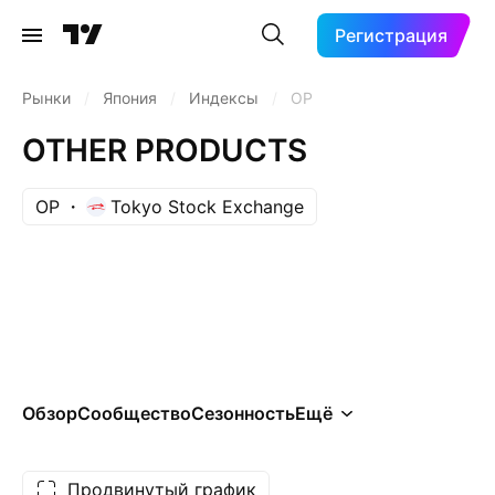
Регистрация
Рынки
/
Япония
/
Индексы
/
OP
OTHER PRODUCTS
OP
Tokyo Stock Exchange
Обзор
Сообщество
Сезонность
Ещё
Продвинутый график