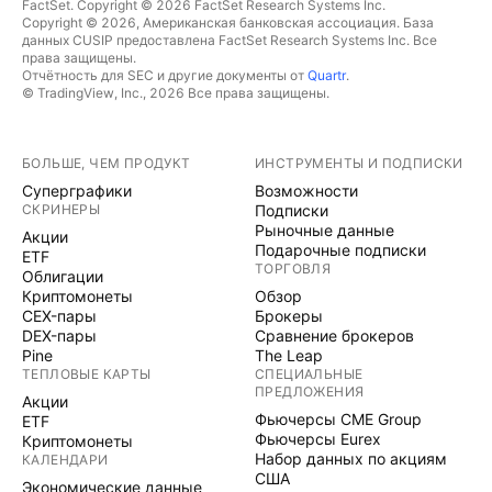
FactSet. Copyright © 2026 FactSet Research Systems Inc.
Copyright © 2026, Американская банковская ассоциация. База
данных CUSIP предоставлена FactSet Research Systems Inc. Все
права защищены.
Отчётность для SEC и другие документы от
Quartr
.
© TradingView, Inc., 2026 Все права защищены.
БОЛЬШЕ, ЧЕМ ПРОДУКТ
ИНСТРУМЕНТЫ И ПОДПИСКИ
Суперграфики
Возможности
СКРИНЕРЫ
Подписки
Рыночные данные
Акции
Подарочные подписки
ETF
ТОРГОВЛЯ
Облигации
Криптомонеты
Обзор
CEX-пары
Брокеры
DEX-пары
Сравнение брокеров
Pine
The Leap
ТЕПЛОВЫЕ КАРТЫ
СПЕЦИАЛЬНЫЕ
ПРЕДЛОЖЕНИЯ
Акции
Фьючерсы CME Group
ETF
Фьючерсы Eurex
Криптомонеты
Набор данных по акциям
КАЛЕНДАРИ
США
Экономические данные