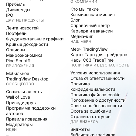
О КОМПАНИИ
Прибыль
Кто мы такие
Дивиденды
Космическая миссия
IPO
Блог
ДРУГИЕ ПРОДУКТЫ
Справочный центр
Лента новостей
Карьера и вакансии
Портфели
Медиа-кит
Фундаментальные графики
НАШ МЕРЧ
Кривые доходности
Мерч TradingView
Опционы
Карты Таро для трейдеров
Макроэкономика
Часы C63 TradeTime
Pine Script®
ПОЛИТИКА И БЕЗОПАСНОСТЬ
ПРИЛОЖЕНИЯ
Условия использования
Мобильное
Отказ от ответственности
TradingView Desktop
Политика
СООБЩЕСТВО
конфиденциальности
Социальная сеть
Политика файлов cookie
Wall of Love
Положение о доступности
Приведи друга
Советы по безопасности
Программа поддержки
Охота за ошибками
авторов
Страница статусов
Правила поведения
ДЛЯ БИЗНЕСА
Модераторы
Виджеты
ИДЕИ
Библиотеки графиков