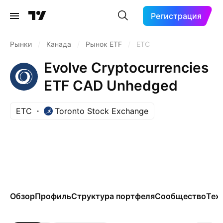
Регистрация
Рынки
/
Канада
/
Рынок ETF
/
ETC
Evolve Cryptocurrencies
ETF CAD Unhedged
ETC
Toronto Stock Exchange
Обзор
Профиль
Структура портфеля
Сообщество
Тех