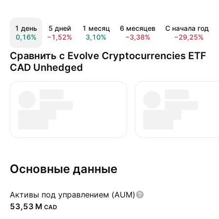
1 день
5 дней
1 месяц
6 месяцев
С начала года
0,16%
−1,52%
3,10%
−3,38%
−29,25%
Сравнить с Evolve Cryptocurrencies ETF
CAD Unhedged
Основные данные
Активы под управлением (AUM)
‪53,53 M‬
CAD