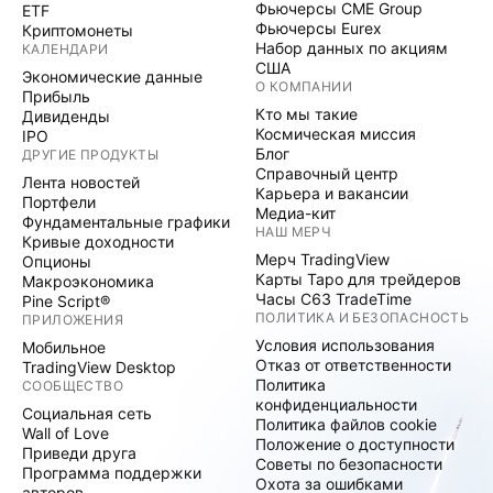
Фьючерсы CME Group
ETF
Фьючерсы Eurex
Криптомонеты
Набор данных по акциям
КАЛЕНДАРИ
США
Экономические данные
О КОМПАНИИ
Прибыль
Кто мы такие
Дивиденды
Космическая миссия
IPO
Блог
ДРУГИЕ ПРОДУКТЫ
Справочный центр
Лента новостей
Карьера и вакансии
Портфели
Медиа-кит
Фундаментальные графики
НАШ МЕРЧ
Кривые доходности
Мерч TradingView
Опционы
Карты Таро для трейдеров
Макроэкономика
Часы C63 TradeTime
Pine Script®
ПОЛИТИКА И БЕЗОПАСНОСТЬ
ПРИЛОЖЕНИЯ
Условия использования
Мобильное
Отказ от ответственности
TradingView Desktop
Политика
СООБЩЕСТВО
конфиденциальности
Социальная сеть
Политика файлов cookie
Wall of Love
Положение о доступности
Приведи друга
Советы по безопасности
Программа поддержки
Охота за ошибками
авторов