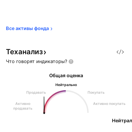
Все активы 
фонда
Теханализ
Что говорят
индикаторы?
Общая оценка
Нейтрально
Продавать
Покупать
Активно
Активно покупать
продавать
Нейтрал