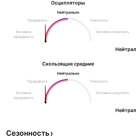
Осцилляторы
Нейтрально
Продавать
Покупать
Активно
Активно покупать
продавать
Нейтрал
Скользящие средние
Нейтрально
Продавать
Покупать
Активно
Активно покупать
продавать
Нейтрал
Сезонность