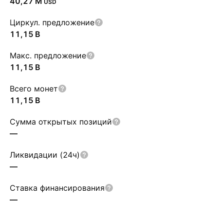
‪40,27 M‬
USD
Циркул. предложение
‪11,15 B‬
Макс. предложение
‪11,15 B‬
Всего монет
‪11,15 B‬
Сумма открытых позиций
—
Ликвидации (24ч)
—
Ставка финансирования
—