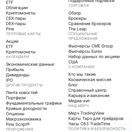
Подарочные подписки
ETF
ТОРГОВЛЯ
Облигации
Криптомонеты
Обзор
CEX-пары
Брокеры
DEX-пары
Сравнение брокеров
Pine
The Leap
ТЕПЛОВЫЕ КАРТЫ
СПЕЦИАЛЬНЫЕ
ПРЕДЛОЖЕНИЯ
Акции
Фьючерсы CME Group
ETF
Фьючерсы Eurex
Криптомонеты
Набор данных по акциям
КАЛЕНДАРИ
США
Экономические данные
О КОМПАНИИ
Прибыль
Кто мы такие
Дивиденды
Космическая миссия
IPO
Блог
ДРУГИЕ ПРОДУКТЫ
Справочный центр
Лента новостей
Карьера и вакансии
Портфели
Медиа-кит
Фундаментальные графики
НАШ МЕРЧ
Кривые доходности
Мерч TradingView
Опционы
Карты Таро для трейдеров
Макроэкономика
Часы C63 TradeTime
Pine Script®
ПОЛИТИКА И БЕЗОПАСНОСТЬ
ПРИЛОЖЕНИЯ