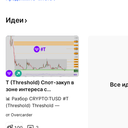
Идеи
Д
л
T (Threshold) Спот-закуп в
и
Все и
н
зоне интереса с
н
потенциалом х7
а
📊 Разбор CRYPTO:TUSD #T
я
(Threshold) Threshold —
объединённый проект
от Overcarder
NuCypher и Keep Network,
фокусирующийся на
1
0
0
2