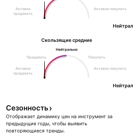
Активно
Активно покупать
продавать
Нейтрал
Скользящие средние
Нейтрально
Продавать
Покупать
Активно
Активно покупать
продавать
Нейтрал
Сезонность
Отображает динамику цен на инструмент за
предыдущие годы, чтобы выявить
повторяющиеся тренды.