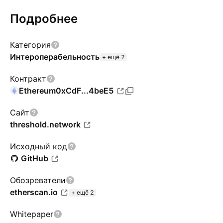
Подробнее
Категория
Интероперабельность
+ ещё 2
Контракт
Ethereum
0xCdF...4beE5
Сайт
threshold.network
Исходный код
GitHub
Обозреватели
etherscan.io
+ ещё 2
Whitepaper