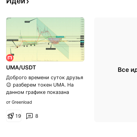
Идеи
UMA/USDT
Все и
Доброго времени суток друзья
😉 разберем токен UMA. На
данном графике показана
полная история данной
от Greenload
монеты. основной тренд
образованный после
1
9
8
накопления в августе 2020,
фаза накопления с сентября
2020 по январь текущего года