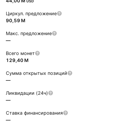
‪44,00 M‬
USD
Циркул. предложение
‪90,59 M‬
Макс. предложение
—
Всего монет
‪129,40 M‬
Сумма открытых позиций
—
Ликвидации (24ч)
—
Ставка финансирования
—