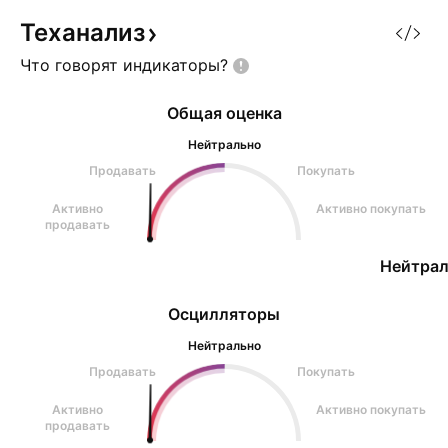
в которой были 4 теста
Теханализ
трендовой ,последующий
Что говорят
индикаторы?
импульсный рост более чем
Общая оценка
Нейтрально
Продавать
Покупать
Активно
Активно покупать
продавать
Нейтрал
Осцилляторы
Нейтрально
Продавать
Покупать
Активно
Активно покупать
продавать