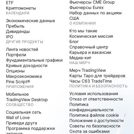
Фьючерсы CME Group
ETF
Фьючерсы Eurex
Криптомонеты
Набор данных по акциям
КАЛЕНДАРИ
США
Экономические данные
О КОМПАНИИ
Прибыль
Кто мы такие
Дивиденды
Космическая миссия
IPO
Блог
ДРУГИЕ ПРОДУКТЫ
Справочный центр
Лента новостей
Карьера и вакансии
Портфели
Медиа-кит
Фундаментальные графики
НАШ МЕРЧ
Кривые доходности
Мерч TradingView
Опционы
Карты Таро для трейдеров
Макроэкономика
Часы C63 TradeTime
Pine Script®
ПОЛИТИКА И БЕЗОПАСНОСТЬ
ПРИЛОЖЕНИЯ
Условия использования
Мобильное
Отказ от ответственности
TradingView Desktop
Политика
СООБЩЕСТВО
конфиденциальности
Социальная сеть
Политика файлов cookie
Wall of Love
Положение о доступности
Приведи друга
Советы по безопасности
Программа поддержки
Охота за ошибками
авторов