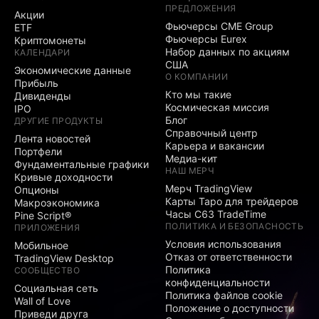
ПРЕДЛОЖЕНИЯ
Акции
Фьючерсы CME Group
ETF
Фьючерсы Eurex
Криптомонеты
Набор данных по акциям
КАЛЕНДАРИ
США
Экономические данные
О КОМПАНИИ
Прибыль
Кто мы такие
Дивиденды
Космическая миссия
IPO
Блог
ДРУГИЕ ПРОДУКТЫ
Справочный центр
Лента новостей
Карьера и вакансии
Портфели
Медиа-кит
Фундаментальные графики
НАШ МЕРЧ
Кривые доходности
Мерч TradingView
Опционы
Карты Таро для трейдеров
Макроэкономика
Часы C63 TradeTime
Pine Script®
ПОЛИТИКА И БЕЗОПАСНОСТЬ
ПРИЛОЖЕНИЯ
Условия использования
Мобильное
Отказ от ответственности
TradingView Desktop
Политика
СООБЩЕСТВО
конфиденциальности
Социальная сеть
Политика файлов cookie
Wall of Love
Положение о доступности
Приведи друга