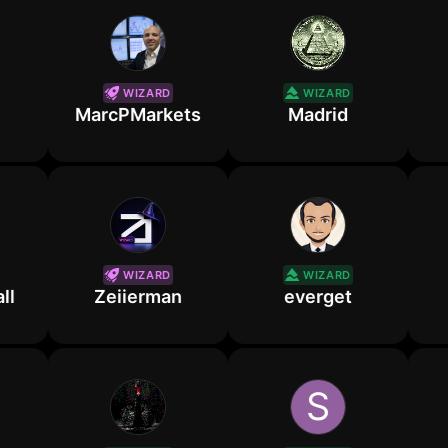
WIZARD
WIZARD
MarcPMarkets
Madrid
WIZARD
WIZARD
Zeiierman
everget